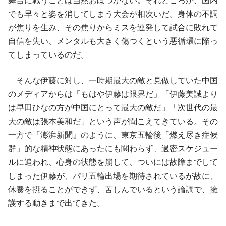
舞台に戦うことは当然おぼつかない。それどころか、国内
でも早々と姿を消してしまう大会が相次いだ。身体の不調
が焦りを生み、その焦りからミスを連発して試合に敗れて
自信を失い、メンタルも大きく傷つくという悪循環に陥っ
てしまっているのだ。
そんな伊藤に対し、一時期最大の敵と見做していた中国
のメディアからは「もはや伊藤は限界だ」「伊藤美誠より
は早田ひなの方が中国にとって最大の敵だ」「次世代の最
大の敵は張本美和だ」という声が聞こえてきている。その
一方で『澎湃新聞』のように、東京五輪後「燃え尽き症候
群」的な精神状態にあったにも関わらず、過密スケジュー
ルに追われ、心身の状態を崩して、ついには故障までして
しまった伊藤が、パリ五輪出場を期待されているが故に、
休養を摂ることができず、苦しんでいるという論調で、擁
護する動きまで出てきた。