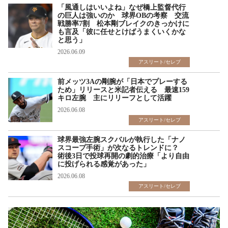
「風通しはいいよね」なぜ橋上監督代行
の巨人は強いのか 球界OBの考察 交流
戦勝率7割 松本剛ブレイクのきっかけに
も言及「彼に任せとけばうまくいくかな
と思う」
2026.06.09
アスリート/セレブ
前メッツ3Aの剛腕が「日本でプレーする
ため」リリースと米記者伝える 最速159
キロ左腕 主にリリーフとして活躍
2026.06.08
アスリート/セレブ
球界最強左腕スクバルが執行した「ナノ
スコープ手術」が次なるトレンドに？
術後3日で投球再開の劇的治療「より自由
に投げられる感覚があった」
2026.06.08
アスリート/セレブ