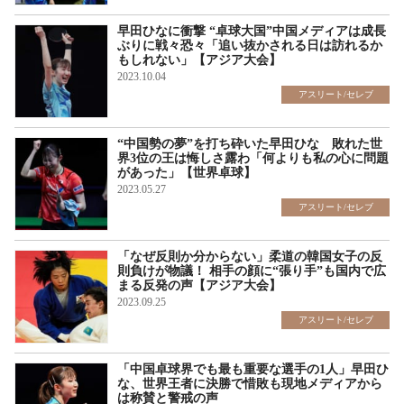
早田ひなに衝撃 “卓球大国”中国メディアは成長
ぶりに戦々恐々「追い抜かされる日は訪れるか
もしれない」【アジア大会】
2023.10.04
アスリート/セレブ
“中国勢の夢”を打ち砕いた早田ひな 敗れた世
界3位の王は悔しさ露わ「何よりも私の心に問題
があった」【世界卓球】
2023.05.27
アスリート/セレブ
「なぜ反則か分からない」柔道の韓国女子の反
則負けが物議！ 相手の顔に“張り手”も国内で広
まる反発の声【アジア大会】
2023.09.25
アスリート/セレブ
「中国卓球界でも最も重要な選手の1人」早田ひ
な、世界王者に決勝で惜敗も現地メディアから
は称賛と警戒の声