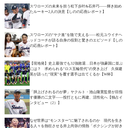
スワローズの未来を担う松下歩叶&石井巧――輝き始め
たルーキー2人の決意【しのの応燕レポート】
スワローズの“ヤク進”を陰で支える――松元ユウイチヘ
ッドコーチが語る自身の役割と驚きのエピソード【しの
の応燕レポート】
【現地発】史上最強でも32強敗退…日本が強豪国に並ぶ
には？ 求められる“ロス五輪世代”の突き上げ 久保建
英が語った“現実”を覆す選手は出てくるか【W杯】
「胴上げされるのが夢」ヤクルト・池山隆寛監督が目指
す優勝の二文字――投打ともに再建、活性化へ【独占イ
ンタビュー（2）】
なぜ世界は“モンスター”に魅了されるのか 現代を生き
る人々を熱狂させる井上尚弥の情熱「ボクシングが好き