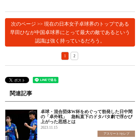
次のページ >> 現在の日本女子卓球界のトップである
早田ひなが中国卓球界にとって最大の敵であるという
認識は強く持っているだろう。
1
2
関連記事
卓球・混合団体W杯をめぐって勃発した日中間
の「卓外戦」 急転直下のドタバタ劇で浮かび
上がった思惑とは
2023.11.15
アスリート/セレブ