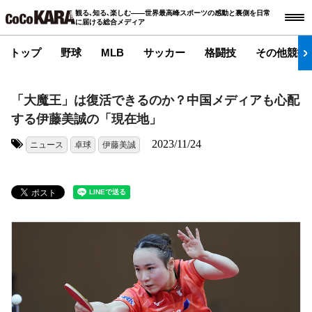
観る､知る､楽しむ――世界最高峰スポーツの感動と裏側を日常
に届ける総合メディア
トップ
野球
MLB
サッカー
格闘技
その他競技
「大魔王」は復活できるのか？中国メディアも心配
する伊藤美誠の「現在地」
2023/11/24
ニュース
卓球
伊藤美誠
タグ: