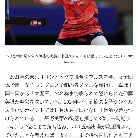
パリ五輪出場を争う伊藤の状態を中国メディアも心配しているようだ(C)Getty
Images
2021年の東京オリンピックで混合ダブルスで金、女子団
体で銀、女子シングルスで銅の各メダルを獲得し、卓球王
国中国から「大魔王」の名称まで贈られて恐れられた伊藤
美誠が精彩を欠いている。2024年パリ五輪の女子シングル
ス争いのポイントでは11月現在早田ひなに圧倒的な差をつ
けられている上、平野美宇の後塵も拝して3位。一時期ラ
ンキング7位にまで落ち込み、パリ五輪出場が絶望視され
ていたことを考えれば、よくここまで持ち直したとも言え