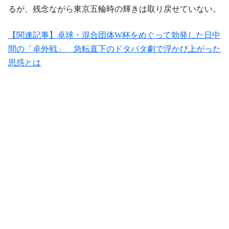
るが、残念ながら東京五輪時の輝きは取り戻せていない。
【関連記事】卓球・混合団体W杯をめぐって勃発した日中
間の「卓外戦」 急転直下のドタバタ劇で浮かび上がった
思惑とは