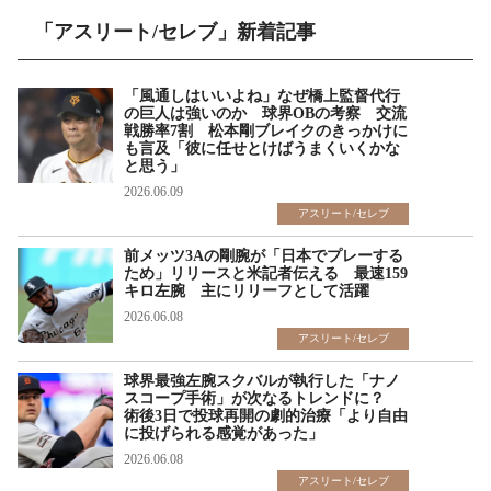
「アスリート/セレブ」新着記事
「風通しはいいよね」なぜ橋上監督代行
の巨人は強いのか 球界OBの考察 交流
戦勝率7割 松本剛ブレイクのきっかけに
も言及「彼に任せとけばうまくいくかな
と思う」
2026.06.09
アスリート/セレブ
前メッツ3Aの剛腕が「日本でプレーする
ため」リリースと米記者伝える 最速159
キロ左腕 主にリリーフとして活躍
2026.06.08
アスリート/セレブ
球界最強左腕スクバルが執行した「ナノ
スコープ手術」が次なるトレンドに？
術後3日で投球再開の劇的治療「より自由
に投げられる感覚があった」
2026.06.08
アスリート/セレブ