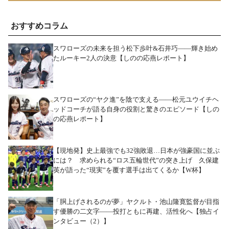
おすすめコラム
スワローズの未来を担う松下歩叶&石井巧――輝き始め
たルーキー2人の決意【しのの応燕レポート】
スワローズの“ヤク進”を陰で支える――松元ユウイチヘ
ッドコーチが語る自身の役割と驚きのエピソード【しの
の応燕レポート】
【現地発】史上最強でも32強敗退…日本が強豪国に並ぶ
には？ 求められる“ロス五輪世代”の突き上げ 久保建
英が語った“現実”を覆す選手は出てくるか【W杯】
「胴上げされるのが夢」ヤクルト・池山隆寛監督が目指
す優勝の二文字――投打ともに再建、活性化へ【独占イ
ンタビュー（2）】