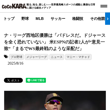
観る､知る､楽しむ――世界最高峰スポーツの感動と裏側を日常
に届ける総合メディア
トップ
野球
MLB
サッカー
格闘技
その他競技
ナ・リーグ西地区優勝は「パドレスだ。ドジャース
を全く恐れていない」 米ESPNの記者2人が“意見一
致”「まるでWS最終戦のような采配だ」
プロ野球
メジャーリーグ
ニュース
マニー・マチャド
タグ:
2025/8/16