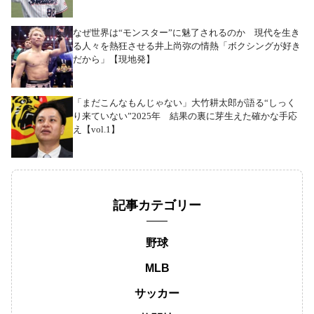
なぜ世界は“モンスター”に魅了されるのか 現代を生き
る人々を熱狂させる井上尚弥の情熱「ボクシングが好き
だから」【現地発】
「まだこんなもんじゃない」大竹耕太郎が語る“しっく
り来ていない”2025年 結果の裏に芽生えた確かな手応
え【vol.1】
記事カテゴリー
野球
MLB
サッカー