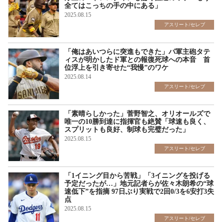
全てはこっちの手の中にある」
2025.08.15
アスリート/セレブ
「俺はあいつらに突進もできた」パ軍主砲タテ
ィスが明かしたド軍との報復死球への本音 首
位浮上を引き寄せた“我慢”のワケ
2025.08.14
アスリート/セレブ
「素晴らしかった」菅野智之、オリオールズで
唯一の10勝到達に指揮官も絶賛「球速も良く、
スプリットも良好、制球も完璧だった」
2025.08.15
アスリート/セレブ
「1イニング目から苦戦」「3イニングを投げる
予定だったが…」地元記者らが佐々木朗希の“球
速低下”を指摘 97日ぶり実戦で2回0/3を6安打3失
点
2025.08.15
アスリート/セレブ