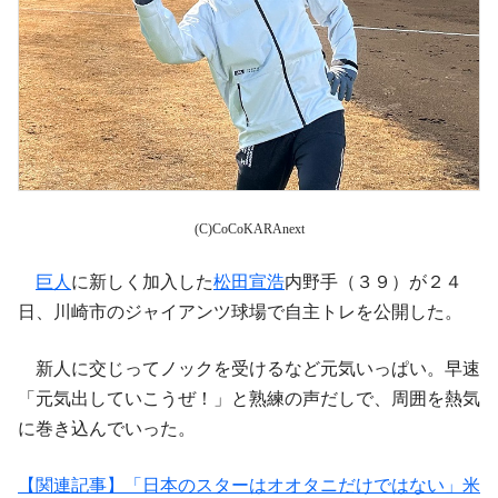
(C)CoCoKARAnext
巨人
に新しく加入した
松田宣浩
内野手（３９）が２４
日、川崎市のジャイアンツ球場で自主トレを公開した。
新人に交じってノックを受けるなど元気いっぱい。早速
「元気出していこうぜ！」と熟練の声だしで、周囲を熱気
に巻き込んでいった。
【関連記事】「日本のスターはオオタニだけではない」米