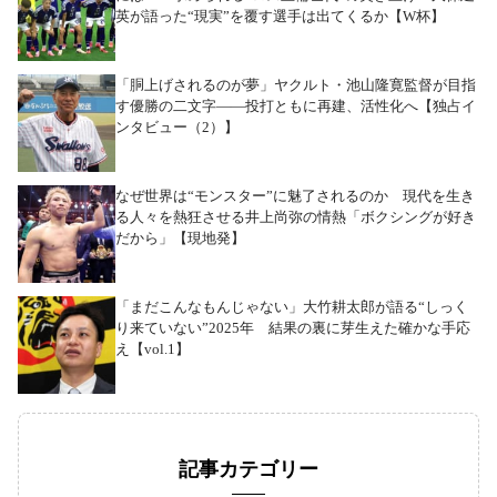
英が語った“現実”を覆す選手は出てくるか【W杯】
「胴上げされるのが夢」ヤクルト・池山隆寛監督が目指
す優勝の二文字――投打ともに再建、活性化へ【独占イ
ンタビュー（2）】
なぜ世界は“モンスター”に魅了されるのか 現代を生き
る人々を熱狂させる井上尚弥の情熱「ボクシングが好き
だから」【現地発】
「まだこんなもんじゃない」大竹耕太郎が語る“しっく
り来ていない”2025年 結果の裏に芽生えた確かな手応
え【vol.1】
記事カテゴリー