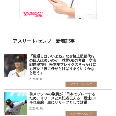
「アスリート/セレブ」新着記事
「風通しはいいよね」なぜ橋上監督代行
の巨人は強いのか 球界OBの考察 交流
戦勝率7割 松本剛ブレイクのきっかけに
も言及「彼に任せとけばうまくいくかな
と思う」
2026.06.09
アスリート/セレブ
前メッツ3Aの剛腕が「日本でプレーする
ため」リリースと米記者伝える 最速159
キロ左腕 主にリリーフとして活躍
2026.06.08
アスリート/セレブ