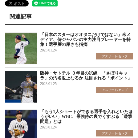
関連記事
「日本のスターはオオタニだけではない」米メ
ディア、侍ジャパンの主力注目プレーヤーを特
集！選手層の厚さも指摘
2023.01.24
アスリート/セレブ
阪神・サトテル ３年目の試練 「さぼりキャ
ラ」の汚名返上なるか 注目される「ポイント」
2023.01.25
アスリート/セレブ
「もう1人ショートができる選手を入れといたほ
うがいい」WBC、最強侍の裏でくすぶる「遊撃
問題」とは
2023.01.24
アスリート/セレブ