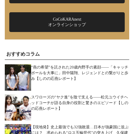
CoCoKARAnext
オンラインショップ
おすすめコラム
“燕の希望”を託された20歳内野手の素顔――「キャッチ
ボールを大事に」田中陽翔、レジェンドとの繋がりと歩
み【しのの応燕レポート】
スワローズの“ヤク進”を陰で支える――松元ユウイチヘ
ッドコーチが語る自身の役割と驚きのエピソード【しの
の応燕レポート】
【現地発】史上最強でも32強敗退…日本が強豪国に並ぶ
には？ 求められる“ロス五輪世代”の突き上げ 久保建