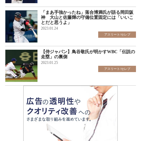
「まあ手強かったね」落合博満氏が語る岡田阪
神 大山と佐藤輝の守備位置固定には「いいこ
とだと思うよ」
2023.01.24
アスリート/セレブ
【侍ジャパン】鳥谷敬氏が明かすWBC「伝説の
走塁」の裏側
2023.01.25
アスリート/セレブ