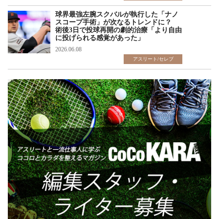
球界最強左腕スクバルが執行した「ナノ
スコープ手術」が次なるトレンドに？
術後3日で投球再開の劇的治療「より自由
に投げられる感覚があった」
2026.06.08
アスリート/セレブ