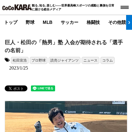
観る､知る､楽しむ――世界最高峰スポーツの感動と裏側を日常
に届ける総合メディア
トップ
野球
MLB
サッカー
格闘技
その他競技
巨人・松田の「熱男」塾 入会が期待される「選手
の名前」
松田宣浩
プロ野球
読売ジャイアンツ
ニュース
コラム
タグ:
2023/1/25