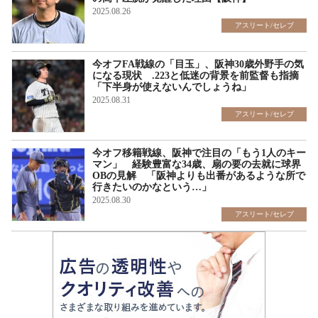
2025.08.26
アスリート/セレブ
今オフFA戦線の「目玉」、阪神30歳外野手の気
になる現状 .223と低迷の背景を前監督も指摘
「下半身が使えないんでしょうね」
2025.08.31
アスリート/セレブ
今オフ移籍戦線、阪神で注目の「もう1人のキー
マン」 経験豊富な34歳、扇の要の去就に球界
OBの見解 「阪神よりも出番があるような所で
行きたいのかなという…」
2025.08.30
アスリート/セレブ