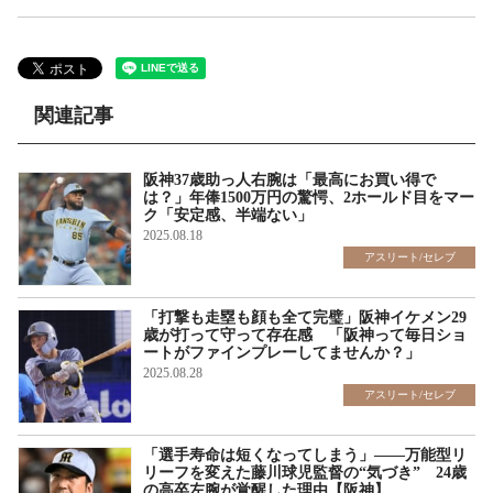
関連記事
阪神37歳助っ人右腕は「最高にお買い得で
は？」年俸1500万円の驚愕、2ホールド目をマー
ク「安定感、半端ない」
2025.08.18
アスリート/セレブ
「打撃も走塁も顔も全て完璧」阪神イケメン29
歳が打って守って存在感 「阪神って毎日ショ
ートがファインプレーしてませんか？」
2025.08.28
アスリート/セレブ
「選手寿命は短くなってしまう」――万能型リ
リーフを変えた藤川球児監督の“気づき” 24歳
の高卒左腕が覚醒した理由【阪神】