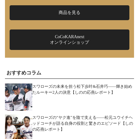
商品を見る
CoCoKARAnext
オンラインショップ
おすすめコラム
スワローズの未来を担う松下歩叶&石井巧――輝き始め
たルーキー2人の決意【しのの応燕レポート】
スワローズの“ヤク進”を陰で支える――松元ユウイチヘ
ッドコーチが語る自身の役割と驚きのエピソード【しの
の応燕レポート】