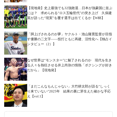
【現地発】史上最強でも32強敗退…日本が強豪国に並ぶ
には？ 求められる“ロス五輪世代”の突き上げ 久保建
英が語った“現実”を覆す選手は出てくるか【W杯】
「胴上げされるのが夢」ヤクルト・池山隆寛監督が目指
す優勝の二文字――投打ともに再建、活性化へ【独占イ
ンタビュー（2）】
なぜ世界は“モンスター”に魅了されるのか 現代を生き
る人々を熱狂させる井上尚弥の情熱「ボクシングが好き
だから」【現地発】
「まだこんなもんじゃない」大竹耕太郎が語る“しっく
り来ていない”2025年 結果の裏に芽生えた確かな手応
え【vol.1】