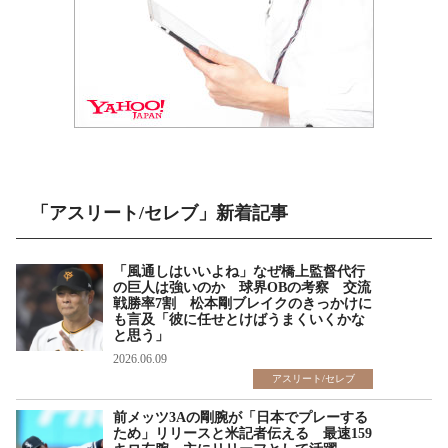
「アスリート/セレブ」新着記事
「風通しはいいよね」なぜ橋上監督代行
の巨人は強いのか 球界OBの考察 交流
戦勝率7割 松本剛ブレイクのきっかけに
も言及「彼に任せとけばうまくいくかな
と思う」
2026.06.09
アスリート/セレブ
前メッツ3Aの剛腕が「日本でプレーする
ため」リリースと米記者伝える 最速159