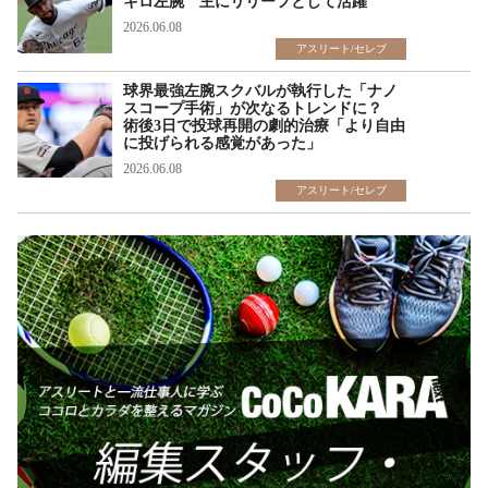
キロ左腕 主にリリーフとして活躍
2026.06.08
アスリート/セレブ
球界最強左腕スクバルが執行した「ナノ
スコープ手術」が次なるトレンドに？
術後3日で投球再開の劇的治療「より自由
に投げられる感覚があった」
2026.06.08
アスリート/セレブ