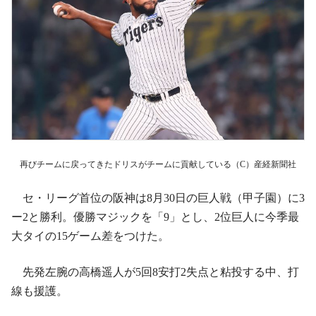
再びチームに戻ってきたドリスがチームに貢献している（C）産経新聞社
セ・リーグ首位の阪神は8月30日の巨人戦（甲子園）に3
ー2と勝利。優勝マジックを「9」とし、2位巨人に今季最
大タイの15ゲーム差をつけた。
先発左腕の高橋遥人が5回8安打2失点と粘投する中、打
線も援護。