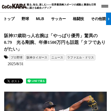
観る､知る､楽しむ――世界最高峰スポーツの感動と裏側を日常
に届ける総合メディア
トップ
野球
MLB
サッカー
格闘技
その他競技
阪神37歳助っ人右腕は「やっぱり優秀」驚異の
0.79 光る剛腕、年俸1500万円も話題「タフであり
がたい」
プロ野球
阪神タイガース
ニュース
ラファエル・ドリス
タグ:
2025/8/31