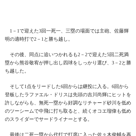
1－1で迎えた3回一死一、三塁の場面では主砲、佐藤輝
明の適時打で2－1と勝ち越し。
その後、同点に追いつかれるも2－2で迎えた5回二死満
塁から熊谷敬宥が押し出し四球をしっかり選び、3－2と勝
ち越した。
そして1点をリードした6回からは継投に入る。6回から
登板したラファエル・ドリスは先頭の吉川尚輝にヒットを
許しながらも、無死一塁から好調なリチャード砂川を低め
のツーシームで中飛に打ち取ると、続くオコエ瑠偉も低め
のスライダーでサードライナーとする。
最後は二死一塁から代打で打席に入った佐々木俊輔を再