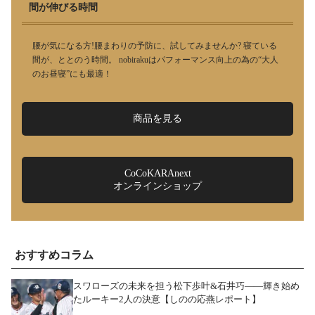
間が伸びる時間
腰が気になる方!腰まわりの予防に、試してみませんか? 寝ている
間が、ととのう時間。 nobirakuはパフォーマンス向上の為の“大人
のお昼寝”にも最適！
商品を見る
CoCoKARAnext
オンラインショップ
おすすめコラム
スワローズの未来を担う松下歩叶&石井巧――輝き始め
たルーキー2人の決意【しのの応燕レポート】