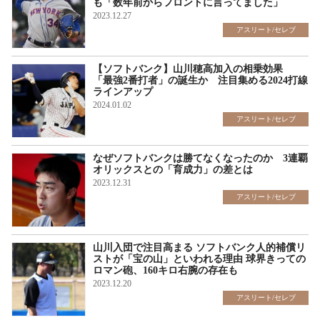
も「数年前からフロントに言ってました」
2023.12.27
アスリート/セレブ
【ソフトバンク】山川穂高加入の相乗効果
「最強2番打者」の誕生か 注目集める2024打線
ラインアップ
2024.01.02
アスリート/セレブ
なぜソフトバンクは勝てなくなったのか 3連覇
オリックスとの「育成力」の差とは
2023.12.31
アスリート/セレブ
山川入団で注目高まる ソフトバンク人的補償リ
ストが「宝の山」といわれる理由 球界きっての
ロマン砲、160キロ右腕の存在も
2023.12.20
アスリート/セレブ