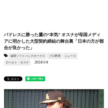
パドレスに勝った鷹の“本気” オスナが母国メディ
アに明かした大型契約締結の舞台裏「日本の方が都
合が良かった」
福岡ソフトバンクホークス
プロ野球
ニュース
タグ:
2024/1/4
ロベルト・オスナ