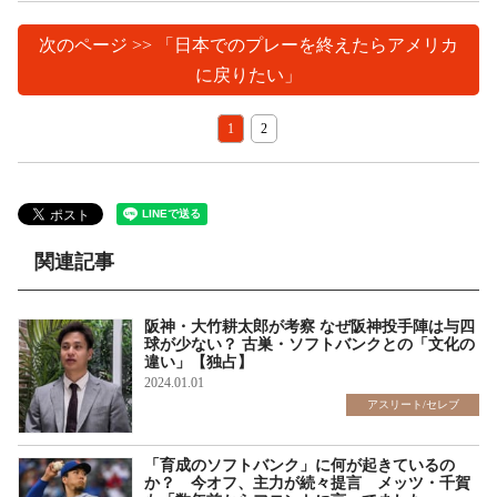
次のページ >> 「日本でのプレーを終えたらアメリカ
に戻りたい」
1
2
関連記事
阪神・大竹耕太郎が考察 なぜ阪神投手陣は与四
球が少ない？ 古巣・ソフトバンクとの「文化の
違い」【独占】
2024.01.01
アスリート/セレブ
「育成のソフトバンク」に何が起きているの
か？ 今オフ、主力が続々提言 メッツ・千賀