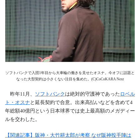
ソフトバンクで入団1年目から大車輪の働きを見せたオスナ。今オフに話題と
なった大型契約は小さくない注目を集めた。(C)CoCoKARA Next
昨年11月、
ソフトバンク
は絶対的守護神であった
ロベル
ト・オスナ
と延長契約で合意。出来高払いなどを含めて4
年総額40億円という日本球界では史上最高額のメガディー
ルを交わした。
【関連記事】阪神・大竹耕太郎が考察 なぜ阪神投手陣は