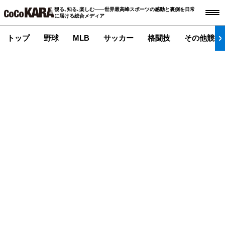
観る､知る､楽しむ――世界最高峰スポーツの感動と裏側を日常
に届ける総合メディア
トップ
野球
MLB
サッカー
格闘技
その他競技