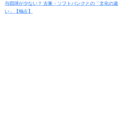
与四球が少ない？ 古巣・ソフトバンクとの「文化の違
い」【独占】