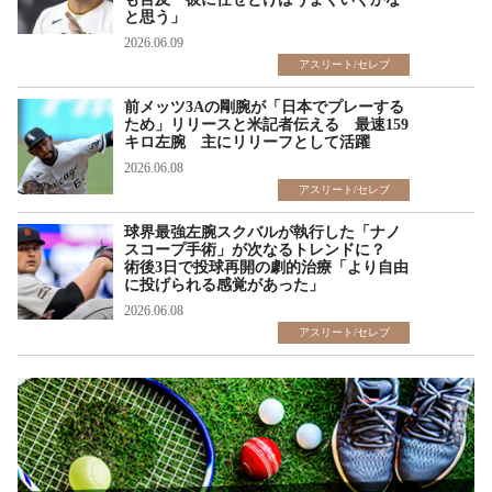
と思う」
2026.06.09
アスリート/セレブ
前メッツ3Aの剛腕が「日本でプレーする
ため」リリースと米記者伝える 最速159
キロ左腕 主にリリーフとして活躍
2026.06.08
アスリート/セレブ
球界最強左腕スクバルが執行した「ナノ
スコープ手術」が次なるトレンドに？
術後3日で投球再開の劇的治療「より自由
に投げられる感覚があった」
2026.06.08
アスリート/セレブ