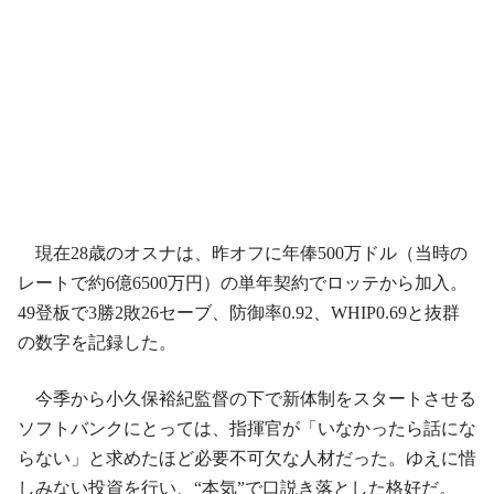
現在28歳のオスナは、昨オフに年俸500万ドル（当時の
レートで約6億6500万円）の単年契約でロッテから加入。
49登板で3勝2敗26セーブ、防御率0.92、WHIP0.69と抜群
の数字を記録した。
今季から小久保裕紀監督の下で新体制をスタートさせる
ソフトバンクにとっては、指揮官が「いなかったら話にな
らない」と求めたほど必要不可欠な人材だった。ゆえに惜
しみない投資を行い、“本気”で口説き落とした格好だ。