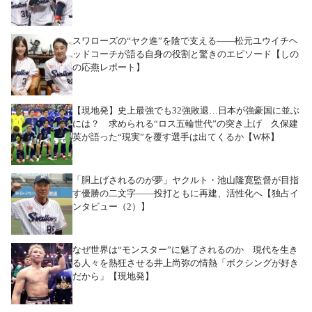
スワローズの“ヤク進”を陰で支える――松元ユウイチヘ
ッドコーチが語る自身の役割と驚きのエピソード【しの
の応燕レポート】
【現地発】史上最強でも32強敗退…日本が強豪国に並ぶ
には？ 求められる“ロス五輪世代”の突き上げ 久保建
英が語った“現実”を覆す選手は出てくるか【W杯】
「胴上げされるのが夢」ヤクルト・池山隆寛監督が目指
す優勝の二文字――投打ともに再建、活性化へ【独占イ
ンタビュー（2）】
なぜ世界は“モンスター”に魅了されるのか 現代を生き
る人々を熱狂させる井上尚弥の情熱「ボクシングが好き
だから」【現地発】