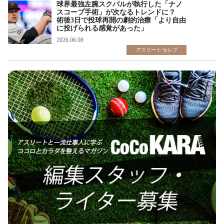
球界最強左腕スクバルが執行した「ナノ
スコープ手術」が次なるトレンドに？
術後3日で投球再開の劇的治療「より自由
に投げられる感覚があった」
2026.06.08
アスリート/セレブ