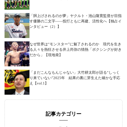
「胴上げされるのが夢」ヤクルト・池山隆寛監督が目指
す優勝の二文字――投打ともに再建、活性化へ【独占イ
ンタビュー（2）】
なぜ世界は“モンスター”に魅了されるのか 現代を生き
る人々を熱狂させる井上尚弥の情熱「ボクシングが好き
だから」【現地発】
「まだこんなもんじゃない」大竹耕太郎が語る“しっく
り来ていない”2025年 結果の裏に芽生えた確かな手応
え【vol.1】
記事カテゴリー