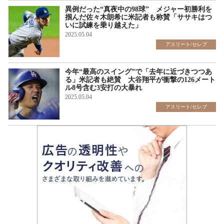
異例だった“真夜中の98球” メジャー初勝利を
掴んだ佐々木朗希に米記者も称賛「ササキはつ
いに試練を乗り越えた」
2025.05.04
アスリート/セレブ
今年“最高のスイング”で「去年に近づきつつあ
る」米記者も絶賛 大谷翔平が衝撃の126メート
ル8号含む3安打の大暴れ
2025.05.04
アスリート/セレブ