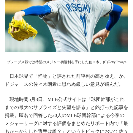
ブレーブス戦では待望のメジャー初勝利を手にした佐々木。(C)Getty Images
日本球界で「怪物」と評された前評判の高さゆえ、か。
ドジャースの佐々木朗希に思わぬ厳しい意見が飛んだ。
現地時間5月3日、MLB公式サイトは「球団幹部がこれ
までの最大のサプライズと失望を語る」と銘打った記事を
掲載。匿名で回答した20人のMLB球団幹部による今季の
メジャーリーグに対する評価をまとめたリポート内で「最
もがっかりした選手は誰？」というトピックにおいて佐々