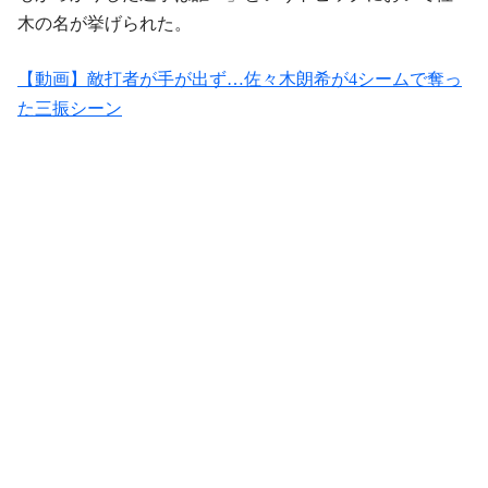
木の名が挙げられた。
【動画】敵打者が手が出ず…佐々木朗希が4シームで奪っ
た三振シーン