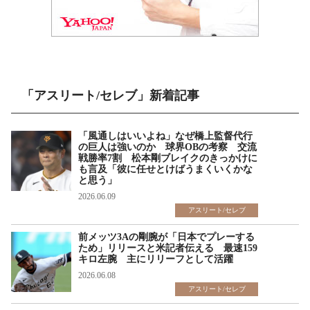
「アスリート/セレブ」新着記事
「風通しはいいよね」なぜ橋上監督代行
の巨人は強いのか 球界OBの考察 交流
戦勝率7割 松本剛ブレイクのきっかけに
も言及「彼に任せとけばうまくいくかな
と思う」
2026.06.09
アスリート/セレブ
前メッツ3Aの剛腕が「日本でプレーする
ため」リリースと米記者伝える 最速159
キロ左腕 主にリリーフとして活躍
2026.06.08
アスリート/セレブ