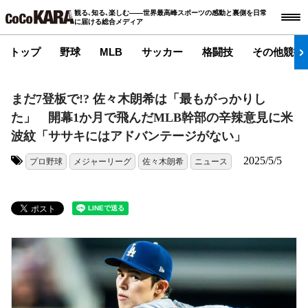
観る､知る､楽しむ――世界最高峰スポーツの感動と裏側を日常
に届ける総合メディア
トップ
野球
MLB
サッカー
格闘技
その他競技
まだ7登板で!? 佐々木朗希は「最もがっかりし
た」 開幕1か月で飛んだMLB幹部の辛辣意見に米
波紋「ササキにはアドバンテージがない」
2025/5/5
プロ野球
メジャーリーグ
佐々木朗希
ニュース
タグ: