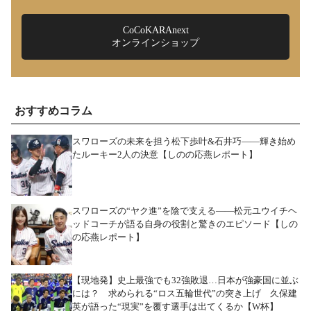
CoCoKARAnext
オンラインショップ
おすすめコラム
スワローズの未来を担う松下歩叶&石井巧――輝き始め
たルーキー2人の決意【しのの応燕レポート】
スワローズの“ヤク進”を陰で支える――松元ユウイチヘ
ッドコーチが語る自身の役割と驚きのエピソード【しの
の応燕レポート】
【現地発】史上最強でも32強敗退…日本が強豪国に並ぶ
には？ 求められる“ロス五輪世代”の突き上げ 久保建
英が語った“現実”を覆す選手は出てくるか【W杯】