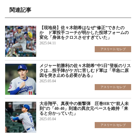
関連記事
【現地発】佐々木朗希はなぜ“修正”できたの
か ド軍投手コーチが明かした投球フォームの
変化「身体をクロスさせすぎていた」
2025.04.11
アスリート/セレブ
メジャー初勝利の佐々木朗希“中5日”登板のリス
クは…投手陣がケガに苦しむド軍は「早急に原
因を突き止める必要がある」
2025.05.04
アスリート/セレブ
大谷翔平、真夜中の衝撃弾 圧巻HRで“前人未
到”の「40-40」到達の異次元ペースを維持「来
ると分かっていた」
2025.05.04
アスリート/セレブ