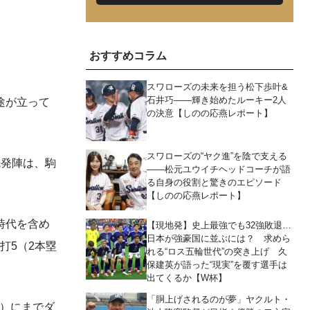
おすすめコラム
スワローズの未来を担う松下歩叶&
石井巧――輝き始めたルーキー2人
途が立って
の決意【しのの応燕レポート】
スワローズの“ヤク進”を陰で支える
先発陣は、駒
――松元ユウイチヘッドコーチが語
る自身の役割と驚きのエピソード
【しのの応燕レポート】
時代を含め
【現地発】史上最強でも32強敗退…
日本が強豪国に並ぶには？ 求めら
打5（2本塁
れる“ロス五輪世代”の突き上げ 久
保建英が語った“現実”を覆す選手は
出てくるか【W杯】
「胴上げされるのが夢」ヤクルト・
ロ）にまでダ