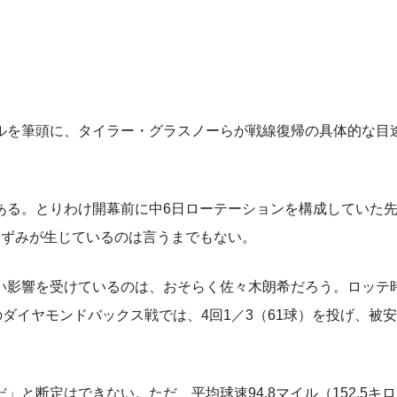
を筆頭に、タイラー・グラスノーらが戦線復帰の具体的な目
る。とりわけ開幕前に中6日ローテーションを構成していた
ひずみが生じているのは言うまでもない。
影響を受けているのは、おそらく佐々木朗希だろう。ロッテ
ダイヤモンドバックス戦では、4回1／3（61球）を投げ、被安
断定はできない。ただ、平均球速94.8マイル（152.5キ