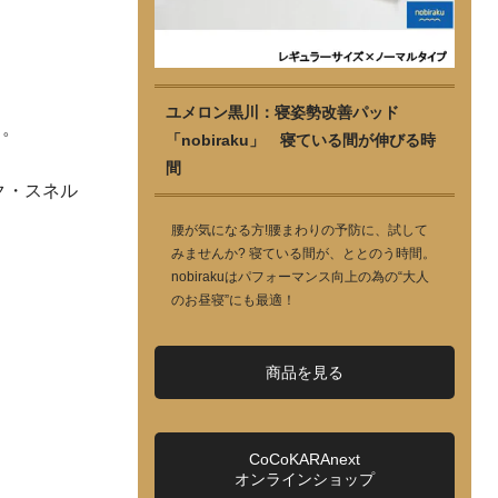
ユメロン黒川：寝姿勢改善パッド
る。
「nobiraku」 寝ている間が伸びる時
間
ク・スネル
腰が気になる方!腰まわりの予防に、試して
みませんか? 寝ている間が、ととのう時間。
nobirakuはパフォーマンス向上の為の“大人
のお昼寝”にも最適！
商品を見る
CoCoKARAnext
オンラインショップ