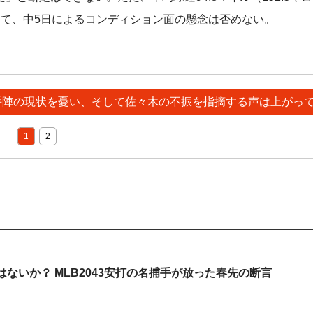
して、中5日によるコンディション面の懸念は否めない。
投手陣の現状を憂い、そして佐々木の不振を指摘する声は上がっ
1
2
ないか？ MLB2043安打の名捕手が放った春先の断言