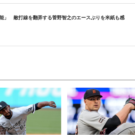
可能」 敵打線を翻弄する菅野智之のエースぶりを米紙も感