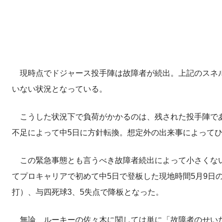
現時点でドジャース投手陣は故障者が続出。上記のスネル
いない状況となっている。
こうした状況下で負荷がかかるのは、残された投手陣であ
不足によって中5日に方針転換。想定外の出来事によって
この緊急事態とも言うべき故障者続出によって小さくない
てプロキャリアで初めて中5日で登板した現地時間5月9日の
打）、与四死球3、5失点で降板となった。
無論、ルーキーの佐々木に関しては単に「故障者のせいだ」と