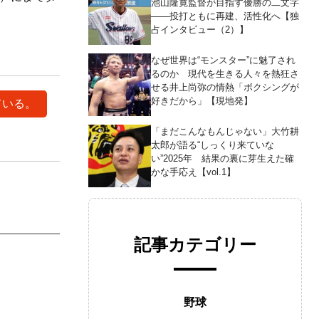
池山隆寛監督が目指す優勝の二文字
――投打ともに再建、活性化へ【独
占インタビュー（2）】
なぜ世界は“モンスター”に魅了され
るのか 現代を生きる人々を熱狂さ
せる井上尚弥の情熱「ボクシングが
好きだから」【現地発】
ている。
「まだこんなもんじゃない」大竹耕
太郎が語る“しっくり来ていな
い”2025年 結果の裏に芽生えた確
かな手応え【vol.1】
記事カテゴリー
野球