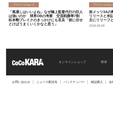
アスリート/セレブ
アスリート/セレ
「風通しはいいよね」なぜ橋上監督代行の巨人
前メッツ3Aの
は強いのか 球界OBの考察 交流戦勝率7割
リリースと米
松本剛ブレイクのきっかけにも言及「彼に任せ
主にリリーフ
とけばうまくいくかなと思う」
2026.06.08
2026.06.09
オンラインショップ
野球
お問い合わせ
│
ニュース配信先
│
バックナンバー
│
雑誌購入
│
会