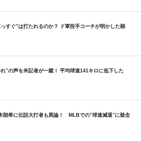
っすぐ”は打たれるのか？ ド軍投手コーチが明かした顕
れ”の声を米記者が一蹴！ 平均球速141キロに低下した
朗希に伝説大打者も異論！ MLBでの“球速減退”に疑念