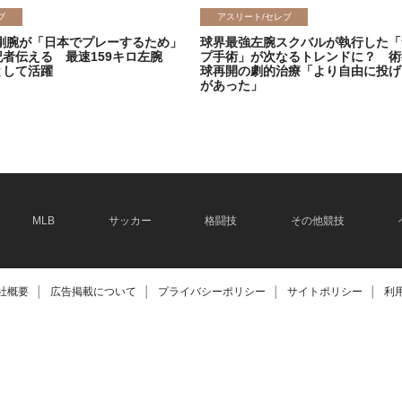
ブ
アスリート/セレブ
剛腕が「日本でプレーするため」
球界最強左腕スクバルが執行した「
記者伝える 最速159キロ左腕
プ手術」が次なるトレンドに？ 術
として活躍
球再開の劇的治療「より自由に投げ
があった」
2026.06.08
MLB
サッカー
格闘技
その他競技
社概要
│
広告掲載について
│
プライバシーポリシー
│
サイトポリシー
│
利