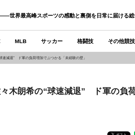
む――世界最高峰スポーツの感動と裏側を日常に届ける
球
MLB
サッカー
格闘技
その他競技
球速減退” ド軍の負荷増加でぶつかる「未経験の壁」
々木朗希の“球速減退” ド軍の負