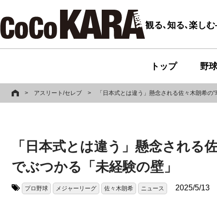
観る､知る､楽し
トップ
野
>
アスリート/セレブ
>
「日本式とは違う」懸念される佐々木朗希の“
「日本式とは違う」懸念される佐
でぶつかる「未経験の壁」
2025/5/13
プロ野球
メジャーリーグ
佐々木朗希
ニュース
タグ: