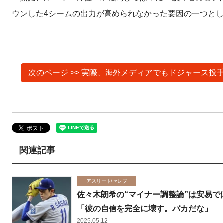
ウンした4シームの出力が高められなかった要因の一つと
次のページ >> 実際、海外メディアでもドジャース
関連記事
アスリート/セレブ
佐々木朗希の“マイナー調整論”は安易では
「彼の自信を完全に壊す。バカだな」
2025.05.12