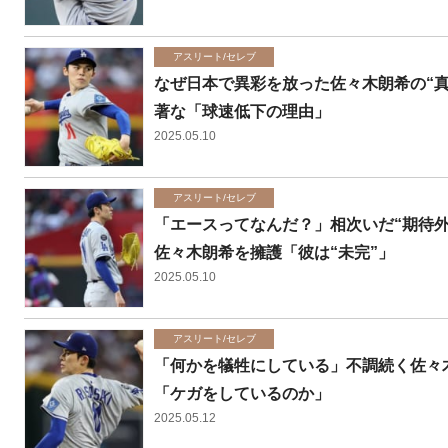
アスリート/セレブ
なぜ日本で異彩を放った佐々木朗希の“真
著な「球速低下の理由」
2025.05.10
アスリート/セレブ
「エースってなんだ？」相次いだ“期待外
佐々木朗希を擁護「彼は“未完”」
2025.05.10
アスリート/セレブ
「何かを犠牲にしている」不調続く佐々木
「ケガをしているのか」
2025.05.12