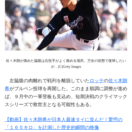
佐々木朗が痛めた脇腹は右投手がよく痛める場所。万全の状態で復帰したい
が…(C)Getty Images
左脇腹の肉離れで戦列を離脱していた
ロッテ
の
佐々木朗
希
がブルペン投球を再開した。このまま順調に調整が進め
ば、９月中の一軍登板も見込め、短期決戦のクライマック
スシリーズで救世主となる可能性もある。
【動画】佐々木朗希が日本人最速タイに並んだ！驚愕の
「１６５キロ」を計測した歴史的瞬間の映像