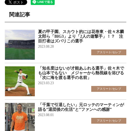
関連記事
夏の甲子園、スカウト的には花巻東・佐々木麟
太郎ら「BIG3」より「2人の遊撃手」！？ 注
目打者はズバリこの選手
2023.08.28
アスリート/セレブ
「知名度はないが才能あふれる選手」佐々木で
も山本でもない メジャーから熱視線を浴びる
「次に海を渡る選手の名前」
2023.03.23
アスリート/セレブ
「千葉で引退したい」元ロッテのマーティンが
語る”退団後の生活”と”ファンへの感謝”
2023.08.01
アスリート/セレブ