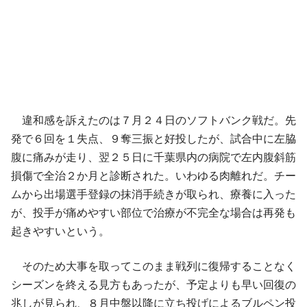
違和感を訴えたのは７月２４日のソフトバンク戦だ。先
発で６回を１失点、９奪三振と好投したが、試合中に左脇
腹に痛みが走り、翌２５日に千葉県内の病院で左内腹斜筋
損傷で全治２か月と診断された。いわゆる肉離れだ。チー
ムから出場選手登録の抹消手続きが取られ、療養に入った
が、投手が痛めやすい部位で治療が不完全な場合は再発も
起きやすいという。
そのため大事を取ってこのまま戦列に復帰することなく
シーズンを終える見方もあったが、予定よりも早い回復の
兆しが見られ、８月中盤以降に立ち投げによるブルペン投