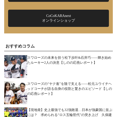
CoCoKARAnext
オンラインショップ
おすすめコラム
スワローズの未来を担う松下歩叶&石井巧――輝き始め
たルーキー2人の決意【しのの応燕レポート】
スワローズの“ヤク進”を陰で支える――松元ユウイチヘ
ッドコーチが語る自身の役割と驚きのエピソード【しの
の応燕レポート】
【現地発】史上最強でも32強敗退…日本が強豪国に並ぶ
には？ 求められる“ロス五輪世代”の突き上げ 久保建