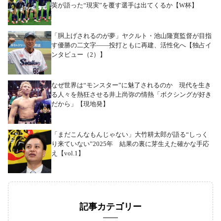
英が語った“現実”を覆す選手は出てくるか【W杯】
「胴上げされるのが夢」ヤクルト・池山隆寛監督が目指
す優勝の二文字――投打ともに再建、活性化へ【独占イ
ンタビュー（2）】
なぜ世界は“モンスター”に魅了されるのか 現代を生き
る人々を熱狂させる井上尚弥の情熱「ボクシングが好き
だから」【現地発】
「まだこんなもんじゃない」大竹耕太郎が語る“しっく
り来ていない”2025年 結果の裏に芽生えた確かな手応
え【vol.1】
記事カテゴリー