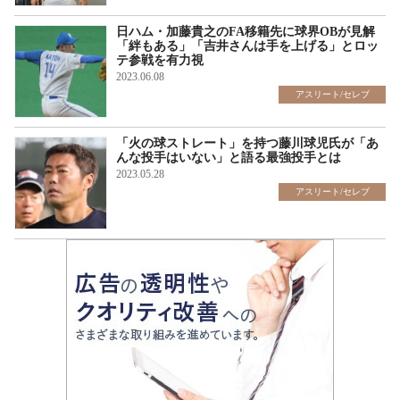
日ハム・加藤貴之のFA移籍先に球界OBが見解
「絆もある」「吉井さんは手を上げる」とロッ
テ参戦を有力視
2023.06.08
アスリート/セレブ
「火の球ストレート」を持つ藤川球児氏が「あ
んな投手はいない」と語る最強投手とは
2023.05.28
アスリート/セレブ