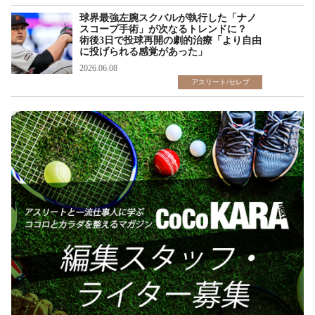
球界最強左腕スクバルが執行した「ナノ
スコープ手術」が次なるトレンドに？
術後3日で投球再開の劇的治療「より自由
に投げられる感覚があった」
2026.06.08
アスリート/セレブ