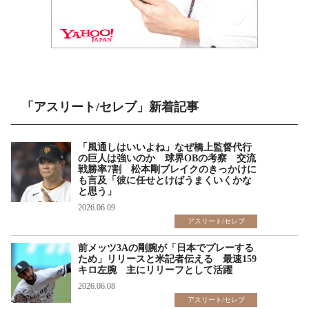
「アスリート/セレブ」新着記事
「風通しはいいよね」なぜ橋上監督代行
の巨人は強いのか 球界OBの考察 交流
戦勝率7割 松本剛ブレイクのきっかけに
も言及「彼に任せとけばうまくいくかな
と思う」
2026.06.09
アスリート/セレブ
前メッツ3Aの剛腕が「日本でプレーする
ため」リリースと米記者伝える 最速159
キロ左腕 主にリリーフとして活躍
2026.06.08
アスリート/セレブ