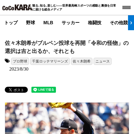
観る､知る､楽しむ――世界最高峰スポーツの感動と裏側を日常
に届ける総合メディア
トップ
野球
MLB
サッカー
格闘技
その他競技
佐々木朗希がブルペン投球を再開「令和の怪物」の
選択は吉と出るか、それとも
プロ野球
千葉ロッテマリーンズ
佐々木朗希
ニュース
タグ:
2023/8/30