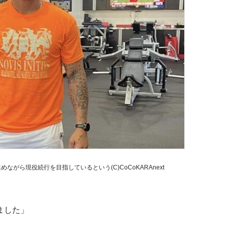
がら現役続行を目指しているという(C)CoCoKARAnext
ました」