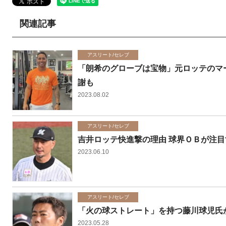
関連記事
アスリート/セレブ
「朗希のグローブは宝物」元ロッテのマ
謝も
2023.08.02
アスリート/セレブ
吉井ロッテ快進撃の理由 球界ＯＢが注
2023.06.10
アスリート/セレブ
「火の球ストレート」を持つ藤川球児氏
2023.05.28