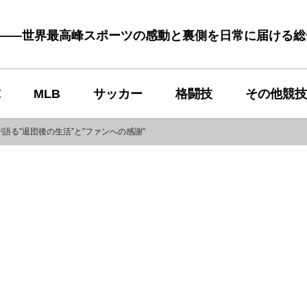
む――世界最高峰スポーツの感動と裏側を日常に届ける
球
MLB
サッカー
格闘技
その他競技
る”退団後の生活”と”ファンへの感謝”