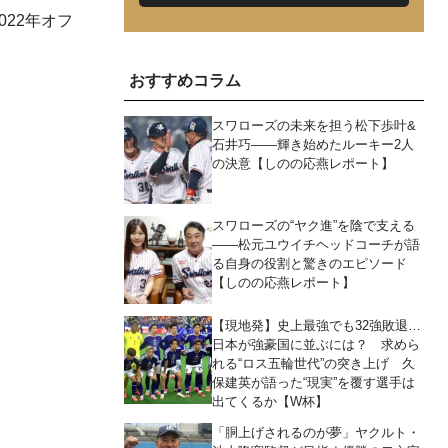
22年オフ
おすすめコラム
スワローズの未来を担う松下歩叶&
石井巧――輝き始めたルーキー2人
の決意【しのの応燕レポート】
スワローズの“ヤク進”を陰で支える
――松元ユウイチヘッドコーチが語
る自身の役割と驚きのエピソード
【しのの応燕レポート】
【現地発】史上最強でも32強敗退…
日本が強豪国に並ぶには？ 求めら
れる“ロス五輪世代”の突き上げ 久
保建英が語った“現実”を覆す選手は
出てくるか【W杯】
「胴上げされるのが夢」ヤクルト・