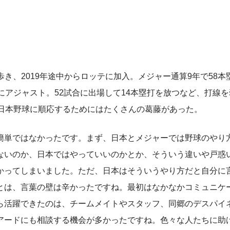
き、2019年途中からロッテに加入。メジャー通算9年で58本
にアジャスト。52試合に出場して14本塁打を放つなど、打線
、日本野球に順応するためにはたくさんの葛藤があった。
簡単ではなかったです。まず、日本とメジャーでは野球のやり
ないのか、日本ではやっていいのかとか、そういう違いや戸惑
かってしまいました。ただ、日本はそういうやり方だと自分に
とは、言葉の壁は辛かったですね。最初はなかなかコミュニケ
ら活躍できたのは、チームメイトやスタッフ、同郷のデスパイ
アードにも相談する機会が多かったですね。色々な人たちに助