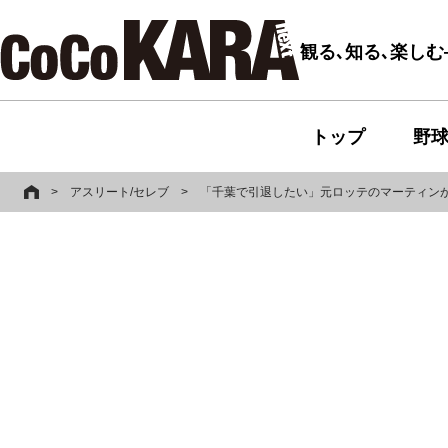
観る､知る､楽し
トップ
野
>
アスリート/セレブ
>
「千葉で引退したい」元ロッテのマーティンが語