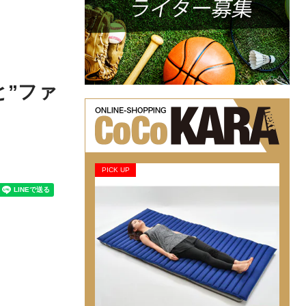
と”ファ
PICK UP