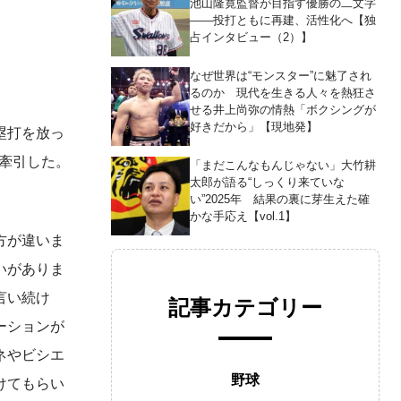
池山隆寛監督が目指す優勝の二文字
――投打ともに再建、活性化へ【独
占インタビュー（2）】
なぜ世界は“モンスター”に魅了され
るのか 現代を生きる人々を熱狂さ
せる井上尚弥の情熱「ボクシングが
好きだから」【現地発】
塁打を放っ
を牽引した。
「まだこんなもんじゃない」大竹耕
太郎が語る“しっくり来ていな
い”2025年 結果の裏に芽生えた確
かな手応え【vol.1】
方が違いま
いがありま
言い続け
記事カテゴリー
ーションが
ネやビシエ
野球
けてもらい