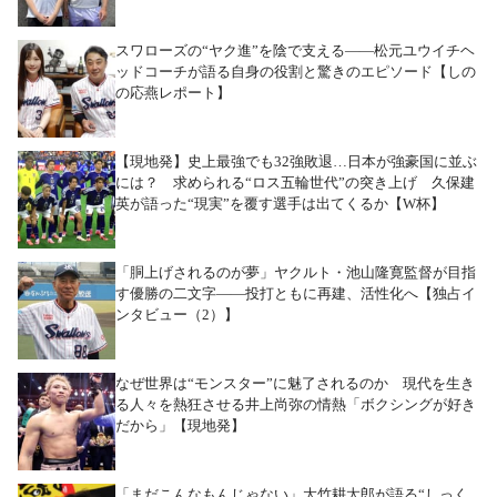
スワローズの“ヤク進”を陰で支える――松元ユウイチヘ
ッドコーチが語る自身の役割と驚きのエピソード【しの
の応燕レポート】
【現地発】史上最強でも32強敗退…日本が強豪国に並ぶ
には？ 求められる“ロス五輪世代”の突き上げ 久保建
英が語った“現実”を覆す選手は出てくるか【W杯】
「胴上げされるのが夢」ヤクルト・池山隆寛監督が目指
す優勝の二文字――投打ともに再建、活性化へ【独占イ
ンタビュー（2）】
なぜ世界は“モンスター”に魅了されるのか 現代を生き
る人々を熱狂させる井上尚弥の情熱「ボクシングが好き
だから」【現地発】
「まだこんなもんじゃない」大竹耕太郎が語る“しっく