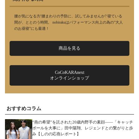
腰が気になる方!腰まわりの予防に、試してみませんか? 寝ている
間が、ととのう時間。 nobirakuはパフォーマンス向上の為の“大人
のお昼寝”にも最適！
商品を見る
CoCoKARAnext
オンラインショップ
おすすめコラム
“燕の希望”を託された20歳内野手の素顔――「キャッチ
ボールを大事に」田中陽翔、レジェンドとの繋がりと歩
み【しのの応燕レポート】