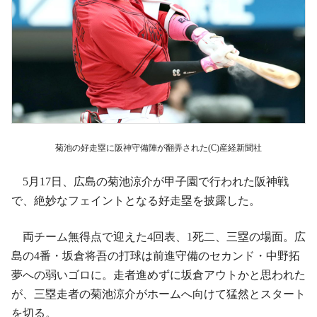
菊池の好走塁に阪神守備陣が翻弄された(C)産経新聞社
5月17日、広島の菊池涼介が甲子園で行われた阪神戦
で、絶妙なフェイントとなる好走塁を披露した。
両チーム無得点で迎えた4回表、1死二、三塁の場面。広
島の4番・坂倉将吾の打球は前進守備のセカンド・中野拓
夢への弱いゴロに。走者進めずに坂倉アウトかと思われた
が、三塁走者の菊池涼介がホームへ向けて猛然とスタート
を切る。