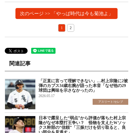
次のページ >> 「やっぱ時代は今も菊池よ」
1
2
関連記事
「正直に言って理解できない」…村上宗隆に2被
弾のカブス34歳右腕が語った本音「なぜ他の29
球団は興味を示さなかったの」
2026.05.17
アスリート/セレブ
日本で露呈した“弱点”から評価が落ちた村上宗
隆がなぜ本塁打王争い？ 怪物を支えたWソッ
クス幹部の“信頼”「三振だけを切り取ると、良
い部分を見逃す」