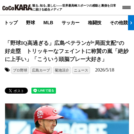
観る､知る､楽しむ――世界最高峰スポーツの感動と裏側を日常
に届ける総合メディア
トップ
野球
MLB
サッカー
格闘技
その他競技
「野球IQ高過ぎる」広島ベテランが“局面支配”の
好走塁 トリッキーなフェイントに称賛の嵐「絶妙
に上手い」「こういう頭脳プレー大好き」
2026/5/18
プロ野球
広島カープ
菊池涼介
ニュース
タグ: