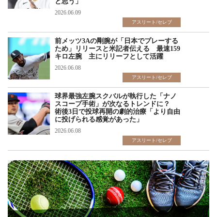
と思う」
2026.06.09
アスリート/セレブ
前メッツ3Aの剛腕が「日本でプレーする
ため」リリースと米記者伝える 最速159
キロ左腕 主にリリーフとして活躍
2026.06.08
アスリート/セレブ
球界最強左腕スクバルが執行した「ナノ
スコープ手術」が次なるトレンドに？
術後3日で投球再開の劇的治療「より自由
に投げられる感覚があった」
2026.06.08
アスリート/セレブ