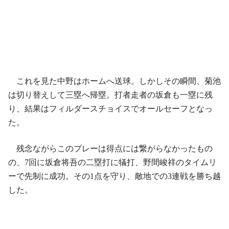
これを見た中野はホームへ送球。しかしその瞬間、菊池
は切り替えして三塁へ帰塁。打者走者の坂倉も一塁に残
り、結果はフィルダースチョイスでオールセーフとなっ
た。
残念ながらこのプレーは得点には繋がらなかったもの
の、7回に坂倉将吾の二塁打に犠打、野間峻祥のタイムリ
ーで先制に成功。その1点を守り、敵地での3連戦を勝ち越
した。