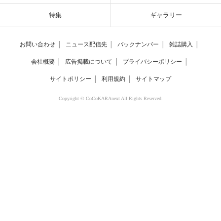
特集
ギャラリー
お問い合わせ
│
ニュース配信先
│
バックナンバー
│
雑誌購入
│
会社概要
│
広告掲載について
│
プライバシーポリシー
│
サイトポリシー
│
利用規約
│
サイトマップ
Copyright © CoCoKARAnext All Rights Reserved.