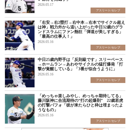
2026.05.17
アスリート/セレブ
「右安→右2塁打→右中本→右本でサイクル超え
は神」戦力外から這い上がった中日32歳のグラ
ンドスラムにファン熱狂「弾道が美しすぎる」
「最高の仕事人！」
2026.05.16
アスリート/セレブ
中日25歳内野手は「反則級です」スリーベース
→ホームラン→あわやサイクルの猛打爆発「打
撃が覚醒している」「3番が似合うように」
2026.05.16
アスリート/セレブ
「めっちゃ楽しみやし、めっちゃ期待してる」
藤川阪神に合流期待の“打の起爆剤” 22歳若虎
の打撃パフォ「彼が来たらひと枠は埋まったよ
うなもの」
2026.05.16
アスリート/セレブ