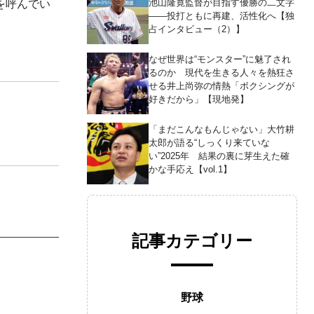
池山隆寛監督が目指す優勝の二文字
を呼んでい
――投打ともに再建、活性化へ【独
占インタビュー（2）】
なぜ世界は“モンスター”に魅了され
るのか 現代を生きる人々を熱狂さ
せる井上尚弥の情熱「ボクシングが
好きだから」【現地発】
「まだこんなもんじゃない」大竹耕
太郎が語る“しっくり来ていな
い”2025年 結果の裏に芽生えた確
かな手応え【vol.1】
記事カテゴリー
野球