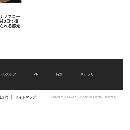
ナノスコー
後3日で投
られる感覚
ヘルスケア
PR
特集
ギャラリー
用規約
│
サイトマップ
Copyright © CoCoKARAnext All Rights Reserved.