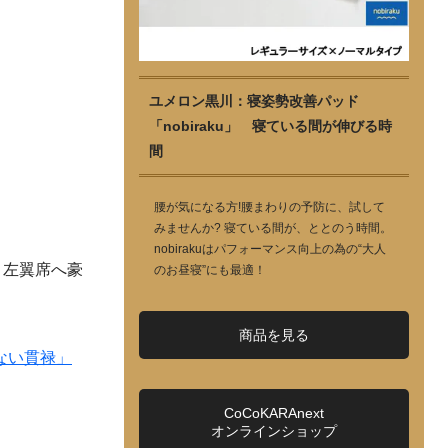
ユメロン黒川：寝姿勢改善パッド
「nobiraku」 寝ている間が伸びる時
間
腰が気になる方!腰まわりの予防に、試して
みませんか? 寝ている間が、ととのう時間。
nobirakuはパフォーマンス向上の為の“大人
、左翼席へ豪
のお昼寝”にも最適！
商品を見る
ない貫禄」
CoCoKARAnext
オンラインショップ