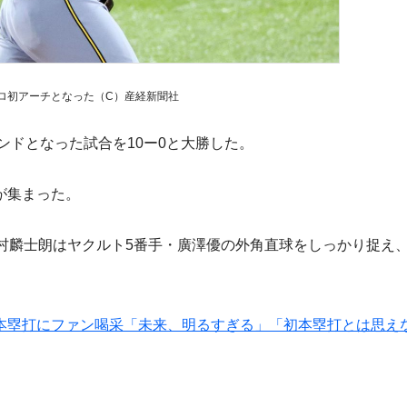
ロ初アーチとなった（C）産経新聞社
ンドとなった試合を10ー0と大勝した。
が集まった。
村麟士朗はヤクルト5番手・廣澤優の外角直球をしっかり捉え
本塁打にファン喝采「未来、明るすぎる」「初本塁打とは思え