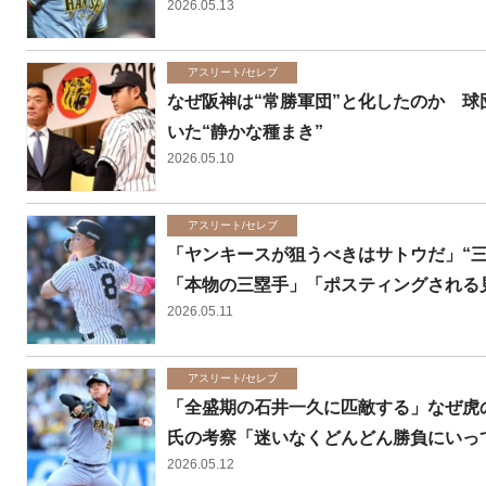
2026.05.13
アスリート/セレブ
なぜ阪神は“常勝軍団”と化したのか 球
いた“静かな種まき”
2026.05.10
アスリート/セレブ
「ヤンキースが狙うべきはサトウだ」“
「本物の三塁手」「ポスティングされる
2026.05.11
アスリート/セレブ
「全盛期の石井一久に匹敵する」なぜ虎
氏の考察「迷いなくどんどん勝負にいっ
2026.05.12