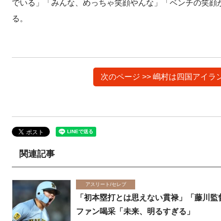
でいる」「みんな、めっちゃ笑顔やんな」「ベンチの笑顔
る。
次のページ >> 嶋村は四国アイ
関連記事
アスリート/セレブ
「初本塁打とは思えない貫禄」「藤川監
ファン喝采「未来、明るすぎる」