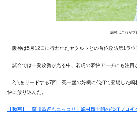
嶋村はこれがプ
阪神は5月12日に行われたヤクルトとの首位攻防第1ラウ
試合では一発攻勢が光る中、若虎の豪快アーチにも注目
2点をリードする7回二死一塁の好機に代打で登場した嶋
快に放り込んだ。
【動画】「藤川監督もニッコリ」嶋村麟士朗の代打プロ初