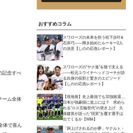
おすすめコラム
スワローズの未来を担う松下歩叶&
石井巧――輝き始めたルーキー2人
の決意【しのの応燕レポート】
スワローズの“ヤク進”を陰で支える
――松元ユウイチヘッドコーチが語
の記念すべ
る自身の役割と驚きのエピソード
【しのの応燕レポート】
【現地発】史上最強でも32強敗退…
チーム全体
日本が強豪国に並ぶには？ 求めら
れる“ロス五輪世代”の突き上げ 久
保建英が語った“現実”を覆す選手は
出てくるか【W杯】
全体で喜ん
「胴上げされるのが夢」ヤクルト・