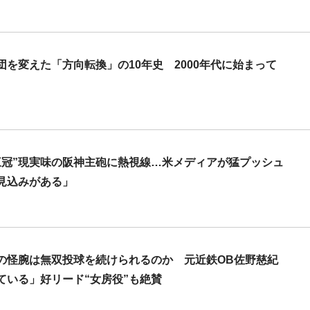
団を変えた「方向転換」の10年史 2000年代に始まって
三冠”現実味の阪神主砲に熱視線…米メディアが猛プッシュ
見込みがある」
の怪腕は無双投球を続けられるのか 元近鉄OB佐野慈紀
ている」好リード“女房役”も絶賛