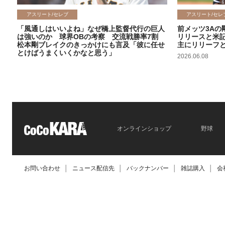
アスリート/セレブ
アスリート/セレ
「風通しはいいよね」なぜ橋上監督代行の巨人
前メッツ3Aの
は強いのか 球界OBの考察 交流戦勝率7割
リリースと米
松本剛ブレイクのきっかけにも言及「彼に任せ
主にリリーフ
とけばうまくいくかなと思う」
2026.06.08
2026.06.09
オンラインショップ
野球
お問い合わせ
│
ニュース配信先
│
バックナンバー
│
雑誌購入
│
会