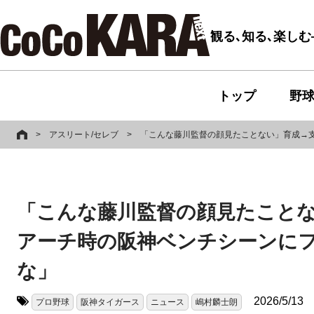
観る､知る､楽し
トップ
野
>
アスリート/セレブ
>
「こんな藤川監督の顔見たことない」育成→支
「こんな藤川監督の顔見たことな
アーチ時の阪神ベンチシーンに
な」
2026/5/13
プロ野球
阪神タイガース
ニュース
嶋村麟士朗
タグ: