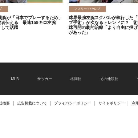
ブ
アスリート/セレブ
剛腕が「日本でプレーするため」
球界最強左腕スクバルが執行した「
記者伝える 最速159キロ左腕
プ手術」が次なるトレンドに？ 術
として活躍
球再開の劇的治療「より自由に投げ
があった」
2026.06.08
MLB
サッカー
格闘技
その他競技
社概要
│
広告掲載について
│
プライバシーポリシー
│
サイトポリシー
│
利