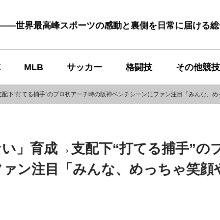
む――世界最高峰スポーツの感動と裏側を日常に届ける
球
MLB
サッカー
格闘技
その他競技
配下“打てる捕手”のプロ初アーチ時の阪神ベンチシーンにファン注目「みんな、め
い」育成→支配下“打てる捕手”の
ファン注目「みんな、めっちゃ笑顔