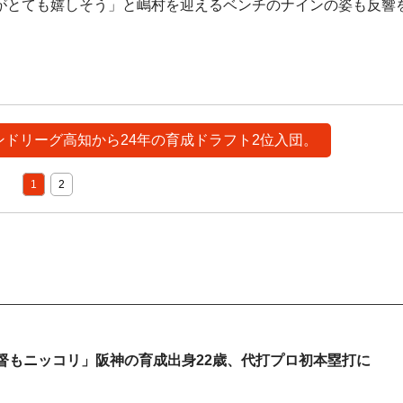
がとても嬉しそう」と嶋村を迎えるベンチのナインの姿も反響
ランドリーグ高知から24年の育成ドラフト2位入団。
1
2
督もニッコリ」阪神の育成出身22歳、代打プロ初本塁打に