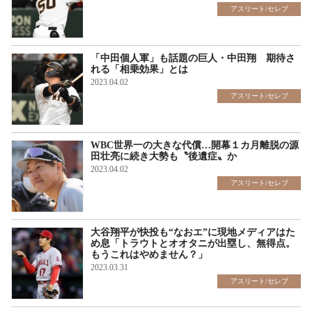
アスリート/セレブ
「中田個人軍」も話題の巨人・中田翔 期待さ
れる「相乗効果」とは
2023.04.02
アスリート/セレブ
WBC世界一の大きな代償…開幕１カ月離脱の源
田壮亮に続き大勢も〝後遺症〟か
2023.04.02
アスリート/セレブ
大谷翔平が快投も“なおエ”に現地メディアはた
め息「トラウトとオオタニが出塁し、無得点。
もうこれはやめません？」
2023.03.31
アスリート/セレブ