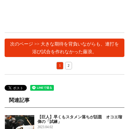
次のページ >> 大きな期待を背負いながらも、連打を
浴び試合を作れなかった藤浪。
1
2
関連記事
【巨人】早くもスタメン落ちが話題 オコエ瑠
偉の「試練」
2023.04.02