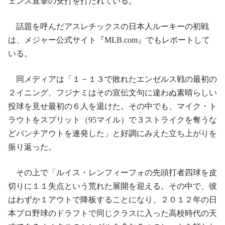
ェンス直撃の安打を打たれている。
話題を呼んだアスレチックスの日本人ルーキーの初戦
は、メジャー公式サイト『MLB.com』でもレポートして
いる。
同メディアは「１－１３で敗れたエンゼルス戦の最初の
２イニング、フジナミはその宣伝文句に違わぬ素晴らしい
投球を見せ最初の６人を退けた。その中でも、マイク・ト
ラウトをスプリット（95マイル）で３ストライクを奪うな
どパンチアウトを連発した」と好調にみえた立ち上がりを
振り返った。
その上で「ルイス・レンフィーフォの先頭打者四球を皮
切りに１１失点という荒れた展開を迎える。その中で、彼
はわずか１アウトで降板することになり、２０１２年の日
本プロ野球のドラフトで同じクラスに入った高校時代の天