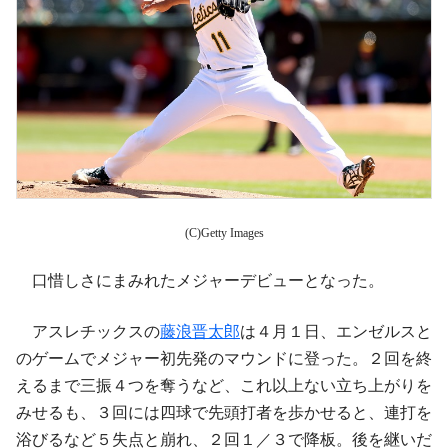
(C)Getty Images
口惜しさにまみれたメジャーデビューとなった。
アスレチックスの
藤浪晋太郎
は４月１日、エンゼルスと
のゲームでメジャー初先発のマウンドに登った。２回を終
えるまで三振４つを奪うなど、これ以上ない立ち上がりを
みせるも、３回には四球で先頭打者を歩かせると、連打を
浴びるなど５失点と崩れ、２回１／３で降板。後を継いだ