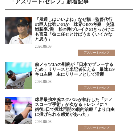
「アスリート/セレブ」新着記事
「風通しはいいよね」なぜ橋上監督代行
の巨人は強いのか 球界OBの考察 交流
戦勝率7割 松本剛ブレイクのきっかけに
も言及「彼に任せとけばうまくいくかな
と思う」
2026.06.09
アスリート/セレブ
前メッツ3Aの剛腕が「日本でプレーする
ため」リリースと米記者伝える 最速159
キロ左腕 主にリリーフとして活躍
2026.06.08
アスリート/セレブ
球界最強左腕スクバルが執行した「ナノ
スコープ手術」が次なるトレンドに？
術後3日で投球再開の劇的治療「より自由
に投げられる感覚があった」
2026.06.08
アスリート/セレブ