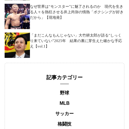
なぜ世界は“モンスター”に魅了されるのか 現代を生き
る人々を熱狂させる井上尚弥の情熱「ボクシングが好き
だから」【現地発】
「まだこんなもんじゃない」大竹耕太郎が語る“しっく
り来ていない”2025年 結果の裏に芽生えた確かな手応
え【vol.1】
記事カテゴリー
野球
MLB
サッカー
格闘技