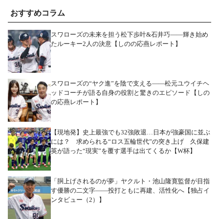
おすすめコラム
スワローズの未来を担う松下歩叶&石井巧――輝き始め
たルーキー2人の決意【しのの応燕レポート】
スワローズの“ヤク進”を陰で支える――松元ユウイチヘ
ッドコーチが語る自身の役割と驚きのエピソード【しの
の応燕レポート】
【現地発】史上最強でも32強敗退…日本が強豪国に並ぶ
には？ 求められる“ロス五輪世代”の突き上げ 久保建
英が語った“現実”を覆す選手は出てくるか【W杯】
「胴上げされるのが夢」ヤクルト・池山隆寛監督が目指
す優勝の二文字――投打ともに再建、活性化へ【独占イ
ンタビュー（2）】