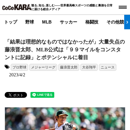
観る､知る､楽しむ――世界最高峰スポーツの感動と裏側を日常
に届ける総合メディア
トップ
野球
MLB
サッカー
格闘技
その他競技
「結果は理想的なものではなかったが」大量失点の
藤浪晋太郎、MLB公式は「９９マイルをコンスタ
ントに記録」とポテンシャルに着目
プロ野球
メジャーリーグ
藤浪晋太郎
大谷翔平
ニュース
タグ:
2023/4/2