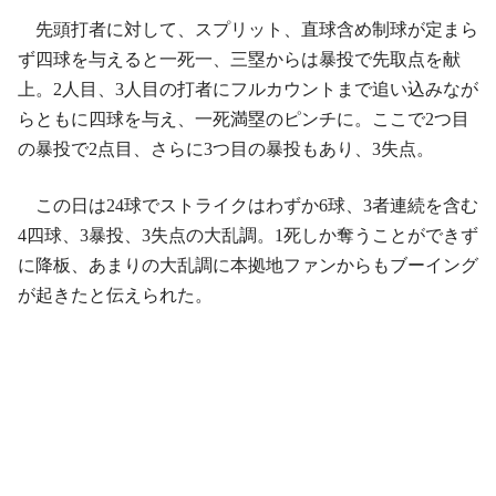
先頭打者に対して、スプリット、直球含め制球が定まら
ず四球を与えると一死一、三塁からは暴投で先取点を献
上。2人目、3人目の打者にフルカウントまで追い込みなが
らともに四球を与え、一死満塁のピンチに。ここで2つ目
の暴投で2点目、さらに3つ目の暴投もあり、3失点。
この日は24球でストライクはわずか6球、3者連続を含む
4四球、3暴投、3失点の大乱調。1死しか奪うことができず
に降板、あまりの大乱調に本拠地ファンからもブーイング
が起きたと伝えられた。