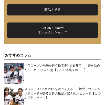
商品を見る
CoCoKARAnext
オンラインショップ
おすすめコラム
スワローズの未来を担う松下歩叶&石井巧――輝き始め
たルーキー2人の決意【しのの応燕レポート】
スワローズの“ヤク進”を陰で支える――松元ユウイチヘ
ッドコーチが語る自身の役割と驚きのエピソード【しの
の応燕レポート】