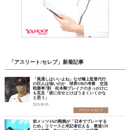
「アスリート/セレブ」新着記事
「風通しはいいよね」なぜ橋上監督代行
の巨人は強いのか 球界OBの考察 交流
戦勝率7割 松本剛ブレイクのきっかけに
も言及「彼に任せとけばうまくいくかな
と思う」
2026.06.09
アスリート/セレブ
前メッツ3Aの剛腕が「日本でプレーする
ため」リリースと米記者伝える 最速159