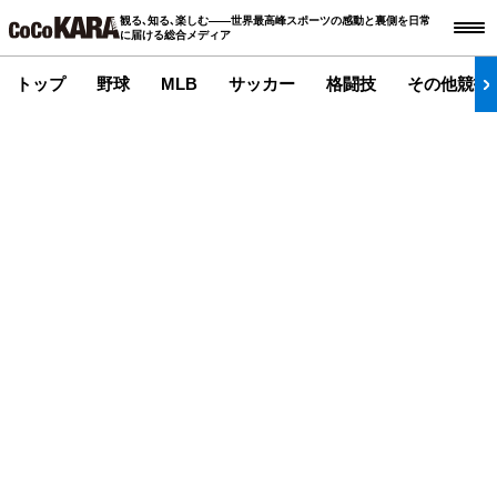
観る､知る､楽しむ――世界最高峰スポーツの感動と裏側を日常
に届ける総合メディア
トップ
野球
MLB
サッカー
格闘技
その他競技