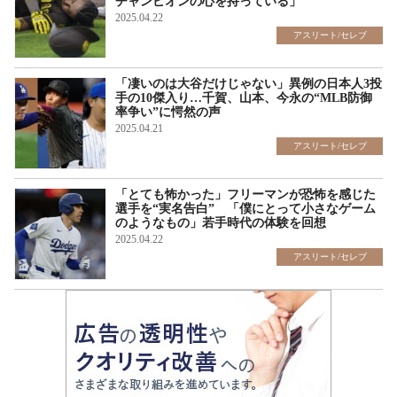
チャンピオンの心を持っている」
2025.04.22
アスリート/セレブ
「凄いのは大谷だけじゃない」異例の日本人3投
手の10傑入り…千賀、山本、今永の“MLB防御
率争い”に愕然の声
2025.04.21
アスリート/セレブ
「とても怖かった」フリーマンが恐怖を感じた
選手を“実名告白” 「僕にとって小さなゲーム
のようなもの」若手時代の体験を回想
2025.04.22
アスリート/セレブ