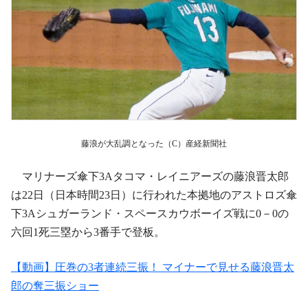
藤浪が大乱調となった（C）産経新聞社
マリナーズ傘下3Aタコマ・レイニアーズの藤浪晋太郎
は22日（日本時間23日）に行われた本拠地のアストロズ傘
下3Aシュガーランド・スペースカウボーイズ戦に0－0の
六回1死三塁から3番手で登板。
【動画】圧巻の3者連続三振！ マイナーで見せる藤浪晋太
郎の奪三振ショー