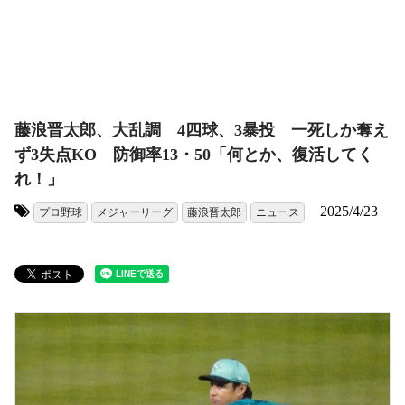
藤浪晋太郎、大乱調 4四球、3暴投 一死しか奪え
ず3失点KO 防御率13・50「何とか、復活してく
れ！」
2025/4/23
プロ野球
メジャーリーグ
藤浪晋太郎
ニュース
タグ: