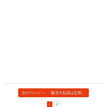
次のページ >> 「藤浪大乱調は定期」
1
2