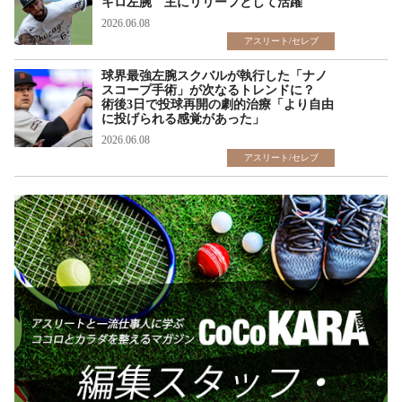
キロ左腕 主にリリーフとして活躍
2026.06.08
アスリート/セレブ
球界最強左腕スクバルが執行した「ナノ
スコープ手術」が次なるトレンドに？
術後3日で投球再開の劇的治療「より自由
に投げられる感覚があった」
2026.06.08
アスリート/セレブ