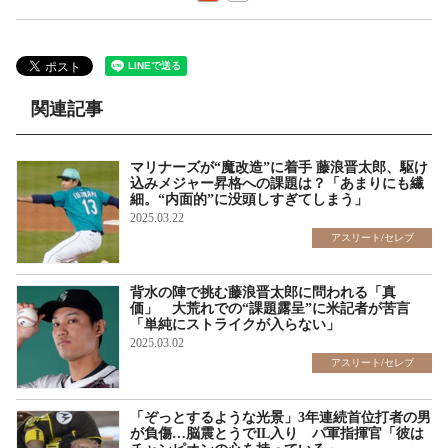
関連記事
マリナーズが“魔改造”に着手 藤浪晋太郎、駆け
込みメジャー昇格への課題は？「あまりにも繊
細。“内面的”に没頭しすぎてしまう」
2025.03.22
アスリート/セレブ
背水の陣で挑む藤浪晋太郎に問われる「真
価」 大荒れでの“課題露呈”に米記者が苦言
「単純にストライクが入らない」
2025.03.02
アスリート/セレブ
「ぞっとするような光景」3年連続首位打者の男
が負傷…脳震とうでIL入り パ軍指揮官「彼は