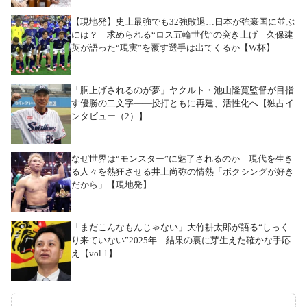
【現地発】史上最強でも32強敗退…日本が強豪国に並ぶ
には？ 求められる“ロス五輪世代”の突き上げ 久保建
英が語った“現実”を覆す選手は出てくるか【W杯】
「胴上げされるのが夢」ヤクルト・池山隆寛監督が目指
す優勝の二文字――投打ともに再建、活性化へ【独占イ
ンタビュー（2）】
なぜ世界は“モンスター”に魅了されるのか 現代を生き
る人々を熱狂させる井上尚弥の情熱「ボクシングが好き
だから」【現地発】
「まだこんなもんじゃない」大竹耕太郎が語る“しっく
り来ていない”2025年 結果の裏に芽生えた確かな手応
え【vol.1】