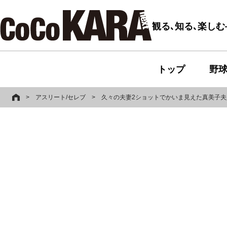
観る､知る､楽し
トップ
野
>
アスリート/セレブ
>
久々の夫妻2ショットでかいま見えた真美子