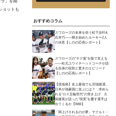
ガラ」を開
ショットも
おすすめコラム
スワローズの未来を担う松下歩叶&
石井巧――輝き始めたルーキー2人
の決意【しのの応燕レポート】
スワローズの“ヤク進”を陰で支える
――松元ユウイチヘッドコーチが語
る自身の役割と驚きのエピソード
【しのの応燕レポート】
【現地発】史上最強でも32強敗退…
日本が強豪国に並ぶには？ 求めら
れる“ロス五輪世代”の突き上げ 久
保建英が語った“現実”を覆す選手は
出てくるか【W杯】
「胴上げされるのが夢」ヤクルト・