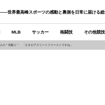
む――世界最高峰スポーツの感動と裏側を日常に届ける
球
MLB
サッカー
格闘技
その他競技
夫人の＂気配り＂ 「さすがアスリートファーストですね」