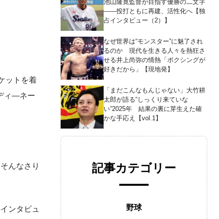
池山隆寛監督が目指す優勝の二文字
――投打ともに再建、活性化へ【独
占インタビュー（2）】
なぜ世界は“モンスター”に魅了され
るのか 現代を生きる人々を熱狂さ
せる井上尚弥の情熱「ボクシングが
好きだから」【現地発】
ケットを着
「まだこんなもんじゃない」大竹耕
ディ―ネー
太郎が語る“しっくり来ていな
い”2025年 結果の裏に芽生えた確
かな手応え【vol.1】
記事カテゴリー
もそんなさり
野球
のインタビュ