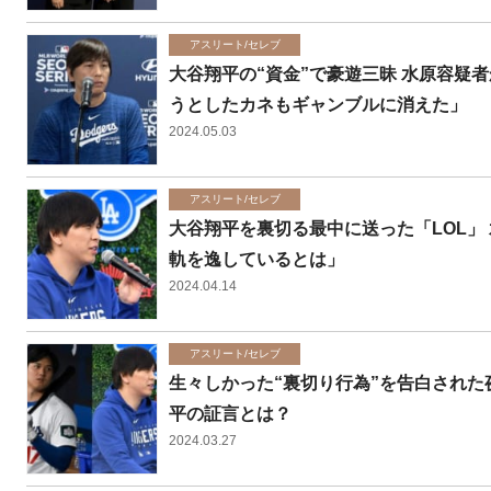
アスリート/セレブ
大谷翔平の“資金”で豪遊三昧 水原容疑
うとしたカネもギャンブルに消えた」
2024.05.03
アスリート/セレブ
大谷翔平を裏切る最中に送った「LOL」
軌を逸しているとは」
2024.04.14
アスリート/セレブ
生々しかった“裏切り行為”を告白された
平の証言とは？
2024.03.27