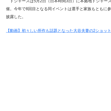
ドジャースは5月2日（日本時間3日）に本拠地ドジャー
催。今年で8回目となる同イベントは選手と家族もともに
披露した。
【動画】初々しい所作も話題となった大谷夫妻の2ショッ