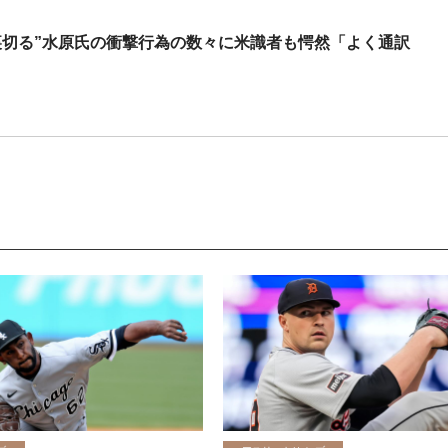
裏切る”水原氏の衝撃行為の数々に米識者も愕然「よく通訳