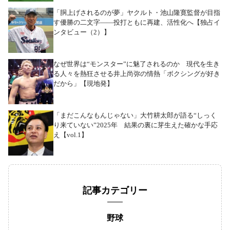
「胴上げされるのが夢」ヤクルト・池山隆寛監督が目指
す優勝の二文字――投打ともに再建、活性化へ【独占イ
ンタビュー（2）】
なぜ世界は“モンスター”に魅了されるのか 現代を生き
る人々を熱狂させる井上尚弥の情熱「ボクシングが好き
だから」【現地発】
「まだこんなもんじゃない」大竹耕太郎が語る“しっく
り来ていない”2025年 結果の裏に芽生えた確かな手応
え【vol.1】
記事カテゴリー
野球