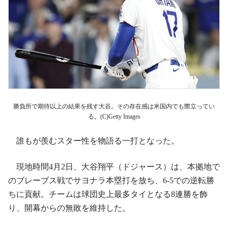
勝負所で期待以上の結果を残す大谷。その存在感は米国内でも際立ってい
る。(C)Getty Images
誰もが羨むスター性を物語る一打となった。
現地時間4月2日、大谷翔平（ドジャース）は、本拠地で
のブレーブス戦でサヨナラ本塁打を放ち、6-5での逆転勝
ちに貢献。チームは球団史上最多タイとなる8連勝を飾
り、開幕からの無敗を維持した。