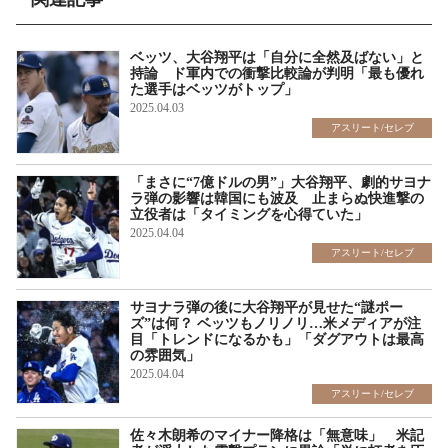
ベッツ、大谷翔平は「自分に全然及ばない」と
持論 ド軍内での衝撃比較論が判明「最も優れ
た選手はベッツがトップ」
2025.04.03
アスリート/セレブ
「まさに“7億ドルの男”」大谷翔平、劇的サヨナ
ラ弾の影響は韓国にも波及 止まらぬ快進撃の
立役者は「タイミングを心得ていた」
2025.04.04
アスリート/セレブ
サヨナラ弾の後に大谷翔平が見せた“謎ポー
ズ”は何？ ベッツもノリノリ…米メディアが注
目「トレンドになるかも」「ダグアウトは最高
の雰囲気」
2025.04.04
アスリート/セレブ
佐々木朗希のマイナー降格は「無意味」 米記