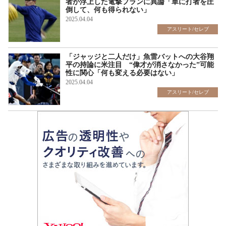
者が浮上した電撃プランに異論「単に打者を圧
倒して、何も得られない」
2025.04.04
アスリート/セレブ
「ジャッジと二人だけ」魚雷バットへの大谷翔
平の持論に米注目 “偉才が消さなかった”可能
性に関心「何も変える必要はない」
2025.04.04
アスリート/セレブ