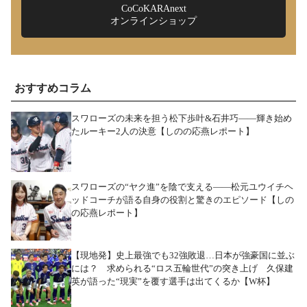
CoCoKARAnext
オンラインショップ
おすすめコラム
スワローズの未来を担う松下歩叶&石井巧――輝き始め
たルーキー2人の決意【しのの応燕レポート】
スワローズの“ヤク進”を陰で支える――松元ユウイチヘ
ッドコーチが語る自身の役割と驚きのエピソード【しの
の応燕レポート】
【現地発】史上最強でも32強敗退…日本が強豪国に並ぶ
には？ 求められる“ロス五輪世代”の突き上げ 久保建
英が語った“現実”を覆す選手は出てくるか【W杯】