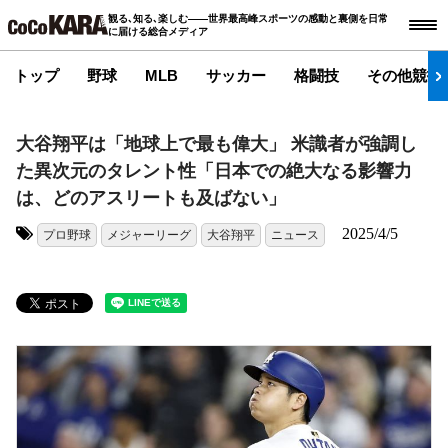
観る､知る､楽しむ――世界最高峰スポーツの感動と裏側を日常
に届ける総合メディア
トップ
野球
MLB
サッカー
格闘技
その他競技
大谷翔平は「地球上で最も偉大」 米識者が強調し
た異次元のタレント性「日本での絶大なる影響力
は、どのアスリートも及ばない」
2025/4/5
プロ野球
メジャーリーグ
大谷翔平
ニュース
タグ: