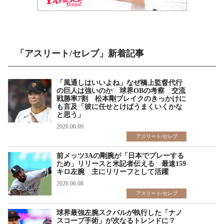
「アスリート/セレブ」新着記事
「風通しはいいよね」なぜ橋上監督代行
の巨人は強いのか 球界OBの考察 交流
戦勝率7割 松本剛ブレイクのきっかけに
も言及「彼に任せとけばうまくいくかな
と思う」
2026.06.09
アスリート/セレブ
前メッツ3Aの剛腕が「日本でプレーする
ため」リリースと米記者伝える 最速159
キロ左腕 主にリリーフとして活躍
2026.06.08
アスリート/セレブ
球界最強左腕スクバルが執行した「ナノ
スコープ手術」が次なるトレンドに？