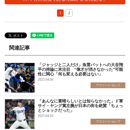
1
2
関連記事
「ジャッジと二人だけ」魚雷バットへの大谷翔
平の持論に米注目 “偉才が消さなかった”可能
性に関心「何も変える必要はない」
2025.04.04
アスリート/セレブ
「あんなに素晴らしいとは知らなかった」ド軍
サイ・ヤング賞左腕が日本の街を絶賛「ちょっ
とショックだった」
2025.04.02
アスリート/セレブ