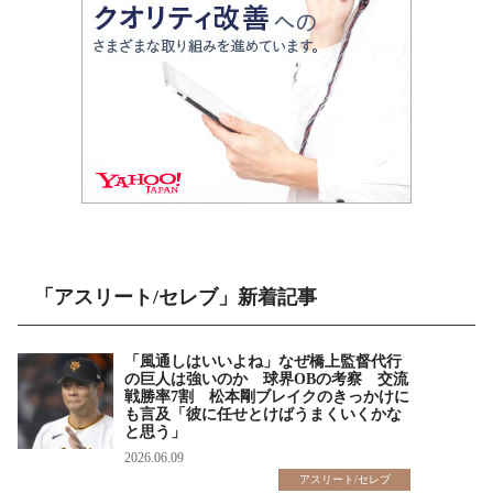
「アスリート/セレブ」新着記事
「風通しはいいよね」なぜ橋上監督代行
の巨人は強いのか 球界OBの考察 交流
戦勝率7割 松本剛ブレイクのきっかけに
も言及「彼に任せとけばうまくいくかな
と思う」
2026.06.09
アスリート/セレブ