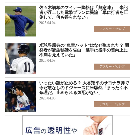
佐々木朗希のマイナー降格は「無意味」 米記
者が浮上した電撃プランに異論「単に打者を圧
倒して、何も得られない」
2025.04.04
アスリート/セレブ
米球界席巻の“魚雷バット”はなぜ生まれた？ 開
発者が誕生秘話を告白「選手は投手の質向上に
不満を覚えていた」
2025.04.03
アスリート/セレブ
いったい誰が止める？ 大谷翔平のサヨナラ弾で
今だ敵なしのドジャースに米騒然「まったく不
条理だ。止められる気配がない」
2025.04.03
アスリート/セレブ