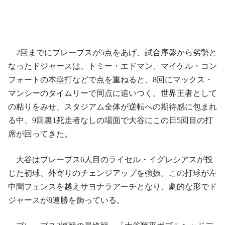
2回までにブレーブスが5点をあげ、試合序盤から劣勢と
なったドジャースは、トミー・エドマン、マイケル・コン
フォートの本塁打などで点を重ねると、8回にマックス・
マンシーのタイムリーで同点に追いつく。世界王者として
の粘りをみせ、スタジアム全体が逆転への期待感に包まれ
る中、9回裏1死走者なしの場面で大谷にこの日5回目の打
席が回ってきた。
大谷はブレーブス6人目のライセル・イグレシアスが投
じた初球、外寄りのチェンジアップを強振。この打球が左
中間フェンスを越えサヨナラアーチとなり、劇的な形でド
ジャースが8連勝を飾っている。