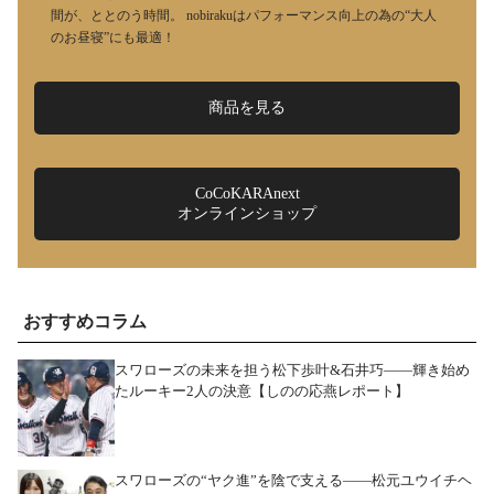
間が、ととのう時間。 nobirakuはパフォーマンス向上の為の“大人
のお昼寝”にも最適！
商品を見る
CoCoKARAnext
オンラインショップ
おすすめコラム
スワローズの未来を担う松下歩叶&石井巧――輝き始め
たルーキー2人の決意【しのの応燕レポート】
スワローズの“ヤク進”を陰で支える――松元ユウイチヘ