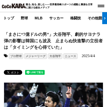
観る､知る､楽しむ――世界最高峰スポーツの感動と裏側を日常
に届ける総合メディア
トップ
野球
MLB
サッカー
格闘技
その他競技
「まさに“7億ドルの男”」大谷翔平、劇的サヨナラ
弾の影響は韓国にも波及 止まらぬ快進撃の立役者
は「タイミングを心得ていた」
2025/4/4
プロ野球
メジャーリーグ
大谷翔平
ニュース
タグ: