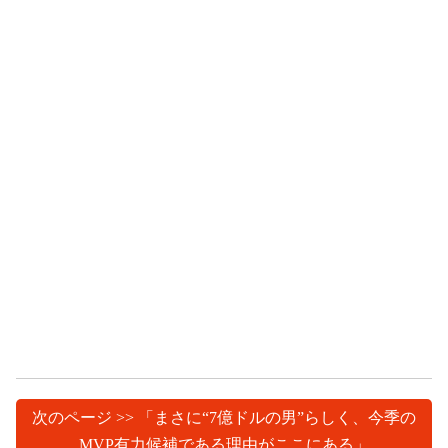
次のページ >> 「まさに“7億ドルの男”らしく、今季の
MVP有力候補である理由がここにある」