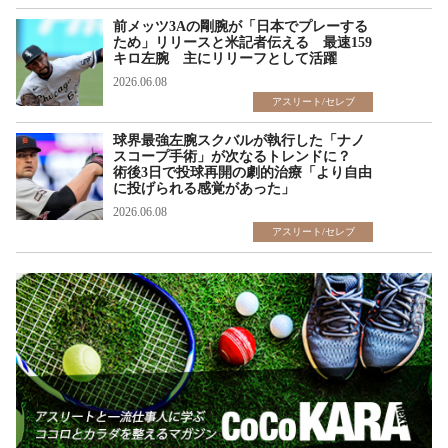
前メッツ3Aの剛腕が「日本でプレーする
ため」リリースと米記者伝える 最速159
キロ左腕 主にリリーフとして活躍
2026.06.08
アスリート/セレブ
球界最強左腕スクバルが執行した「ナノ
スコープ手術」が次なるトレンドに？
術後3日で投球再開の劇的治療「より自由
に投げられる感覚があった」
2026.06.08
アスリート/セレブ