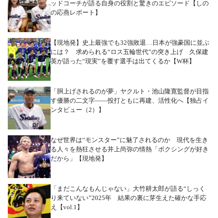
ッドコーチが語る自身の役割と驚きのエピソード【しの
の応燕レポート】
【現地発】史上最強でも32強敗退…日本が強豪国に並ぶ
には？ 求められる“ロス五輪世代”の突き上げ 久保建
英が語った“現実”を覆す選手は出てくるか【W杯】
「胴上げされるのが夢」ヤクルト・池山隆寛監督が目指
す優勝の二文字――投打ともに再建、活性化へ【独占イ
ンタビュー（2）】
なぜ世界は“モンスター”に魅了されるのか 現代を生き
る人々を熱狂させる井上尚弥の情熱「ボクシングが好き
だから」【現地発】
「まだこんなもんじゃない」大竹耕太郎が語る“しっく
り来ていない”2025年 結果の裏に芽生えた確かな手応
え【vol.1】