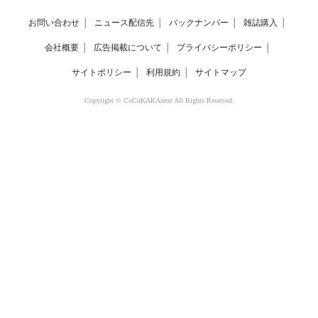
お問い合わせ
│
ニュース配信先
│
バックナンバー
│
雑誌購入
│
会社概要
│
広告掲載について
│
プライバシーポリシー
│
サイトポリシー
│
利用規約
│
サイトマップ
Copyright © CoCoKARAnext All Rights Reserved.