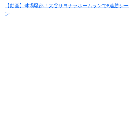
【動画】球場騒然！大谷サヨナラホームランで8連勝シー
ン