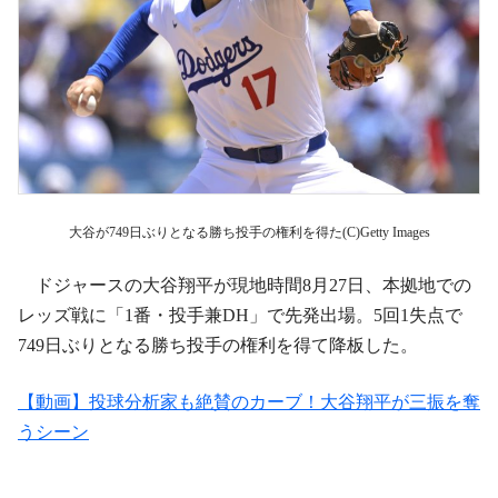
大谷が749日ぶりとなる勝ち投手の権利を得た(C)Getty Images
ドジャースの大谷翔平が現地時間8月27日、本拠地での
レッズ戦に「1番・投手兼DH」で先発出場。5回1失点で
749日ぶりとなる勝ち投手の権利を得て降板した。
【動画】投球分析家も絶賛のカーブ！大谷翔平が三振を奪
うシーン