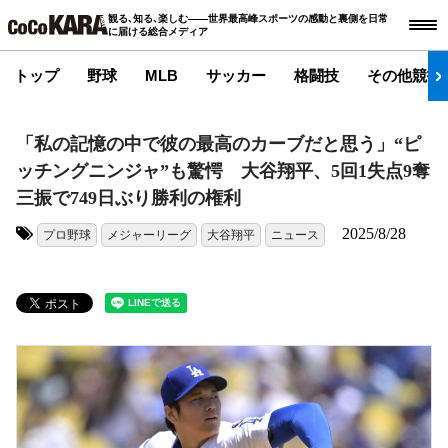
観る､知る､楽しむ――世界最高峰スポーツの感動と裏側を日常
に届ける総合メディア
トップ
野球
MLB
サッカー
格闘技
その他競技
「私の記憶の中で彼の最高のカーブだと思う」“ピ
ッチングニンジャ”も驚愕 大谷翔平、5回1失点9奪
三振で749日ぶり勝利の権利
2025/8/28
プロ野球
メジャーリーグ
大谷翔平
ニュース
タグ: