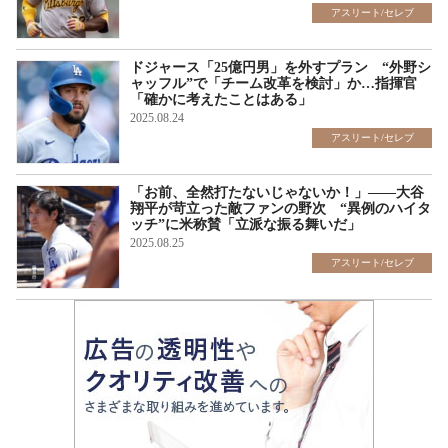
アスリート/セレブ
ドジャース「25億円男」を外すプラン “外野シ
ャッフル”で「チーム改革を検討」か…指揮官
「確かに考えたことはある」
2025.08.24
アスリート/セレブ
「お前、全然打たないじゃないか！」――大谷
翔平が苛立った敵ファンの野次 “異例のハイタ
ッチ”に米称賛「立派な振る舞いだ」
2025.08.25
アスリート/セレブ