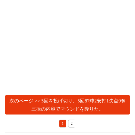
次のページ >> 5回を投げ切り、5回87球2安打1失点9奪
三振の内容でマウンドを降りた。
1
2