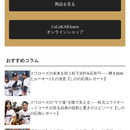
商品を見る
CoCoKARAnext
オンラインショップ
おすすめコラム
スワローズの未来を担う松下歩叶&石井巧――輝き始め
たルーキー2人の決意【しのの応燕レポート】
スワローズの“ヤク進”を陰で支える――松元ユウイチヘ
ッドコーチが語る自身の役割と驚きのエピソード【しの
の応燕レポート】