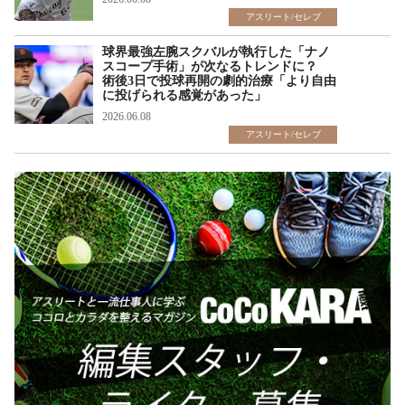
アスリート/セレブ
球界最強左腕スクバルが執行した「ナノ
スコープ手術」が次なるトレンドに？
術後3日で投球再開の劇的治療「より自由
に投げられる感覚があった」
2026.06.08
アスリート/セレブ