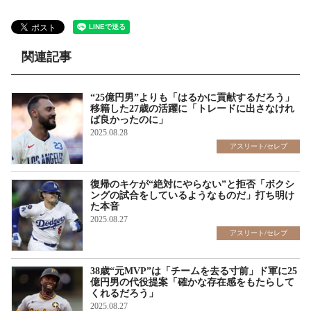
関連記事
“25億円男”よりも「はるかに貢献するだろう」
移籍した27歳の活躍に「トレードに出さなけれ
ば良かったのに」
2025.08.28
アスリート/セレブ
復帰のキケが“絶対にやらない”と拒否「ボクシ
ングの試合をしているようなものだ」打ち明け
た本音
2025.08.27
アスリート/セレブ
38歳“元MVP”は「チームを去る寸前」ド軍に25
億円男の代役提案「確かな存在感をもたらして
くれるだろう」
2025.08.27