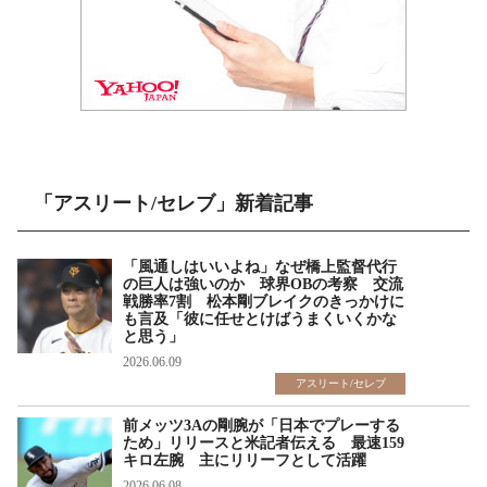
「アスリート/セレブ」新着記事
「風通しはいいよね」なぜ橋上監督代行
の巨人は強いのか 球界OBの考察 交流
戦勝率7割 松本剛ブレイクのきっかけに
も言及「彼に任せとけばうまくいくかな
と思う」
2026.06.09
アスリート/セレブ
前メッツ3Aの剛腕が「日本でプレーする
ため」リリースと米記者伝える 最速159
キロ左腕 主にリリーフとして活躍
2026.06.08