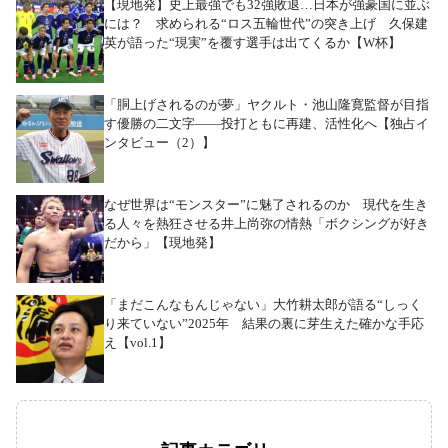
【現地発】史上最強でも32強敗退…日本が強豪国に並ぶ
には？ 求められる“ロス五輪世代”の突き上げ 久保建
英が語った“現実”を覆す選手は出てくるか【W杯】
「胴上げされるのが夢」ヤクルト・池山隆寛監督が目指
す優勝の二文字――投打ともに再建、活性化へ【独占イ
ンタビュー（2）】
なぜ世界は“モンスター”に魅了されるのか 現代を生き
る人々を熱狂させる井上尚弥の情熱「ボクシングが好き
だから」【現地発】
「まだこんなもんじゃない」大竹耕太郎が語る“しっく
り来ていない”2025年 結果の裏に芽生えた確かな手応
え【vol.1】