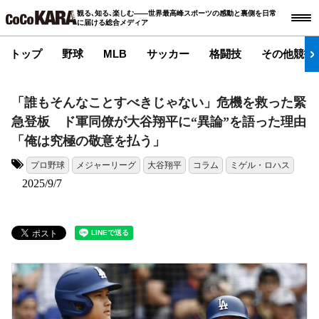
観る､知る､楽しむ――世界最高峰スポーツの感動と裏側を日常
に届ける総合メディア
トップ
野球
MLB
サッカー
格闘技
その他競技
「誰もそんなことすべきじゃない」危機を救った緊
急登板 ド軍同僚が大谷翔平に“異論”を語った理由
「俺は究極の敬意を払う」
プロ野球
メジャーリーグ
大谷翔平
コラム
ミゲル・ロハス
タグ:
2025/9/7