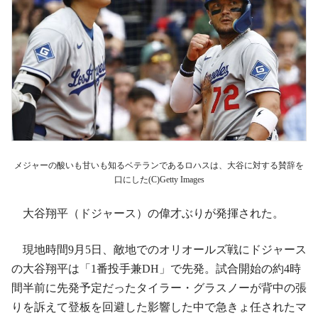
メジャーの酸いも甘いも知るベテランであるロハスは、大谷に対する賛辞を
口にした(C)Getty Images
大谷翔平（ドジャース）の偉才ぶりが発揮された。
現地時間9月5日、敵地でのオリオールズ戦にドジャース
の大谷翔平は「1番投手兼DH」で先発。試合開始の約4時
間半前に先発予定だったタイラー・グラスノーが背中の張
りを訴えて登板を回避した影響した中で急きょ任されたマ