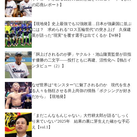
の応燕レポート】
【現地発】史上最強でも32強敗退…日本が強豪国に並ぶ
には？ 求められる“ロス五輪世代”の突き上げ 久保建
英が語った“現実”を覆す選手は出てくるか【W杯】
「胴上げされるのが夢」ヤクルト・池山隆寛監督が目指
す優勝の二文字――投打ともに再建、活性化へ【独占イ
ンタビュー（2）】
なぜ世界は“モンスター”に魅了されるのか 現代を生き
る人々を熱狂させる井上尚弥の情熱「ボクシングが好き
だから」【現地発】
「まだこんなもんじゃない」大竹耕太郎が語る“しっく
り来ていない”2025年 結果の裏に芽生えた確かな手応
え【vol.1】