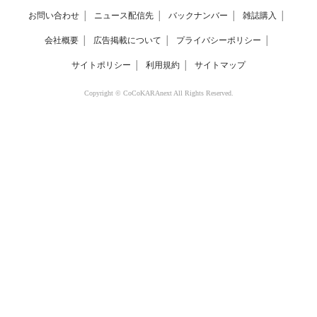
お問い合わせ
│
ニュース配信先
│
バックナンバー
│
雑誌購入
│
会社概要
│
広告掲載について
│
プライバシーポリシー
│
サイトポリシー
│
利用規約
│
サイトマップ
Copyright © CoCoKARAnext All Rights Reserved.