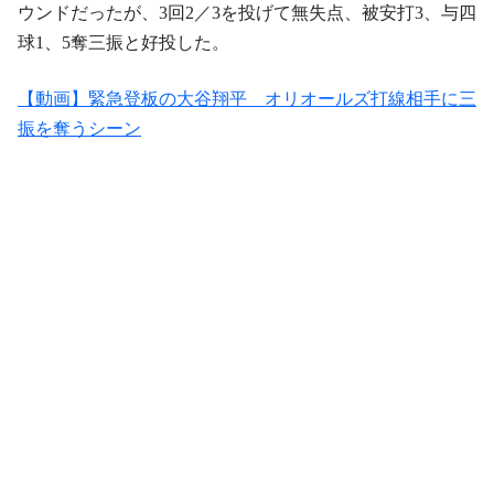
ウンドだったが、3回2／3を投げて無失点、被安打3、与四
球1、5奪三振と好投した。
【動画】緊急登板の大谷翔平 オリオールズ打線相手に三
振を奪うシーン