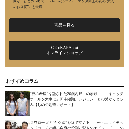
間が、ととのう時間。 nobirakuはパフォーマンス向上の為の“大人
のお昼寝”にも最適！
商品を見る
CoCoKARAnext
オンラインショップ
おすすめコラム
“燕の希望”を託された20歳内野手の素顔――「キャッチ
ボールを大事に」田中陽翔、レジェンドとの繋がりと歩
み【しのの応燕レポート】
スワローズの“ヤク進”を陰で支える――松元ユウイチヘ
ッドコーチが語る自身の役割と驚きのエピソード【しの