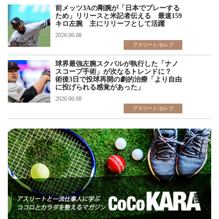
前メッツ3Aの剛腕が「日本でプレーする
ため」リリースと米記者伝える 最速159
キロ左腕 主にリリーフとして活躍
2026.06.08
アスリート/セレブ
球界最強左腕スクバルが執行した「ナノ
スコープ手術」が次なるトレンドに？
術後3日で投球再開の劇的治療「より自由
に投げられる感覚があった」
2026.06.08
アスリート/セレブ