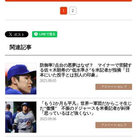
1
2
関連記事
防御率7点台の悪夢はなぜ？ マイナーで苦闘す
る佐々木朗希の“低水準さ”を米記者が指摘「日
本にいた投手とは別人の印象」
2025.09.05
アスリート/セレブ
「もう2か月も平凡」世界一軍団だからこそ生じ
た“傲慢” 不振のドジャースを米番記者が糾弾
「思っているほど強くない」
2025.09.06
アスリート/セレブ