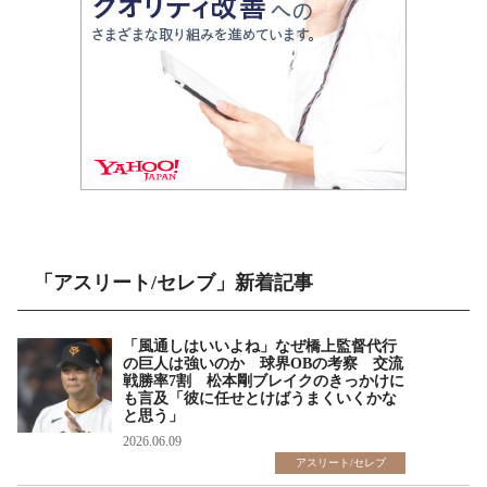
「アスリート/セレブ」新着記事
「風通しはいいよね」なぜ橋上監督代行
の巨人は強いのか 球界OBの考察 交流
戦勝率7割 松本剛ブレイクのきっかけに
も言及「彼に任せとけばうまくいくかな
と思う」
2026.06.09
アスリート/セレブ