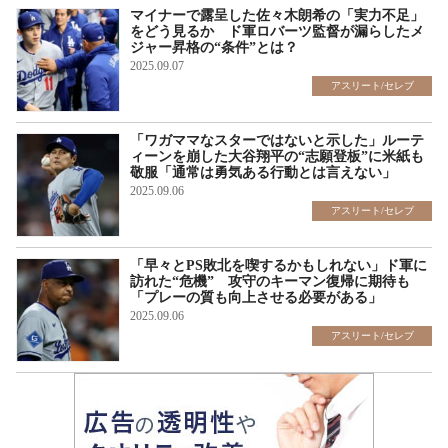
マイナーで露呈した佐々木朗希の「実力不足」
をどう見るか ド軍ロバーツ監督が漏らしたメ
ジャー昇格の“条件”とは？
2025.09.07
アスリート/セレブ
「ワガママなスターではないと示した」ルーテ
ィーンを崩した大谷翔平の“志願登板”に米紙も
敬服「通常は勇気ある行動とは言えない」
2025.09.06
アスリート/セレブ
「早々とPS敗北を喫するかもしれない」ド軍に
訪れた“危機” 攻守のキーマン復帰に期待も
「プレーの質も向上させる必要がある」
2025.09.06
アスリート/セレブ