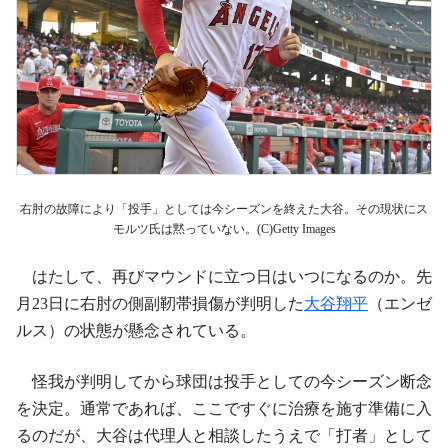
右肘の故障により「投手」としては今シーズンを終えた大谷。その現状にス
モルツ氏は黙っていない。(C)Getty Images
はたして、再びマウンドに立つ日はいつになるのか。先
月23日に右肘の側副靭帯損傷が判明した
大谷翔平
（エンゼ
ルス）の状態が懸念されている。
怪我が判明してから球団は投手としての今シーズン断念
を決定。通常であれば、ここですぐに治療を施す準備に入
るのだが、大谷は代理人と相談したうえで「打者」として