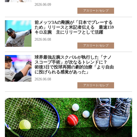
2026.06.09
アスリート/セレブ
前メッツ3Aの剛腕が「日本でプレーする
ため」リリースと米記者伝える 最速159
キロ左腕 主にリリーフとして活躍
2026.06.08
アスリート/セレブ
球界最強左腕スクバルが執行した「ナノ
スコープ手術」が次なるトレンドに？
術後3日で投球再開の劇的治療「より自由
に投げられる感覚があった」
2026.06.08
アスリート/セレブ