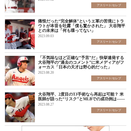
アスリート/セレブ
痛恨だった“完全解体”というエ軍の苦境にトラ
ウトが本音を吐露「僕も驚かされた」 大谷翔平
との未来は「何も喋ってない」
2023.09.03
アスリート/セレブ
「不気味なほど正確な”予言”だ」快挙連発する
大谷翔平の”過去のコメント”に米メディアがフ
ォーカス「日本の天才は野心的だった」
2023.08.20
アスリート/セレブ
大谷翔平、2度目のTJ手術なら再起は可能？ 米
医師が語った“リスク”とMLBでの成功例は――
2023.08.27
アスリート/セレブ