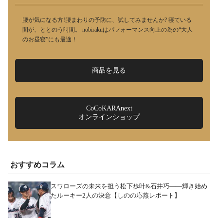
腰が気になる方!腰まわりの予防に、試してみませんか? 寝ている
間が、ととのう時間。 nobirakuはパフォーマンス向上の為の“大人
のお昼寝”にも最適！
商品を見る
CoCoKARAnext
オンラインショップ
おすすめコラム
スワローズの未来を担う松下歩叶&石井巧――輝き始め
たルーキー2人の決意【しのの応燕レポート】