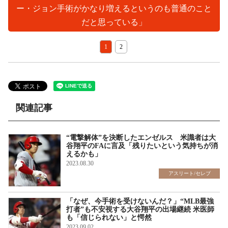
ー・ジョン手術がかなり増えるというのも普通のこと
だと思っている」
1
2
関連記事
“電撃解体”を決断したエンゼルス 米識者は大
谷翔平のFAに言及「残りたいという気持ちが消
えるかも」
2023.08.30
アスリート/セレブ
「なぜ、今手術を受けないんだ？」“MLB最強
打者”も不安視する大谷翔平の出場継続 米医師
も「信じられない」と愕然
2023.09.02