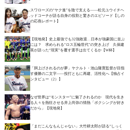
スワローズの“ヤク進”を陰で支える――松元ユウイチヘ
ッドコーチが語る自身の役割と驚きのエピソード【しの
の応燕レポート】
【現地発】史上最強でも32強敗退…日本が強豪国に並ぶ
には？ 求められる“ロス五輪世代”の突き上げ 久保建
英が語った“現実”を覆す選手は出てくるか【W杯】
「胴上げされるのが夢」ヤクルト・池山隆寛監督が目指
す優勝の二文字――投打ともに再建、活性化へ【独占イ
ンタビュー（2）】
なぜ世界は“モンスター”に魅了されるのか 現代を生き
る人々を熱狂させる井上尚弥の情熱「ボクシングが好き
だから」【現地発】
「まだこんなもんじゃない」大竹耕太郎が語る“しっく