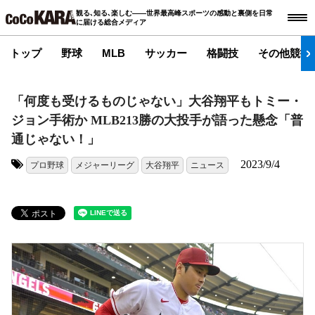
観る､知る､楽しむ――世界最高峰スポーツの感動と裏側を日常
に届ける総合メディア
トップ
野球
MLB
サッカー
格闘技
その他競技
「何度も受けるものじゃない」大谷翔平もトミー・
ジョン手術か MLB213勝の大投手が語った懸念「普
通じゃない！」
2023/9/4
プロ野球
メジャーリーグ
大谷翔平
ニュース
タグ: