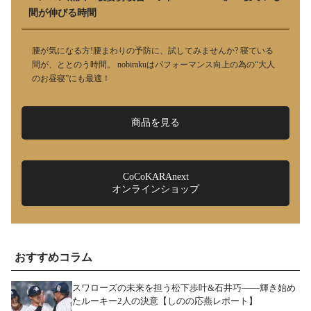
間が伸びる時間
腰が気になる方!腰まわりの予防に、試してみませんか? 寝ている
間が、ととのう時間。 nobirakuはパフォーマンス向上の為の“大人
のお昼寝”にも最適！
商品を見る
CoCoKARAnext
オンラインショップ
おすすめコラム
スワローズの未来を担う松下歩叶&石井巧――輝き始め
たルーキー2人の決意【しのの応燕レポート】