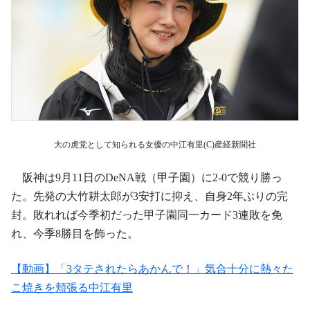
大の虎党として知られる女優の中江有里(C)産経新聞社
阪神は9月11日のDeNA戦（甲子園）に2-0で競り勝っ
た。先発の大竹耕太郎が3安打に抑え、自身2年ぶりの完
封。敗れれば今季初だった甲子園同一カード3連敗を免
れ、今季8勝目を飾った。
【動画】「3タテされたらあかんで！」気合十分に熱々た
こ焼きを頬張る中江有里