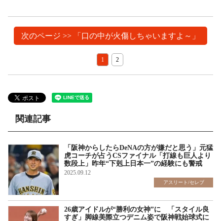
次のページ >> 「口の中が火傷しちゃいますよ～」
1
2
関連記事
「阪神からしたらDeNAの方が嫌だと思う」元猛
虎コーチが占うCSファイナル「打線も巨人より
数段上」昨年“下剋上日本一”の経験にも警戒
2025.09.12
アスリート/セレブ
26歳アイドルが“勝利の女神”に 「スタイル良
すぎ」脚線美際立つデニム姿で阪神戦始球式に