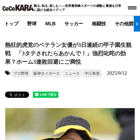
観る､知る､楽しむ――世界最高峰スポーツの感動と裏側を日常
に届ける総合メディア
トップ
野球
MLB
サッカー
格闘技
その他競技
熱狂的虎党のベテラン女優が3日連続の甲子園生観
戦 「3タテされたらあかんで！」強烈叱咤の効
果？ホーム3連敗回避にご満悦
2025/9/12
プロ野球
阪神タイガース
ニュース
中江有里
タグ: