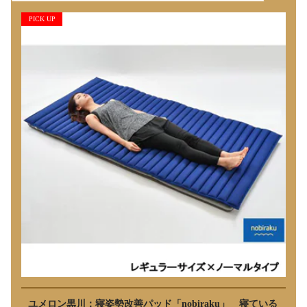
PICK UP
ユメロン黒川：寝姿勢改善パッド「nobiraku」 寝ている