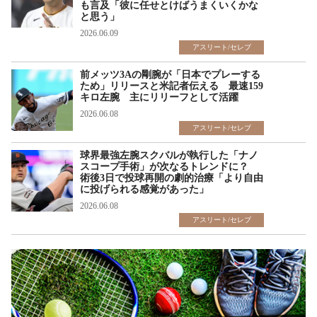
も言及「彼に任せとけばうまくいくかな
と思う」
2026.06.09
アスリート/セレブ
前メッツ3Aの剛腕が「日本でプレーする
ため」リリースと米記者伝える 最速159
キロ左腕 主にリリーフとして活躍
2026.06.08
アスリート/セレブ
球界最強左腕スクバルが執行した「ナノ
スコープ手術」が次なるトレンドに？
術後3日で投球再開の劇的治療「より自由
に投げられる感覚があった」
2026.06.08
アスリート/セレブ