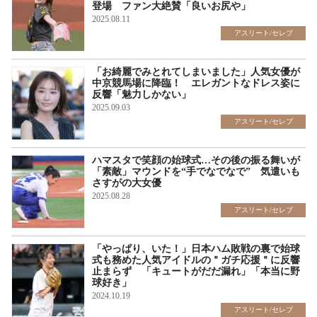
登場 ファン大絶賛「良いお尻や」
2025.08.11
アスリート/セレブ
「お綺麗でみとれてしまいました」人気女優が
中京競馬場に降臨！ エレガントなドレス姿に
反響「魅力しかない」
2025.09.03
アスリート/セレブ
ハマスタで笑顔の始球式…その後の振る舞いが
「素敵」マウンドを“手でなでなで” 気遣いも
さすがの大女優
2025.08.28
アスリート/セレブ
「やっぱり、いた！」日本ハム敗戦の裏で始球
式も務めた人気アイドルの＂ガチ応援＂に反響
止まらず 「キュートがだだ漏れ」「本当に野
球好き」
2024.10.19
アスリート/セレブ