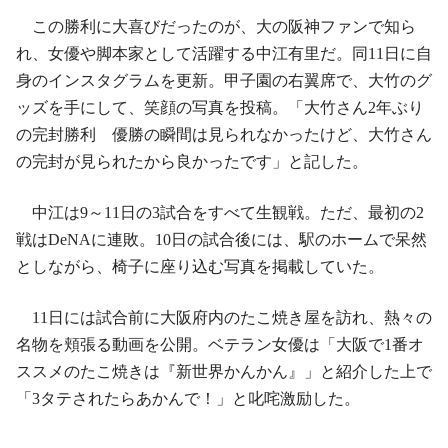
この勝利に大喜びだったのが、大の阪神ファンで知ら
れ、女優や脚本家として活躍する中江有里だ。同11日に自
身のインスタグラムを更新。甲子園の右翼席で、大竹のグ
ッズを手にして、笑顔の写真を投稿。「大竹さん2年ぶり
の完封勝利 優勝の瞬間は見られなかったけど、大竹さん
の完封が見られたから良かったです」と記した。
中江は9～11日の3試合をすべて生観戦。ただ、最初の2
戦はDeNAに連敗。10日の試合後には、駅のホームで呆然
としながら、椅子に座り込む写真を掲載していた。
11日には試合前に大阪府内のたこ焼き屋を訪れ、熱々の
名物を頬張る動画を公開。ベテラン女優は「大阪で1番オ
ススメのたこ焼きは『新世界かんかん』」と紹介した上で
「3タテされたらあかんで！」と叱咤激励した。