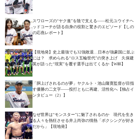
スワローズの“ヤク進”を陰で支える――松元ユウイチヘ
ッドコーチが語る自身の役割と驚きのエピソード【しの
の応燕レポート】
【現地発】史上最強でも32強敗退…日本が強豪国に並ぶ
には？ 求められる“ロス五輪世代”の突き上げ 久保建
英が語った“現実”を覆す選手は出てくるか【W杯】
「胴上げされるのが夢」ヤクルト・池山隆寛監督が目指
す優勝の二文字――投打ともに再建、活性化へ【独占イ
ンタビュー（2）】
なぜ世界は“モンスター”に魅了されるのか 現代を生き
る人々を熱狂させる井上尚弥の情熱「ボクシングが好き
だから」【現地発】