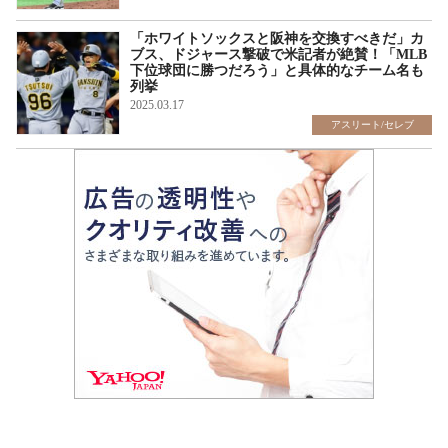
「ホワイトソックスと阪神を交換すべきだ」カ
ブス、ドジャース撃破で米記者が絶賛！「MLB
下位球団に勝つだろう」と具体的なチーム名も
列挙
2025.03.17
アスリート/セレブ