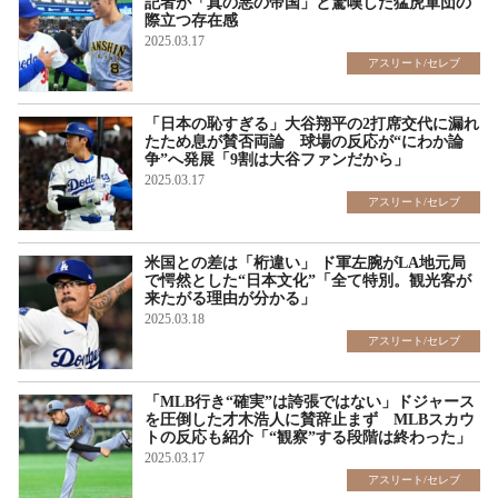
記者が「真の悪の帝国」と驚嘆した猛虎軍団の
際立つ存在感
2025.03.17
アスリート/セレブ
「日本の恥すぎる」大谷翔平の2打席交代に漏れ
たため息が賛否両論 球場の反応が“にわか論
争”へ発展「9割は大谷ファンだから」
2025.03.17
アスリート/セレブ
米国との差は「桁違い」 ド軍左腕がLA地元局
で愕然とした“日本文化”「全て特別。観光客が
来たがる理由が分かる」
2025.03.18
アスリート/セレブ
「MLB行き“確実”は誇張ではない」ドジャース
を圧倒した才木浩人に賛辞止まず MLBスカウ
トの反応も紹介「“観察”する段階は終わった」
2025.03.17
アスリート/セレブ