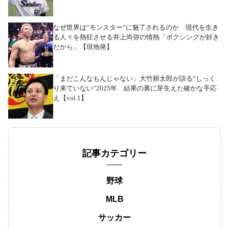
なぜ世界は“モンスター”に魅了されるのか 現代を生き
る人々を熱狂させる井上尚弥の情熱「ボクシングが好き
だから」【現地発】
「まだこんなもんじゃない」大竹耕太郎が語る“しっく
り来ていない”2025年 結果の裏に芽生えた確かな手応
え【vol.1】
記事カテゴリー
野球
MLB
サッカー