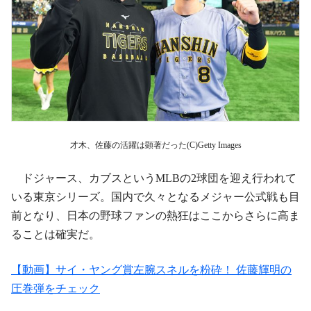
才木、佐藤の活躍は顕著だった(C)Getty Images
ドジャース、カブスというMLBの2球団を迎え行われて
いる東京シリーズ。国内で久々となるメジャー公式戦も目
前となり、日本の野球ファンの熱狂はここからさらに高ま
ることは確実だ。
【動画】サイ・ヤング賞左腕スネルを粉砕！ 佐藤輝明の
圧巻弾をチェック