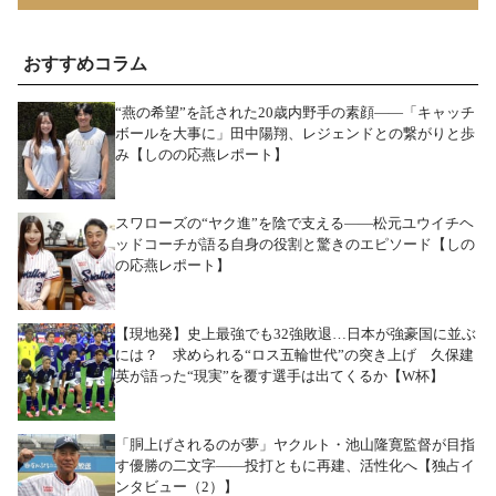
おすすめコラム
“燕の希望”を託された20歳内野手の素顔――「キャッチ
ボールを大事に」田中陽翔、レジェンドとの繋がりと歩
み【しのの応燕レポート】
スワローズの“ヤク進”を陰で支える――松元ユウイチヘ
ッドコーチが語る自身の役割と驚きのエピソード【しの
の応燕レポート】
【現地発】史上最強でも32強敗退…日本が強豪国に並ぶ
には？ 求められる“ロス五輪世代”の突き上げ 久保建
英が語った“現実”を覆す選手は出てくるか【W杯】
「胴上げされるのが夢」ヤクルト・池山隆寛監督が目指
す優勝の二文字――投打ともに再建、活性化へ【独占イ
ンタビュー（2）】