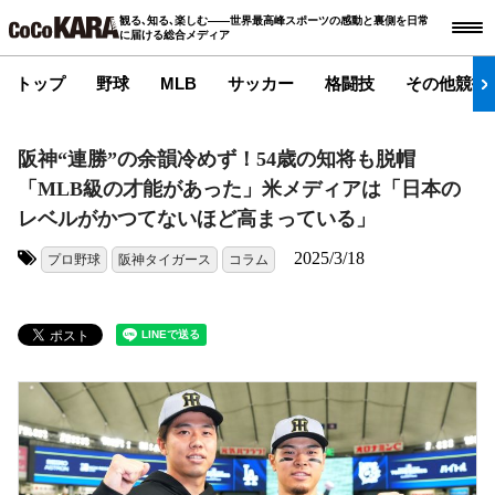
観る､知る､楽しむ――世界最高峰スポーツの感動と裏側を日常
に届ける総合メディア
トップ
野球
MLB
サッカー
格闘技
その他競技
阪神“連勝”の余韻冷めず！54歳の知将も脱帽
「MLB級の才能があった」米メディアは「日本の
レベルがかつてないほど高まっている」
2025/3/18
プロ野球
阪神タイガース
コラム
タグ: