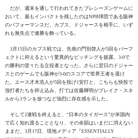
だが、週末を通して行われてきたプレシーズンゲームに
おいて、最もインパクトを残したのはNPB球団である阪神
のパフォーマンスだ。カブス、ドジャースを相手に、いず
れも無失点で連勝を飾っている。
3月15日のカブス戦では、先発の門別啓人が5回をパーフ
ェクトに抑えるという驚異的なピッチングを披露。3-0で
の勝利の堂々たる立役者となった。さらに翌日のドジャー
スとのゲームでも阪神が3-0のスコアで世界王者を退け
た。エース才木浩人が5回を投げ1安打と、こちらも快投で
強打者たちを抑え込み、打では佐藤輝明がブレイク・スネ
ルから3ランを放つなど強烈に存在感を示した。
そして2連戦を終えると、“日本のタイガース”が米国内
で広く知れ渡ることとなり、その余韻はいまだに消えない
ままだ。3月17日、現地メディア『ESSENTIALLY