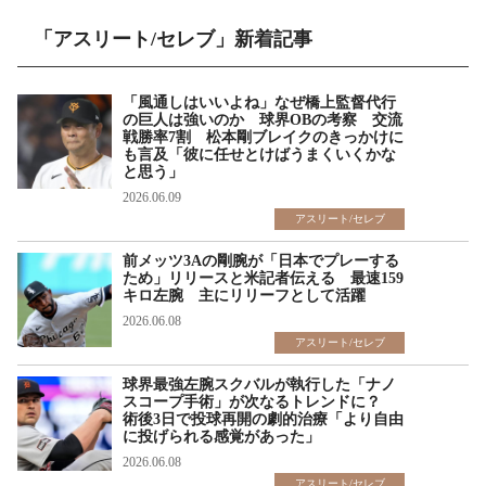
「アスリート/セレブ」新着記事
「風通しはいいよね」なぜ橋上監督代行
の巨人は強いのか 球界OBの考察 交流
戦勝率7割 松本剛ブレイクのきっかけに
も言及「彼に任せとけばうまくいくかな
と思う」
2026.06.09
アスリート/セレブ
前メッツ3Aの剛腕が「日本でプレーする
ため」リリースと米記者伝える 最速159
キロ左腕 主にリリーフとして活躍
2026.06.08
アスリート/セレブ
球界最強左腕スクバルが執行した「ナノ
スコープ手術」が次なるトレンドに？
術後3日で投球再開の劇的治療「より自由
に投げられる感覚があった」
2026.06.08
アスリート/セレブ