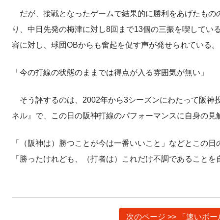
だが、接戦となったゲームで結果的に勝利をあげたものの
り、中日先発の梅津に対し8回まで13個の三振を喫してい
容に対し、球団OBからも奮起を促す声が発せられている。
「今の打線の状態のままでは得点が入る雰囲気が無い」
そう評するのは、2002年から3シーズンにわたって阪神投
ネル』で、この日の阪神打線のパフォーマンスに自身の見
「（阪神は）勝つことが今は一番いいこと」などとこの日
「勝ったけれども、（打者は）これだけ不調であることを
次のページ >> 「速い