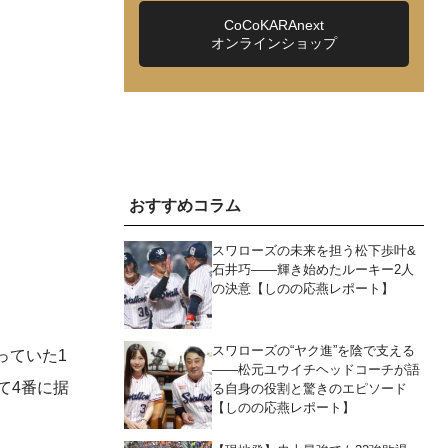
CoCoKARAnext
オンラインショップ
おすすめコラム
スワローズの未来を担う松下歩叶&
石井巧――輝き始めたルーキー2人
の決意【しのの応燕レポート】
スワローズの“ヤク進”を陰で支える
っていた1
――松元ユウイチヘッドコーチが語
て4番に据
る自身の役割と驚きのエピソード
【しのの応燕レポート】