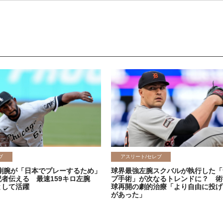
ブ
アスリート/セレブ
剛腕が「日本でプレーするため」
球界最強左腕スクバルが執行した「
記者伝える 最速159キロ左腕
プ手術」が次なるトレンドに？ 術
として活躍
球再開の劇的治療「より自由に投げ
があった」
2026.06.08