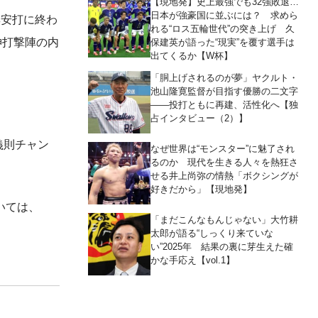
【現地発】史上最強でも32強敗退…
日本が強豪国に並ぶには？ 求めら
無安打に終わ
れる“ロス五輪世代”の突き上げ 久
神打撃陣の内
保建英が語った“現実”を覆す選手は
出てくるか【W杯】
「胴上げされるのが夢」ヤクルト・
池山隆寛監督が目指す優勝の二文字
――投打ともに再建、活性化へ【独
占インタビュー（2）】
義則チャン
なぜ世界は“モンスター”に魅了され
るのか 現代を生きる人々を熱狂さ
せる井上尚弥の情熱「ボクシングが
好きだから」【現地発】
いては、
「まだこんなもんじゃない」大竹耕
太郎が語る“しっくり来ていな
い”2025年 結果の裏に芽生えた確
かな手応え【vol.1】