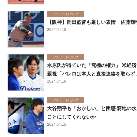
アスリート/セレブ
【阪神】岡田監督も厳しい表情 佐藤輝
2024.04.10
アスリート/セレブ
水原氏が得ていた「究極の権力」 米経済
題視「バレロは本人と直接連絡を取らず
2024.04.16
アスリート/セレブ
大谷翔平も「おかしい」と困惑 窮地の水
ことにしてくれないか」
2024.04.15