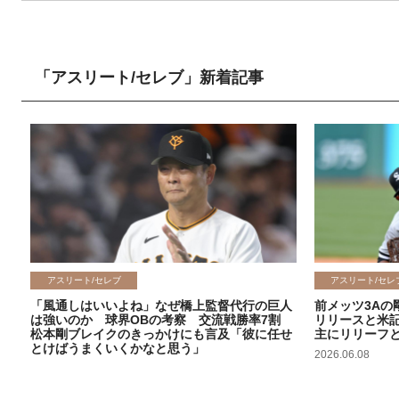
「アスリート/セレブ」新着記事
アスリート/セレブ
アスリート/セレ
「風通しはいいよね」なぜ橋上監督代行の巨人
前メッツ3Aの
は強いのか 球界OBの考察 交流戦勝率7割
リリースと米
松本剛ブレイクのきっかけにも言及「彼に任せ
主にリリーフ
とけばうまくいくかなと思う」
2026.06.08
2026.06.09