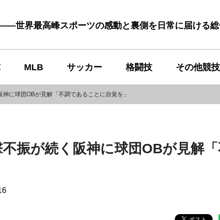
む――世界最高峰スポーツの感動と裏側を日常に届ける
球
MLB
サッカー
格闘技
その他競技
阪神に球団OBが見解「不調であることに自覚を」
撃不振が続く阪神に球団OBが見解「
16