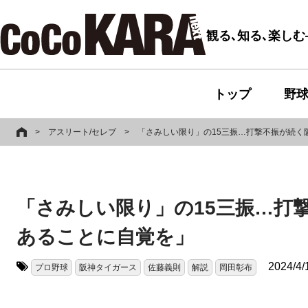
観る､知る､楽し
トップ
野
>
アスリート/セレブ
>
「さみしい限り」の15三振…打撃不振が続く
「さみしい限り」の15三振…打
あることに自覚を」
2024/4/
プロ野球
阪神タイガース
佐藤義則
解説
岡田彰布
タグ: