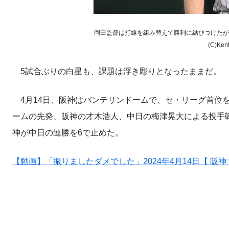
岡田監督は打線を組み替えて勝利に結びつけたが
(C)Ke
5試合ぶりの白星も、課題は浮き彫りとなったままだ。
4月14日、阪神はバンテリンドームで、セ・リーグ首位を
ームの先発、阪神の才木浩人、中日の梅津晃大による投手戦
神が中日の連勝を6で止めた。
【動画】「振りましたダメでした」2024年4月14日【 阪神 v