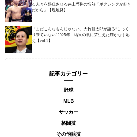
る人々を熱狂させる井上尚弥の情熱「ボクシングが好き
だから」【現地発】
「まだこんなもんじゃない」大竹耕太郎が語る“しっく
り来ていない”2025年 結果の裏に芽生えた確かな手応
え【vol.1】
記事カテゴリー
野球
MLB
サッカー
格闘技
その他競技