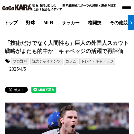
観る､知る､楽しむ――世界最高峰スポーツの感動と裏側を日常
に届ける総合メディア
トップ
野球
MLB
サッカー
格闘技
その他競技
「技術だけでなく人間性も」巨人の外国人スカウト
戦略がまたも的中か キャベッジの活躍で再評価
プロ野球
読売ジャイアンツ
コラム
トレイ・キャベッジ
タグ:
2025/4/5