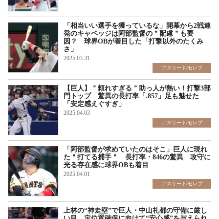
「相当いい選手を獲っているな」開幕から2戦連
発のキャベッジは阿部監督の＂配慮＂も要
因？ 球界OBが着目した「打撃以外のたくみ
さ」
2025.03.31
アスリート/セレブ
【巨人】＂頼れすぎる＂助っ人が熱い！打撃3部
門トップ 驚異の長打率「.857」足も魅せた
「安定感えぐすぎ」
2025.04.03
アスリート/セレブ
「阿部監督が求めていたのはそこ」巨人に現れ
た＂打てる捕手＂ 長打率・846の驚異 攻守に
光る存在感に球界OBも着目
2025.04.01
アスリート/セレブ
上林の“神走塁”で巨人・中山礼都の守備に厳し
い目 定位置確保に向けて“安心感”を与えられ