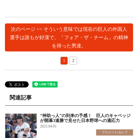
次のページ >> そういう意味では現在の巨人の外国人
選手は誰もが好漢で、「フォア・ザ・チーム」の精神
を持った男達。
1
2
関連記事
“神助っ人”の到来の予感！ 巨人のキャベッジ
が開幕3連勝で見せた日本野球への適応力
2025.04.01
アスリート/セレブ