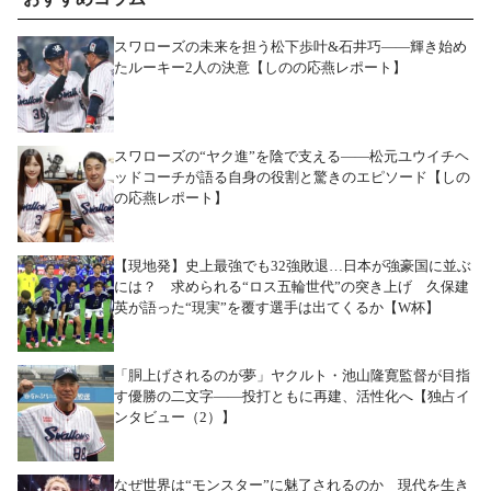
スワローズの未来を担う松下歩叶&石井巧――輝き始め
たルーキー2人の決意【しのの応燕レポート】
スワローズの“ヤク進”を陰で支える――松元ユウイチヘ
ッドコーチが語る自身の役割と驚きのエピソード【しの
の応燕レポート】
【現地発】史上最強でも32強敗退…日本が強豪国に並ぶ
には？ 求められる“ロス五輪世代”の突き上げ 久保建
英が語った“現実”を覆す選手は出てくるか【W杯】
「胴上げされるのが夢」ヤクルト・池山隆寛監督が目指
す優勝の二文字――投打ともに再建、活性化へ【独占イ
ンタビュー（2）】
なぜ世界は“モンスター”に魅了されるのか 現代を生き