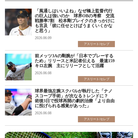
「風通しはいいよね」なぜ橋上監督代行
の巨人は強いのか 球界OBの考察 交流
戦勝率7割 松本剛ブレイクのきっかけに
も言及「彼に任せとけばうまくいくかな
と思う」
2026.06.09
アスリート/セレブ
前メッツ3Aの剛腕が「日本でプレーする
ため」リリースと米記者伝える 最速159
キロ左腕 主にリリーフとして活躍
2026.06.08
アスリート/セレブ
球界最強左腕スクバルが執行した「ナノ
スコープ手術」が次なるトレンドに？
術後3日で投球再開の劇的治療「より自由
に投げられる感覚があった」
2026.06.08
アスリート/セレブ