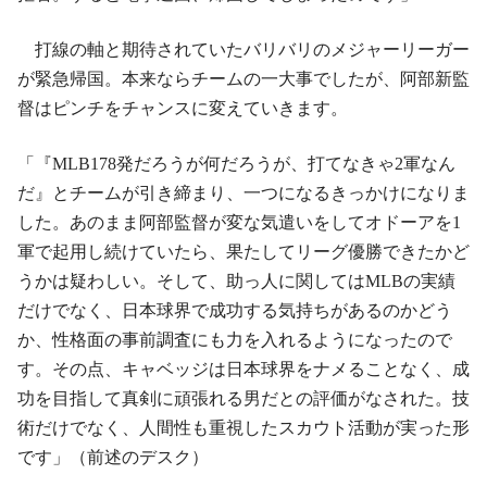
打線の軸と期待されていたバリバリのメジャーリーガー
が緊急帰国。本来ならチームの一大事でしたが、阿部新監
督はピンチをチャンスに変えていきます。
「『MLB178発だろうが何だろうが、打てなきゃ2軍なん
だ』とチームが引き締まり、一つになるきっかけになりま
した。あのまま阿部監督が変な気遣いをしてオドーアを1
軍で起用し続けていたら、果たしてリーグ優勝できたかど
うかは疑わしい。そして、助っ人に関してはMLBの実績
だけでなく、日本球界で成功する気持ちがあるのかどう
か、性格面の事前調査にも力を入れるようになったので
す。その点、キャベッジは日本球界をナメることなく、成
功を目指して真剣に頑張れる男だとの評価がなされた。技
術だけでなく、人間性も重視したスカウト活動が実った形
です」（前述のデスク）