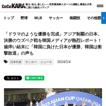
観る､知る､楽しむ――世界最高峰スポーツの感動と裏側を日常
に届ける総合メディア
トップ
野球
MLB
サッカー
格闘技
その他競技
「ドラマのような優勝を完成」アジア制覇の日本、
決勝のウズベク戦を韓国メディアが熱烈レポート！
歯痒い結末に「韓国に負けた日本が優勝、韓国は衝
撃敗退」の声も
2024/5/4
日本代表
サッカー
ニュース
タグ: