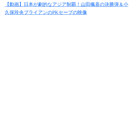
【動画】日本が劇的なアジア制覇！山田楓喜の決勝弾＆小
久保玲央ブライアンのPKセーブの映像