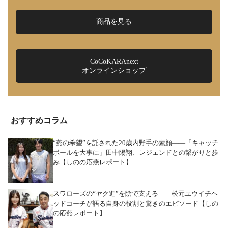
商品を見る
CoCoKARAnext
オンラインショップ
おすすめコラム
“燕の希望”を託された20歳内野手の素顔――「キャッチ
ボールを大事に」田中陽翔、レジェンドとの繋がりと歩
み【しのの応燕レポート】
スワローズの“ヤク進”を陰で支える――松元ユウイチヘ
ッドコーチが語る自身の役割と驚きのエピソード【しの
の応燕レポート】