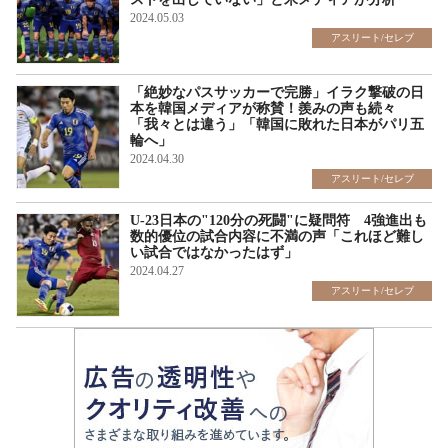
2024.05.03
アスリート/セレブ
「絶妙なパスサッカーで完勝」イラク撃破の日
本を韓国メディアが称賛！羨みの声も続々
「我々とは違う」「韓国に敗れた日本がパリ五
輪へ」
2024.04.30
アスリート/セレブ
U-23日本の"120分の死闘"に疑問符 4強進出も
数的優位の試合内容に不満の声「これほど難し
い試合ではなかったはず」
2024.04.27
アスリート/セレブ