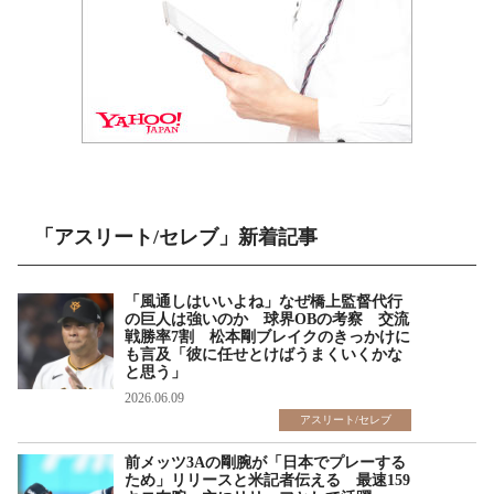
「アスリート/セレブ」新着記事
「風通しはいいよね」なぜ橋上監督代行
の巨人は強いのか 球界OBの考察 交流
戦勝率7割 松本剛ブレイクのきっかけに
も言及「彼に任せとけばうまくいくかな
と思う」
2026.06.09
アスリート/セレブ
前メッツ3Aの剛腕が「日本でプレーする
ため」リリースと米記者伝える 最速159