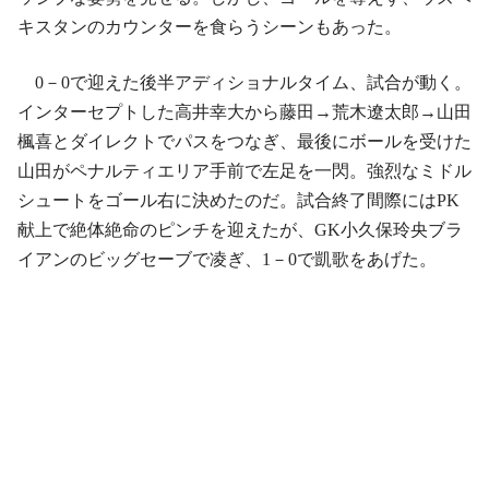
キスタンのカウンターを食らうシーンもあった。
0－0で迎えた後半アディショナルタイム、試合が動く。
インターセプトした高井幸大から藤田→荒木遼太郎→山田
楓喜とダイレクトでパスをつなぎ、最後にボールを受けた
山田がペナルティエリア手前で左足を一閃。強烈なミドル
シュートをゴール右に決めたのだ。試合終了間際にはPK
献上で絶体絶命のピンチを迎えたが、GK小久保玲央ブラ
イアンのビッグセーブで凌ぎ、1－0で凱歌をあげた。