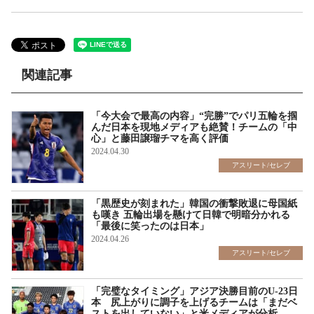
関連記事
「今大会で最高の内容」“完勝”でパリ五輪を掴
んだ日本を現地メディアも絶賛！チームの「中
心」と藤田譲瑠チマを高く評価
2024.04.30
アスリート/セレブ
「黒歴史が刻まれた」韓国の衝撃敗退に母国紙
も嘆き 五輪出場を懸けて日韓で明暗分かれる
「最後に笑ったのは日本」
2024.04.26
アスリート/セレブ
「完璧なタイミング」アジア決勝目前のU-23日
本 尻上がりに調子を上げるチームは「まだベ
ストを出していない」と米メディアが分析