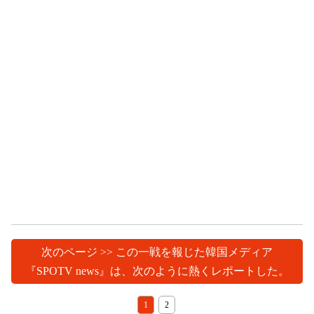
次のページ >> この一戦を報じた韓国メディア
『SPOTV news』は、次のように熱くレポートした。
1
2