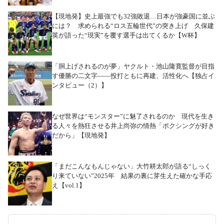
【現地発】史上最強でも32強敗退…日本が強豪国に並ぶ
には？ 求められる“ロス五輪世代”の突き上げ 久保建
英が語った“現実”を覆す選手は出てくるか【W杯】
「胴上げされるのが夢」ヤクルト・池山隆寛監督が目指
す優勝の二文字――投打ともに再建、活性化へ【独占イ
ンタビュー（2）】
なぜ世界は“モンスター”に魅了されるのか 現代を生き
る人々を熱狂させる井上尚弥の情熱「ボクシングが好き
だから」【現地発】
「まだこんなもんじゃない」大竹耕太郎が語る“しっく
り来ていない”2025年 結果の裏に芽生えた確かな手応
え【vol.1】