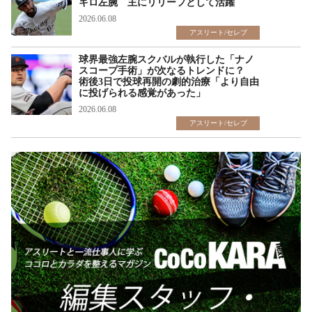
キロ左腕 主にリリーフとして活躍
2026.06.08
アスリート/セレブ
球界最強左腕スクバルが執行した「ナノ
スコープ手術」が次なるトレンドに？
術後3日で投球再開の劇的治療「より自由
に投げられる感覚があった」
2026.06.08
アスリート/セレブ