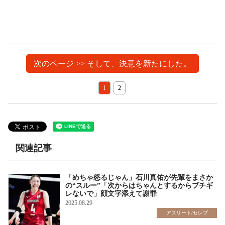
次のページ >> そして、決意を新たにした。
1
2
関連記事
「めちゃ怒るじゃん」石川真佑が先輩をまさか
の“スルー”「次からはちゃんとするからブチギ
レないで」顔文字添えて謝罪
2025.08.29
アスリート/セレブ