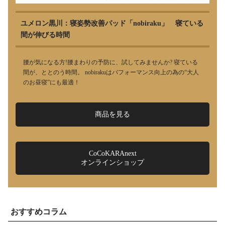
ユメロン黒川：寝姿勢改善パッド「nobiraku」 寝ている
間が伸びる時間
腰が気になる方!腰まわりの予防に、試してみませんか? 寝ている
間が、ととのう時間。 nobirakuはパフォーマンス向上の為の“大人
のお昼寝”にも最適！
商品を見る
CoCoKARAnext
オンラインショップ
おすすめコラム