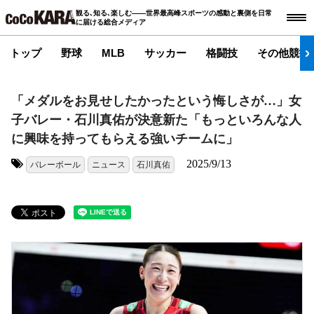
観る､知る､楽しむ――世界最高峰スポーツの感動と裏側を日常
に届ける総合メディア
トップ
野球
MLB
サッカー
格闘技
その他競技
「メダルをお見せしたかったという悔しさが…」女
子バレー・石川真佑が決意新た「もっといろんな人
に興味を持ってもらえる強いチームに」
2025/9/13
バレーボール
ニュース
石川真佑
タグ: