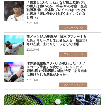
「風通しはいいよね」なぜ橋上監督代行
の巨人は強いのか 球界OBの考察 交流
戦勝率7割 松本剛ブレイクのきっかけに
も言及「彼に任せとけばうまくいくかな
と思う」
2026.06.09
アスリート/セレブ
前メッツ3Aの剛腕が「日本でプレーする
ため」リリースと米記者伝える 最速159
キロ左腕 主にリリーフとして活躍
2026.06.08
アスリート/セレブ
球界最強左腕スクバルが執行した「ナノ
スコープ手術」が次なるトレンドに？
術後3日で投球再開の劇的治療「より自由
に投げられる感覚があった」
2026.06.08
アスリート/セレブ