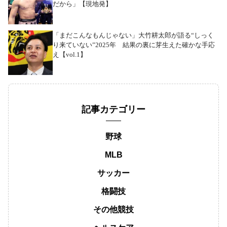
だから」【現地発】
「まだこんなもんじゃない」大竹耕太郎が語る“しっく
り来ていない”2025年 結果の裏に芽生えた確かな手応
え【vol.1】
記事カテゴリー
野球
MLB
サッカー
格闘技
その他競技