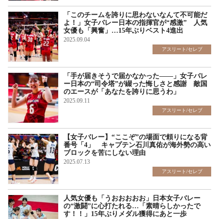
「このチームを誇りに思わないなんて不可能だ
よ！」女子バレー日本の指揮官が“感激” 人気
女優も「興奮」…15年ぶりベスト4進出
2025.09.04
アスリート/セレブ
「手が届きそうで届かなかった――」女子バレ
ー日本の“司令塔”が綴った悔しさと感謝 敵国
のエースが「あなたを誇りに思うわ」
2025.09.11
アスリート/セレブ
【女子バレー】“ここぞ”の場面で頼りになる背
番号「4」 キャプテン石川真佑が海外勢の高い
ブロックを苦にしない理由
2025.07.13
アスリート/セレブ
人気女優も「うおおおおお」日本女子バレー
の“激闘”に心打たれる…「素晴らしかったで
す！！」15年ぶりメダル獲得にあと一歩