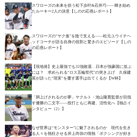
スワローズの未来を担う松下歩叶&石井巧――輝き始め
たルーキー2人の決意【しのの応燕レポート】
スワローズの“ヤク進”を陰で支える――松元ユウイチヘ
ッドコーチが語る自身の役割と驚きのエピソード【しの
の応燕レポート】
【現地発】史上最強でも32強敗退…日本が強豪国に並ぶ
には？ 求められる“ロス五輪世代”の突き上げ 久保建
英が語った“現実”を覆す選手は出てくるか【W杯】
「胴上げされるのが夢」ヤクルト・池山隆寛監督が目指
す優勝の二文字――投打ともに再建、活性化へ【独占イ
ンタビュー（2）】
なぜ世界は“モンスター”に魅了されるのか 現代を生き
る人々を熱狂させる井上尚弥の情熱「ボクシングが好き