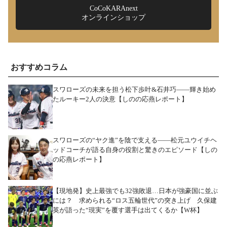
CoCoKARAnext
オンラインショップ
おすすめコラム
スワローズの未来を担う松下歩叶&石井巧――輝き始め
たルーキー2人の決意【しのの応燕レポート】
スワローズの“ヤク進”を陰で支える――松元ユウイチヘ
ッドコーチが語る自身の役割と驚きのエピソード【しの
の応燕レポート】
【現地発】史上最強でも32強敗退…日本が強豪国に並ぶ
には？ 求められる“ロス五輪世代”の突き上げ 久保建
英が語った“現実”を覆す選手は出てくるか【W杯】