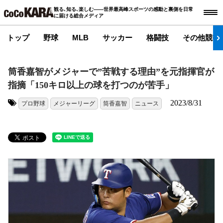
観る､知る､楽しむ――世界最高峰スポーツの感動と裏側を日常
に届ける総合メディア
トップ
野球
MLB
サッカー
格闘技
その他競技
筒香嘉智がメジャーで”苦戦する理由”を元指揮官が
指摘「150キロ以上の球を打つのが苦手」
2023/8/31
プロ野球
メジャーリーグ
筒香嘉智
ニュース
タグ: