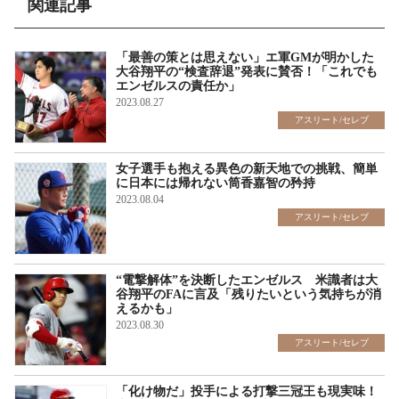
関連記事
「最善の策とは思えない」エ軍GMが明かした
大谷翔平の“検査辞退”発表に賛否！「これでも
エンゼルスの責任か」
2023.08.27
アスリート/セレブ
女子選手も抱える異色の新天地での挑戦、簡単
に日本には帰れない筒香嘉智の矜持
2023.08.04
アスリート/セレブ
“電撃解体”を決断したエンゼルス 米識者は大
谷翔平のFAに言及「残りたいという気持ちが消
えるかも」
2023.08.30
アスリート/セレブ
「化け物だ」投手による打撃三冠王も現実味！