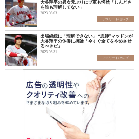
大谷翔平の異次元ぶりにブ軍も愕然「しんどさ
を誰も理解してない」
2023.08.03
アスリート/セレブ
出場継続に「理解できない」 “恩師”マッドンが
大谷翔平の休養に持論「今すぐ全てをやめさせ
るべきだ」
2023.08.31
アスリート/セレブ