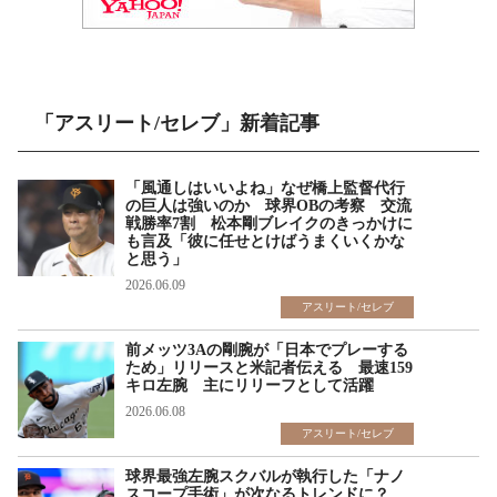
「アスリート/セレブ」新着記事
「風通しはいいよね」なぜ橋上監督代行
の巨人は強いのか 球界OBの考察 交流
戦勝率7割 松本剛ブレイクのきっかけに
も言及「彼に任せとけばうまくいくかな
と思う」
2026.06.09
アスリート/セレブ
前メッツ3Aの剛腕が「日本でプレーする
ため」リリースと米記者伝える 最速159
キロ左腕 主にリリーフとして活躍
2026.06.08
アスリート/セレブ
球界最強左腕スクバルが執行した「ナノ
スコープ手術」が次なるトレンドに？