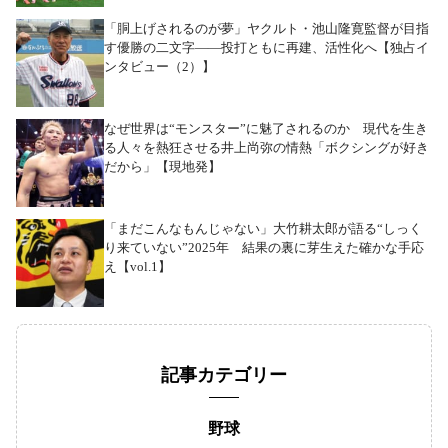
「胴上げされるのが夢」ヤクルト・池山隆寛監督が目指
す優勝の二文字――投打ともに再建、活性化へ【独占イ
ンタビュー（2）】
なぜ世界は“モンスター”に魅了されるのか 現代を生き
る人々を熱狂させる井上尚弥の情熱「ボクシングが好き
だから」【現地発】
「まだこんなもんじゃない」大竹耕太郎が語る“しっく
り来ていない”2025年 結果の裏に芽生えた確かな手応
え【vol.1】
記事カテゴリー
野球