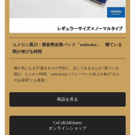
ユメロン黒川：寝姿勢改善パッド「nobiraku」 寝ている
間が伸びる時間
腰が気になる方!腰まわりの予防に、試してみませんか? 寝ている
間が、ととのう時間。 nobirakuはパフォーマンス向上の為の“大人
のお昼寝”にも最適！
商品を見る
CoCoKARAnext
オンラインショップ