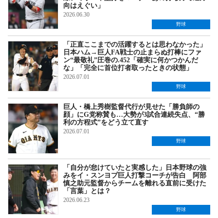
向はえぐい」
2026.06.30
野球
「正直ここまでの活躍するとは思わなかった」
日本ハム→巨人FA戦士の止まらぬ打棒にファ
ン“最敬礼”圧巻の.452「確実に何かつかんだ
な」「完全に首位打者取ったときの状態」
2026.07.01
野球
巨人・橋上秀樹監督代行が見せた「勝負師の
顔」にG党称賛も…大勢が3試合連続失点、“勝
利の方程式”をどう立て直す
2026.07.01
野球
「自分が怠けていたと実感した」日本野球の強
みをイ・スンヨプ巨人打撃コーチが告白 阿部
慎之助元監督からチームを離れる直前に受けた
「言葉」とは？
2026.06.23
野球