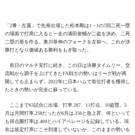
「2番・左翼」で先発出場した松本剛は1－1の7回二死一塁
の場面で打席に入ると一走の浦田俊輔が二盗を決め、二死
二塁の形を作る。奥川恭伸のフォークを左前へ。これが決
勝打となり価値ある勝利をもぎ取った。
前日のマルチ安打に続き、この日は決勝タイムリー、交
流戦から調子を上げてきたFA戦士の勢いはリーグ戦が再
開しても止まらず。2022年に日本ハムで首位打者を獲得し
たときの勢いが完全に蘇っている。
ここまで63試合に出場、打率.287、11打点、10盗塁。5
月は月間打率.258だったが6月は.356と急上昇、何といって
も得点圏打率は.469とハイアベレージを記録している。現
在は規定打席にこそ到達していないが、このままの勢いを