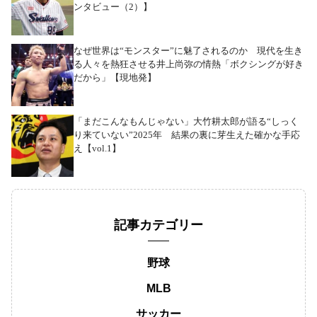
ンタビュー（2）】
なぜ世界は“モンスター”に魅了されるのか 現代を生き
る人々を熱狂させる井上尚弥の情熱「ボクシングが好き
だから」【現地発】
「まだこんなもんじゃない」大竹耕太郎が語る“しっく
り来ていない”2025年 結果の裏に芽生えた確かな手応
え【vol.1】
記事カテゴリー
野球
MLB
サッカー