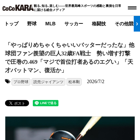
観る､知る､楽しむ――世界最高峰スポーツの感動と裏側を日常
に届ける総合メディア
トップ
野球
MLB
サッカー
格闘技
その他競技
「やっぱりめちゃくちゃいいバッターだったな」他
球団ファン羨望の巨人32歳FA戦士 勢い増す打撃
で圧巻の.469「マジで首位打者あるのエグい」「天
才バットマン、復活か」
2026/7/2
プロ野球
読売ジャイアンツ
松本剛
タグ: