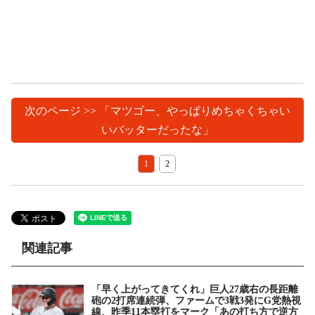
次のページ >> 「マツゴー、やっぱりめちゃくちゃい
いバッターだったな」
1
2
関連記事
「早く上がってきてくれ」巨人27歳右の長距離
砲の2打席連続弾、ファームで3戦3発にG党熱視
線、昨季11本塁打をマーク「あの打ち方で逆方