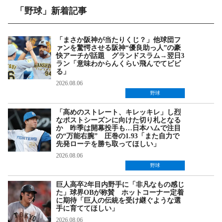
「野球」新着記事
「まさか阪神が当たりくじ？」他球団フ
ァンを驚愕させる阪神“優良助っ人”の豪
快アーチが話題 グランドスラム→翌日3
ラン「意味わからんくらい飛んでてビビ
る」
2026.08.06
野球
「高めのストレート、キレッキレ」し烈
なポストシーズンに向けた切り札となる
か 昨季は開幕投手も…日本ハムで注目
の“万能右腕” 圧巻の1.93「また自力で
先発ローテを勝ち取ってほしい」
2026.08.06
野球
巨人高卒2年目内野手に「非凡なもの感じ
た」球界OBが称賛 ホットコーナー定着
に期待「巨人の伝統を受け継ぐような選
手に育ててほしい」
2026.08.06