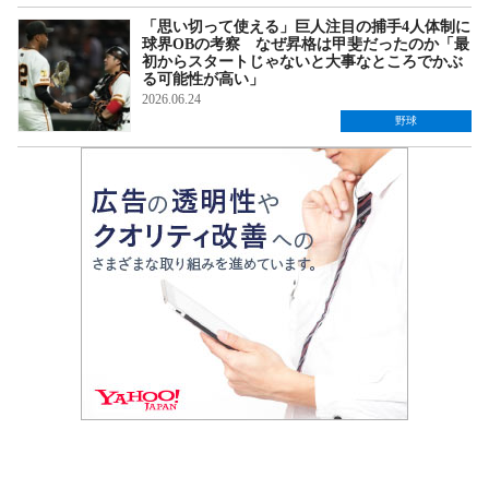
「思い切って使える」巨人注目の捕手4人体制に
球界OBの考察 なぜ昇格は甲斐だったのか「最
初からスタートじゃないと大事なところでかぶ
る可能性が高い」
2026.06.24
野球