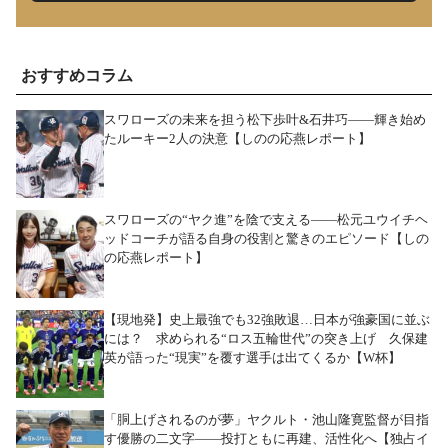
おすすめコラム
スワローズの未来を担う松下歩叶&石井巧――輝き始め
たルーキー2人の決意【しのの応燕レポート】
スワローズの“ヤク進”を陰で支える――松元ユウイチヘ
ッドコーチが語る自身の役割と驚きのエピソード【しの
の応燕レポート】
【現地発】史上最強でも32強敗退…日本が強豪国に並ぶ
には？ 求められる“ロス五輪世代”の突き上げ 久保建
英が語った“現実”を覆す選手は出てくるか【W杯】
「胴上げされるのが夢」ヤクルト・池山隆寛監督が目指
す優勝の二文字――投打ともに再建、活性化へ【独占イ