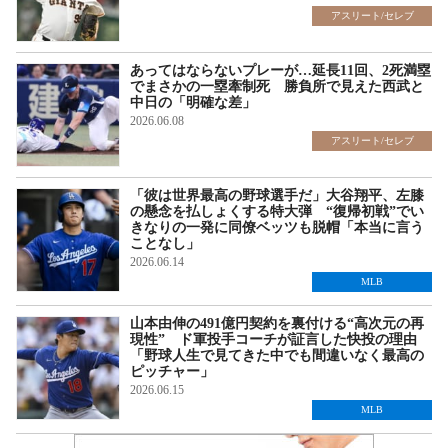
アスリート/セレブ
あってはならないプレーが…延長11回、2死満塁
でまさかの一塁牽制死 勝負所で見えた西武と
中日の「明確な差」
2026.06.08
アスリート/セレブ
「彼は世界最高の野球選手だ」大谷翔平、左膝
の懸念を払しょくする特大弾 “復帰初戦”でい
きなりの一発に同僚ベッツも脱帽「本当に言う
ことなし」
2026.06.14
MLB
山本由伸の491億円契約を裏付ける“高次元の再
現性” ド軍投手コーチが証言した快投の理由
「野球人生で見てきた中でも間違いなく最高の
ピッチャー」
2026.06.15
MLB