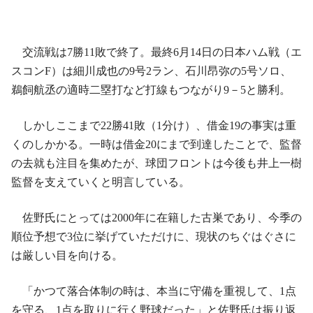
交流戦は7勝11敗で終了。最終6月14日の日本ハム戦（エ
スコンF）は細川成也の9号2ラン、石川昂弥の5号ソロ、
鵜飼航丞の適時二塁打など打線もつながり9－5と勝利。
しかしここまで22勝41敗（1分け）、借金19の事実は重
くのしかかる。一時は借金20にまで到達したことで、監督
の去就も注目を集めたが、球団フロントは今後も井上一樹
監督を支えていくと明言している。
佐野氏にとっては2000年に在籍した古巣であり、今季の
順位予想で3位に挙げていただけに、現状のちぐはぐさに
は厳しい目を向ける。
「かつて落合体制の時は、本当に守備を重視して、1点
を守る、1点を取りに行く野球だった」と佐野氏は振り返