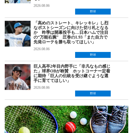
2026.08.06
野球
「高めのストレート、キレッキレ」し烈
なポストシーズンに向けた切り札となる
か 昨季は開幕投手も…日本ハムで注目
の“万能右腕” 圧巻の1.93「また自力で
先発ローテを勝ち取ってほしい」
2026.08.06
野球
巨人高卒2年目内野手に「非凡なもの感じ
た」球界OBが称賛 ホットコーナー定着
に期待「巨人の伝統を受け継ぐような選
手に育ててほしい」
2026.08.06
野球