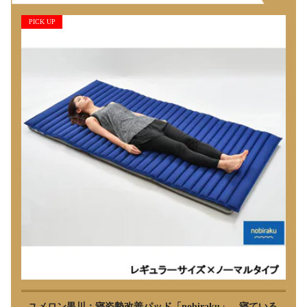
PICK UP
ユメロン黒川：寝姿勢改善パッド「nobiraku」 寝ている