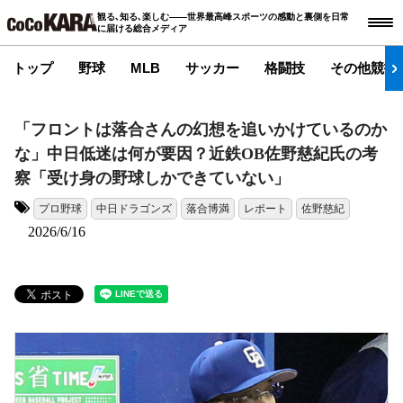
観る､知る､楽しむ――世界最高峰スポーツの感動と裏側を日常
に届ける総合メディア
トップ
野球
MLB
サッカー
格闘技
その他競技
「フロントは落合さんの幻想を追いかけているのか
な」中日低迷は何が要因？近鉄OB佐野慈紀氏の考
察「受け身の野球しかできていない」
プロ野球
中日ドラゴンズ
落合博満
レポート
佐野慈紀
タグ:
2026/6/16