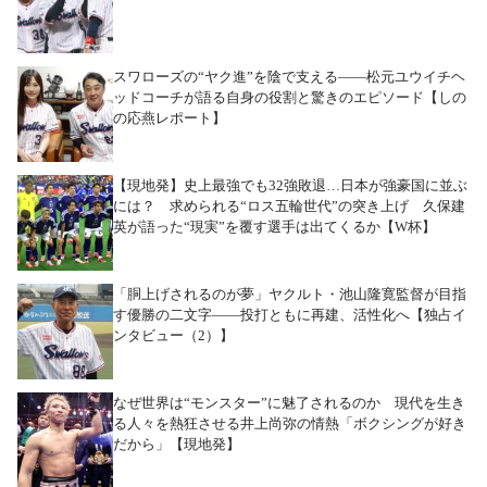
スワローズの“ヤク進”を陰で支える――松元ユウイチヘ
ッドコーチが語る自身の役割と驚きのエピソード【しの
の応燕レポート】
【現地発】史上最強でも32強敗退…日本が強豪国に並ぶ
には？ 求められる“ロス五輪世代”の突き上げ 久保建
英が語った“現実”を覆す選手は出てくるか【W杯】
「胴上げされるのが夢」ヤクルト・池山隆寛監督が目指
す優勝の二文字――投打ともに再建、活性化へ【独占イ
ンタビュー（2）】
なぜ世界は“モンスター”に魅了されるのか 現代を生き
る人々を熱狂させる井上尚弥の情熱「ボクシングが好き
だから」【現地発】