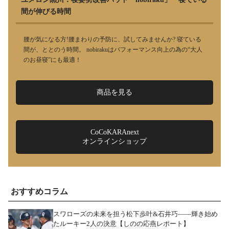
間が伸びる時間
腰が気になる方!腰まわりの予防に、試してみませんか? 寝ている
間が、ととのう時間。 nobirakuはパフォーマンス向上の為の“大人
のお昼寝”にも最適！
商品を見る
CoCoKARAnext
オンラインショップ
おすすめコラム
スワローズの未来を担う松下歩叶&石井巧――輝き始め
たルーキー2人の決意【しのの応燕レポート】