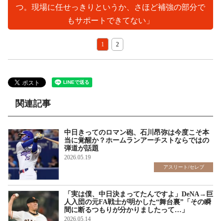
つ。現場に任せっきりというか、さほど補強の部分で
もサポートできてない」
1
2
関連記事
中日きってのロマン砲、石川昂弥は今度こそ本
当に覚醒か？ホームランアーチストならではの
弾道が話題
2026.05.19
アスリート/セレブ
「実は僕、中日決まってたんですよ」DeNA→巨
人入団の元FA戦士が明かした“舞台裏”「その瞬
間に断るつもりが分かりましたって…」
2026.05.14