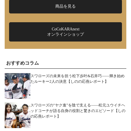
商品を見る
CoCoKARAnext
オンラインショップ
おすすめコラム
スワローズの未来を担う松下歩叶&石井巧――輝き始め
たルーキー2人の決意【しのの応燕レポート】
スワローズの“ヤク進”を陰で支える――松元ユウイチヘ
ッドコーチが語る自身の役割と驚きのエピソード【しの
の応燕レポート】