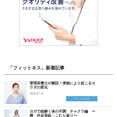
「フィットネス」新着記事
管理栄養士が解説！便秘により起こるカ
ラダの変化
2026.07.31
フィットネス
ヨガで紐解く体の不調 チャクラ編 〜
脚 外反母趾・こむら返り〜