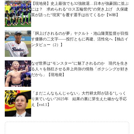
【現地発】史上最強でも32強敗退…日本が強豪国に並ぶ
には？ 求められる“ロス五輪世代”の突き上げ 久保建
英が語った“現実”を覆す選手は出てくるか【W杯】
「胴上げされるのが夢」ヤクルト・池山隆寛監督が目指
す優勝の二文字――投打ともに再建、活性化へ【独占イ
ンタビュー（2）】
なぜ世界は“モンスター”に魅了されるのか 現代を生き
る人々を熱狂させる井上尚弥の情熱「ボクシングが好き
だから」【現地発】
「まだこんなもんじゃない」大竹耕太郎が語る“しっく
り来ていない”2025年 結果の裏に芽生えた確かな手応
え【vol.1】