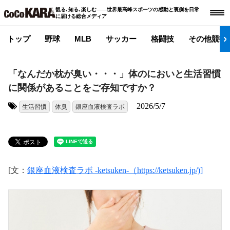
観る､知る､楽しむ――世界最高峰スポーツの感動と裏側を日常
に届ける総合メディア
トップ
野球
MLB
サッカー
格闘技
その他競技
「なんだか枕が臭い・・・」体のにおいと生活習慣
に関係があることをご存知ですか？
2026/5/7
生活習慣
体臭
銀座血液検査ラボ
タグ:
[文：
銀座血液検査ラボ -ketsuken-（https://ketsuken.jp/)]