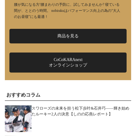
腰が気になる方!腰まわりの予防に、試してみませんか? 寝ている
間が、ととのう時間。 nobirakuはパフォーマンス向上の為の“大人
のお昼寝”にも最適！
商品を見る
CoCoKARAnext
オンラインショップ
おすすめコラム
スワローズの未来を担う松下歩叶&石井巧――輝き始め
たルーキー2人の決意【しのの応燕レポート】