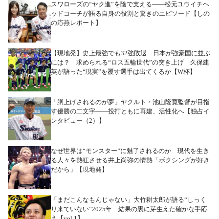
スワローズの“ヤク進”を陰で支える――松元ユウイチヘ
ッドコーチが語る自身の役割と驚きのエピソード【しの
の応燕レポート】
【現地発】史上最強でも32強敗退…日本が強豪国に並ぶ
には？ 求められる“ロス五輪世代”の突き上げ 久保建
英が語った“現実”を覆す選手は出てくるか【W杯】
「胴上げされるのが夢」ヤクルト・池山隆寛監督が目指
す優勝の二文字――投打ともに再建、活性化へ【独占イ
ンタビュー（2）】
なぜ世界は“モンスター”に魅了されるのか 現代を生き
る人々を熱狂させる井上尚弥の情熱「ボクシングが好き
だから」【現地発】
「まだこんなもんじゃない」大竹耕太郎が語る“しっく
り来ていない”2025年 結果の裏に芽生えた確かな手応
え【vol.1】