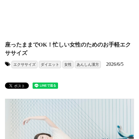
座ったままでOK！忙しい女性のためのお手軽エク
ササイズ
2026/6/5
エクササイズ
ダイエット
女性
あんしん漢方
タグ: