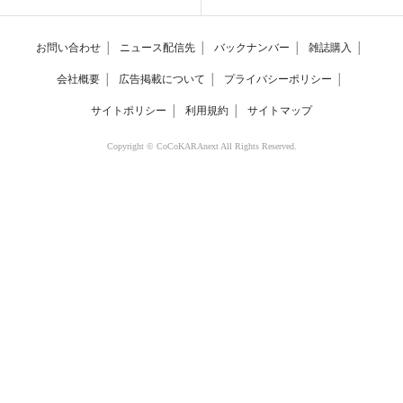
お問い合わせ
│
ニュース配信先
│
バックナンバー
│
雑誌購入
│
会社概要
│
広告掲載について
│
プライバシーポリシー
│
サイトポリシー
│
利用規約
│
サイトマップ
Copyright © CoCoKARAnext All Rights Reserved.