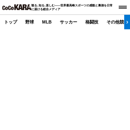
観る､知る､楽しむ――世界最高峰スポーツの感動と裏側を日常
に届ける総合メディア
トップ
野球
MLB
サッカー
格闘技
その他競技