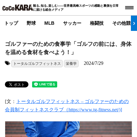
観る､知る､楽しむ――世界最高峰スポーツの感動と裏側を日常
に届ける総合メディア
トップ
野球
MLB
サッカー
格闘技
その他競技
ゴルファーのための食事学「ゴルフの前には、身体
を温める食材を食べよう！」
2024/7/29
トータルゴルフフィットネス
栄養学
タグ:
[文：
トータルゴルフフィットネス – ゴルファーのための
会員制フィットネスクラブ（https://www.tg-fitness.net/)]