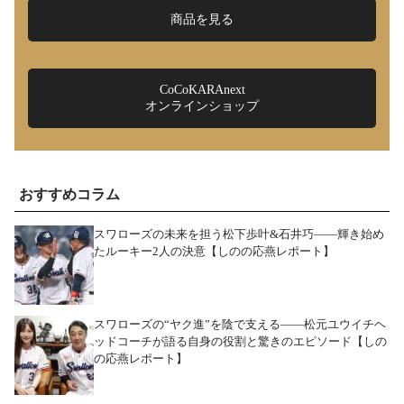
商品を見る
CoCoKARAnext
オンラインショップ
おすすめコラム
スワローズの未来を担う松下歩叶&石井巧――輝き始め
たルーキー2人の決意【しのの応燕レポート】
スワローズの“ヤク進”を陰で支える――松元ユウイチヘ
ッドコーチが語る自身の役割と驚きのエピソード【しの
の応燕レポート】