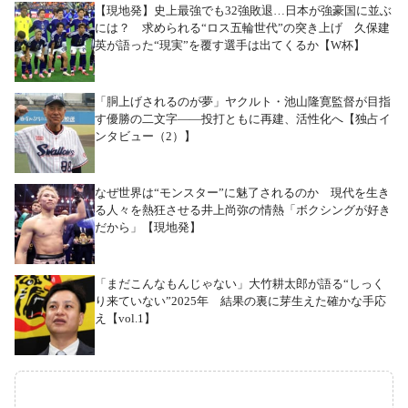
【現地発】史上最強でも32強敗退…日本が強豪国に並ぶ
には？ 求められる“ロス五輪世代”の突き上げ 久保建
英が語った“現実”を覆す選手は出てくるか【W杯】
「胴上げされるのが夢」ヤクルト・池山隆寛監督が目指
す優勝の二文字――投打ともに再建、活性化へ【独占イ
ンタビュー（2）】
なぜ世界は“モンスター”に魅了されるのか 現代を生き
る人々を熱狂させる井上尚弥の情熱「ボクシングが好き
だから」【現地発】
「まだこんなもんじゃない」大竹耕太郎が語る“しっく
り来ていない”2025年 結果の裏に芽生えた確かな手応
え【vol.1】