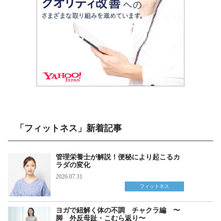
「フィットネス」新着記事
管理栄養士が解説！便秘により起こるカ
ラダの変化
2026.07.31
フィットネス
ヨガで紐解く体の不調 チャクラ編 〜
脚 外反母趾・こむら返り〜