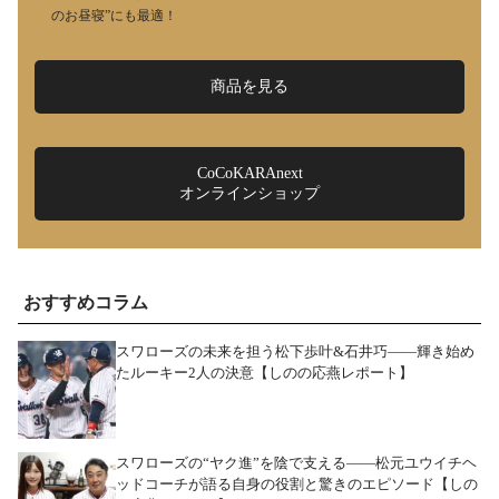
のお昼寝”にも最適！
商品を見る
CoCoKARAnext
オンラインショップ
おすすめコラム
スワローズの未来を担う松下歩叶&石井巧――輝き始め
たルーキー2人の決意【しのの応燕レポート】
スワローズの“ヤク進”を陰で支える――松元ユウイチヘ
ッドコーチが語る自身の役割と驚きのエピソード【しの