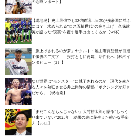
の応燕レポート】
【現地発】史上最強でも32強敗退…日本が強豪国に並ぶ
には？ 求められる“ロス五輪世代”の突き上げ 久保建
英が語った“現実”を覆す選手は出てくるか【W杯】
「胴上げされるのが夢」ヤクルト・池山隆寛監督が目指
す優勝の二文字――投打ともに再建、活性化へ【独占イ
ンタビュー（2）】
なぜ世界は“モンスター”に魅了されるのか 現代を生き
る人々を熱狂させる井上尚弥の情熱「ボクシングが好き
だから」【現地発】
「まだこんなもんじゃない」大竹耕太郎が語る“しっく
り来ていない”2025年 結果の裏に芽生えた確かな手応
え【vol.1】