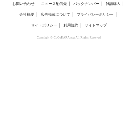
お問い合わせ
│
ニュース配信先
│
バックナンバー
│
雑誌購入
│
会社概要
│
広告掲載について
│
プライバシーポリシー
│
サイトポリシー
│
利用規約
│
サイトマップ
Copyright © CoCoKARAnext All Rights Reserved.