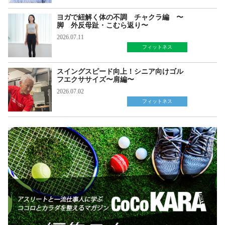
ヨガで紐解く体の不調 チャクラ編 〜
脚 外反母趾・こむら返り〜
2026.07.11
フィットネス
スイングスピード向上！シニア向けゴル
フエクササイズ〜肩編〜
2026.07.02
フィットネス