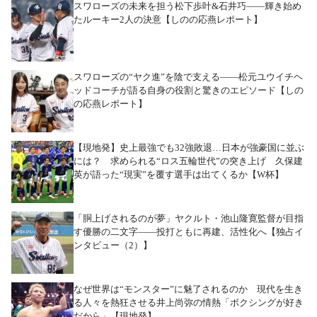
スワローズの未来を担う松下歩叶&石井巧――輝き始め
たルーキー2人の決意【しのの応燕レポート】
スワローズの“ヤク進”を陰で支える――松元ユウイチヘ
ッドコーチが語る自身の役割と驚きのエピソード【しの
の応燕レポート】
【現地発】史上最強でも32強敗退…日本が強豪国に並ぶ
には？ 求められる“ロス五輪世代”の突き上げ 久保建
英が語った“現実”を覆す選手は出てくるか【W杯】
「胴上げされるのが夢」ヤクルト・池山隆寛監督が目指
す優勝の二文字――投打ともに再建、活性化へ【独占イ
ンタビュー（2）】
なぜ世界は“モンスター”に魅了されるのか 現代を生き
る人々を熱狂させる井上尚弥の情熱「ボクシングが好き
だから」【現地発】