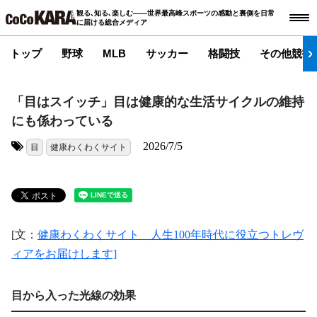
観る､知る､楽しむ――世界最高峰スポーツの感動と裏側を日常
に届ける総合メディア
トップ
野球
MLB
サッカー
格闘技
その他競技
「目はスイッチ」目は健康的な生活サイクルの維持
にも係わっている
2026/7/5
目
健康わくわくサイト
タグ:
[文：
健康わくわくサイト 人生100年時代に役立つトレヴ
ィアをお届けします]
目から入った光線の効果