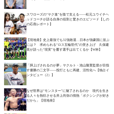
スワローズの“ヤク進”を陰で支える――松元ユウイチヘ
ッドコーチが語る自身の役割と驚きのエピソード【しの
の応燕レポート】
【現地発】史上最強でも32強敗退…日本が強豪国に並ぶ
には？ 求められる“ロス五輪世代”の突き上げ 久保建
英が語った“現実”を覆す選手は出てくるか【W杯】
「胴上げされるのが夢」ヤクルト・池山隆寛監督が目指
す優勝の二文字――投打ともに再建、活性化へ【独占イ
ンタビュー（2）】
なぜ世界は“モンスター”に魅了されるのか 現代を生き
る人々を熱狂させる井上尚弥の情熱「ボクシングが好き
だから」【現地発】