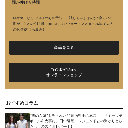
間が伸びる時間
腰が気になる方!腰まわりの予防に、試してみませんか? 寝ている
間が、ととのう時間。 nobirakuはパフォーマンス向上の為の“大人
のお昼寝”にも最適！
商品を見る
CoCoKARAnext
オンラインショップ
おすすめコラム
“燕の希望”を託された20歳内野手の素顔――「キャッチ
ボールを大事に」田中陽翔、レジェンドとの繋がりと歩
み【しのの応燕レポート】