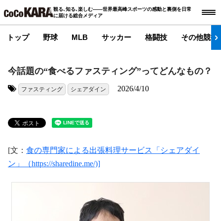
観る､知る､楽しむ――世界最高峰スポーツの感動と裏側を日常
に届ける総合メディア
トップ
野球
MLB
サッカー
格闘技
その他競技
今話題の“食べるファスティング”ってどんなもの？
2026/4/10
ファスティング
シェアダイン
タグ:
[文：
食の専門家による出張料理サービス「シェアダイ
ン」（https://sharedine.me/)]