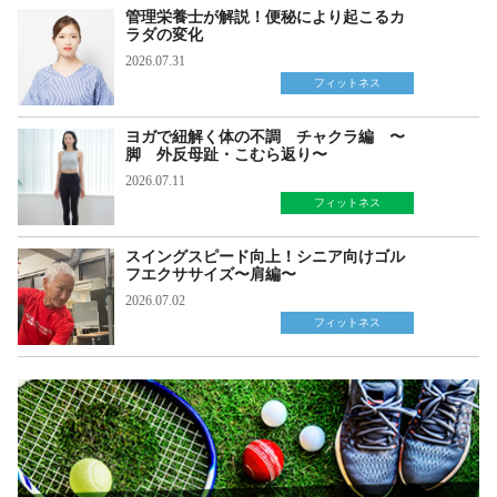
管理栄養士が解説！便秘により起こるカ
ラダの変化
2026.07.31
フィットネス
ヨガで紐解く体の不調 チャクラ編 〜
脚 外反母趾・こむら返り〜
2026.07.11
フィットネス
スイングスピード向上！シニア向けゴル
フエクササイズ〜肩編〜
2026.07.02
フィットネス