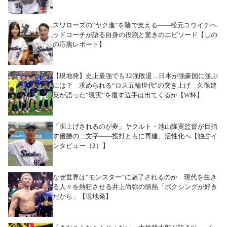
スワローズの“ヤク進”を陰で支える――松元ユウイチヘ
ッドコーチが語る自身の役割と驚きのエピソード【しの
の応燕レポート】
【現地発】史上最強でも32強敗退…日本が強豪国に並ぶ
には？ 求められる“ロス五輪世代”の突き上げ 久保建
英が語った“現実”を覆す選手は出てくるか【W杯】
「胴上げされるのが夢」ヤクルト・池山隆寛監督が目指
す優勝の二文字――投打ともに再建、活性化へ【独占イ
ンタビュー（2）】
なぜ世界は“モンスター”に魅了されるのか 現代を生き
る人々を熱狂させる井上尚弥の情熱「ボクシングが好き
だから」【現地発】