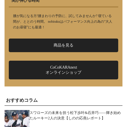
間が伸びる時間
腰が気になる方!腰まわりの予防に、試してみませんか? 寝ている
間が、ととのう時間。 nobirakuはパフォーマンス向上の為の“大人
のお昼寝”にも最適！
商品を見る
CoCoKARAnext
オンラインショップ
おすすめコラム
スワローズの未来を担う松下歩叶&石井巧――輝き始め
たルーキー2人の決意【しのの応燕レポート】