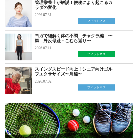
管理栄養士が解説！便秘により起こるカ
ラダの変化
2026.07.31
フィットネス
ヨガで紐解く体の不調 チャクラ編 〜
脚 外反母趾・こむら返り〜
2026.07.11
フィットネス
スイングスピード向上！シニア向けゴル
フエクササイズ〜肩編〜
2026.07.02
フィットネス