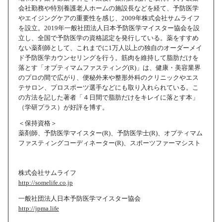
会社勤務や特別養護老人ホームの施設長などを経て、予防医学
やエイジングケアの重要性を感じ、2009年株式会社サムライフ
を設立。2019年一般社団法人日本予防医学マイスター協会を設
立し、全国で予防医学の資格認定を発行している。薬をすすめ
ない薬剤師として、これまでに1万人以上の独自のオーダーメイ
ド予防医学カウンセリングを行う。筋肉を維持して脂肪だけを
落とす「オプティマムファスティング(R)」は、健康・美容業界
のプロの間で広がり、便秘外来や整形外科のクリニックやエス
テサロン、プロスポーツ選手などにも取り入れられている。こ
の方法を記した著者「４日間で脂肪だけをキレイに落とす本」
（学研プラス）が好評を博す。
＜保持資格＞
薬剤師、予防医学マイスター(R)、予防医学士(R)、オプティマム
ファスティングコーディネーター(R)、スポーツファーマシスト
株式会社サムライフ
http://somelife.co.jp
一般社団法人日本予防医学マイスター協会
http://jpma.life