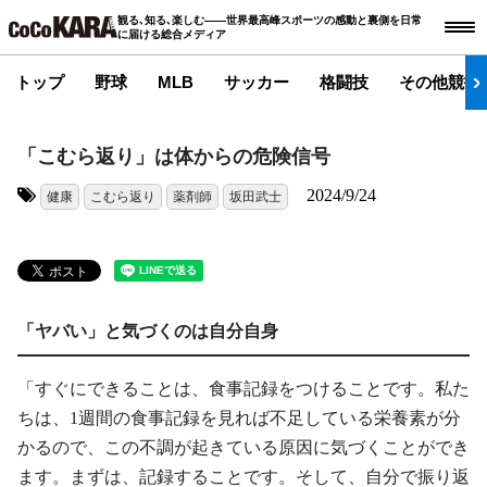
観る､知る､楽しむ――世界最高峰スポーツの感動と裏側を日常
に届ける総合メディア
トップ
野球
MLB
サッカー
格闘技
その他競技
「こむら返り」は体からの危険信号
2024/9/24
健康
こむら返り
薬剤師
坂田武士
タグ:
「ヤバい」と気づくのは自分自身
「すぐにできることは、食事記録をつけることです。私た
ちは、1週間の食事記録を見れば不足している栄養素が分
かるので、この不調が起きている原因に気づくことができ
ます。まずは、記録することです。そして、自分で振り返