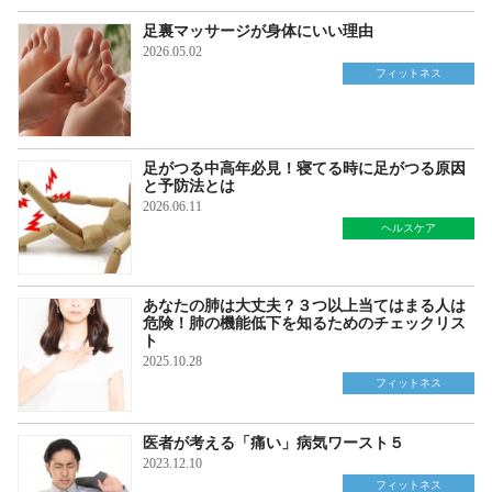
足裏マッサージが身体にいい理由
2026.05.02
フィットネス
足がつる中高年必見！寝てる時に足がつる原因
と予防法とは
2026.06.11
ヘルスケア
あなたの肺は大丈夫？３つ以上当てはまる人は
危険！肺の機能低下を知るためのチェックリス
ト
2025.10.28
フィットネス
医者が考える「痛い」病気ワースト５
2023.12.10
フィットネス