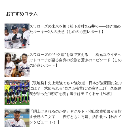
おすすめコラム
スワローズの未来を担う松下歩叶&石井巧――輝き始め
たルーキー2人の決意【しのの応燕レポート】
スワローズの“ヤク進”を陰で支える――松元ユウイチヘ
ッドコーチが語る自身の役割と驚きのエピソード【しの
の応燕レポート】
【現地発】史上最強でも32強敗退…日本が強豪国に並ぶ
には？ 求められる“ロス五輪世代”の突き上げ 久保建
英が語った“現実”を覆す選手は出てくるか【W杯】
「胴上げされるのが夢」ヤクルト・池山隆寛監督が目指
す優勝の二文字――投打ともに再建、活性化へ【独占イ
ンタビュー（2）】