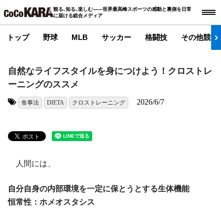
観る､知る､楽しむ――世界最高峰スポーツの感動と裏側を日常
に届ける総合メディア
トップ
野球
MLB
サッカー
格闘技
その他競技
自然なライフスタイルを身につけよう！クロストレ
ーニングのススメ
2026/6/7
食事法
DIETA
クロストレーニング
タグ:
人間には、
自分自身の内部環境を一定に保とうとする生体機能
恒常性：ホメオスタシス