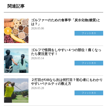
関連記事
ゴルファーのための食事学「炭水化物(糖質)と
は？」
2026.05.06
フィットネス
ゴルフで怪我をしやすい４つの部位！痛くなっ
たら要注意です！
2026.05.14
フィットネス
２打目がOBなら次は何打目？初心者にもわかり
やすいペナルティの数え方
2026.05.28
フィットネス