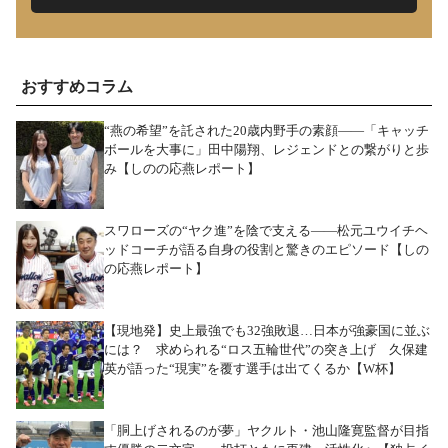
おすすめコラム
“燕の希望”を託された20歳内野手の素顔――「キャッチ
ボールを大事に」田中陽翔、レジェンドとの繋がりと歩
み【しのの応燕レポート】
スワローズの“ヤク進”を陰で支える――松元ユウイチヘ
ッドコーチが語る自身の役割と驚きのエピソード【しの
の応燕レポート】
【現地発】史上最強でも32強敗退…日本が強豪国に並ぶ
には？ 求められる“ロス五輪世代”の突き上げ 久保建
英が語った“現実”を覆す選手は出てくるか【W杯】
「胴上げされるのが夢」ヤクルト・池山隆寛監督が目指