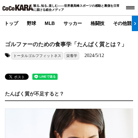
観る､知る､楽しむ――世界最高峰スポーツの感動と裏側を日常
に届ける総合メディア
トップ
野球
MLB
サッカー
格闘技
その他競技
ゴルファーのための食事学「たんぱく質とは？」
2024/5/12
トータルゴルフフィットネス
栄養学
タグ:
たんぱく質が不足すると？