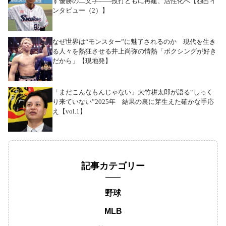
す優勝の二文字――投打ともに再建、活性化へ【独占イ
ンタビュー（2）】
なぜ世界は“モンスター”に魅了されるのか 現代を生き
る人々を熱狂させる井上尚弥の情熱「ボクシングが好き
だから」【現地発】
「まだこんなもんじゃない」大竹耕太郎が語る“しっく
り来ていない”2025年 結果の裏に芽生えた確かな手応
え【vol.1】
記事カテゴリー
野球
MLB