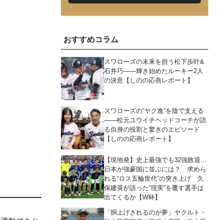
おすすめコラム
スワローズの未来を担う松下歩叶&
石井巧――輝き始めたルーキー2人
の決意【しのの応燕レポート】
スワローズの“ヤク進”を陰で支える
――松元ユウイチヘッドコーチが語
る自身の役割と驚きのエピソード
【しのの応燕レポート】
【現地発】史上最強でも32強敗退…
日本が強豪国に並ぶには？ 求めら
れる“ロス五輪世代”の突き上げ 久
保建英が語った“現実”を覆す選手は
出てくるか【W杯】
「胴上げされるのが夢」ヤクルト・