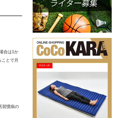
場合は1か
ることで月
PICK UP
活習慣病の