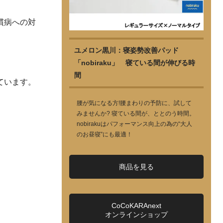
慣病への対
ユメロン黒川：寝姿勢改善パッド
「nobiraku」 寝ている間が伸びる時
間
ています。
腰が気になる方!腰まわりの予防に、試して
みませんか? 寝ている間が、ととのう時間。
nobirakuはパフォーマンス向上の為の“大人
のお昼寝”にも最適！
商品を見る
CoCoKARAnext
オンラインショップ