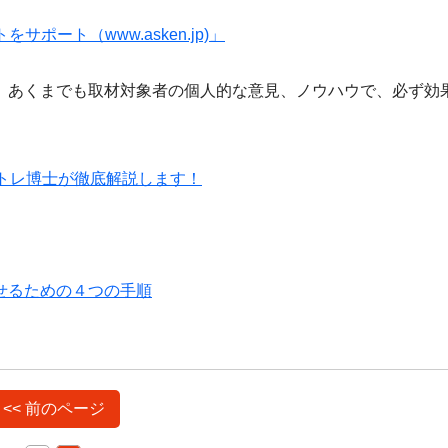
ート（www.asken.jp)」
、あくまでも取材対象者の個人的な意見、ノウハウで、必ず効
トレ博士が徹底解説します！
せるための４つの手順
<< 前のページ