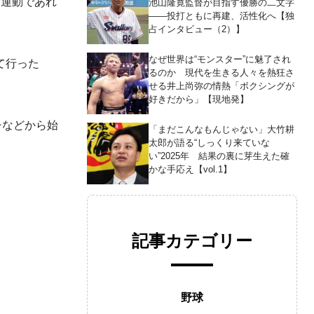
る運動であれ
池山隆寛監督が目指す優勝の二文字
――投打ともに再建、活性化へ【独
占インタビュー（2）】
なぜ世界は“モンスター”に魅了され
て行った
るのか 現代を生きる人々を熱狂さ
せる井上尚弥の情熱「ボクシングが
好きだから」【現地発】
チなどから始
「まだこんなもんじゃない」大竹耕
太郎が語る“しっくり来ていな
い”2025年 結果の裏に芽生えた確
かな手応え【vol.1】
記事カテゴリー
野球