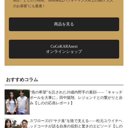
間が、ととのう時間。 nobirakuはパフォーマンス向上の為の“大人
のお昼寝”にも最適！
商品を見る
CoCoKARAnext
オンラインショップ
おすすめコラム
“燕の希望”を託された20歳内野手の素顔――「キャッチ
ボールを大事に」田中陽翔、レジェンドとの繋がりと歩
み【しのの応燕レポート】
スワローズの“ヤク進”を陰で支える――松元ユウイチヘ
ッドコーチが語る自身の役割と驚きのエピソード【しの