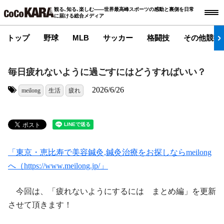
観る､知る､楽しむ――世界最高峰スポーツの感動と裏側を日常
に届ける総合メディア
トップ
野球
MLB
サッカー
格闘技
その他競技
毎日疲れないように過ごすにはどうすればいい？
2026/6/26
meilong
生活
疲れ
タグ:
「東京・恵比寿で美容鍼灸,鍼灸治療をお探しならmeilong
へ（https://www.meilong.jp/」
今回は、「疲れないようにするには まとめ編」を更新
させて頂きます！