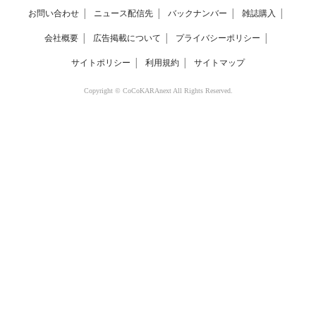
お問い合わせ
│
ニュース配信先
│
バックナンバー
│
雑誌購入
│
会社概要
│
広告掲載について
│
プライバシーポリシー
│
サイトポリシー
│
利用規約
│
サイトマップ
Copyright © CoCoKARAnext All Rights Reserved.