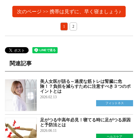
次のページ >> 携帯は見ずに、早く寝ましょう♪
1
2
関連記事
美人女医が語る～過度な筋トレは腎臓に危
険！？負担を減らすために注意すべき３つのポ
イントとは
2026.02.13
フィットネス
足がつる中高年必見！寝てる時に足がつる原因
と予防法とは
2026.06.11
ヘルスケア