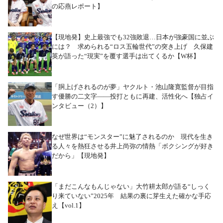
の応燕レポート】
【現地発】史上最強でも32強敗退…日本が強豪国に並ぶ
には？ 求められる“ロス五輪世代”の突き上げ 久保建
英が語った“現実”を覆す選手は出てくるか【W杯】
「胴上げされるのが夢」ヤクルト・池山隆寛監督が目指
す優勝の二文字――投打ともに再建、活性化へ【独占イ
ンタビュー（2）】
なぜ世界は“モンスター”に魅了されるのか 現代を生き
る人々を熱狂させる井上尚弥の情熱「ボクシングが好き
だから」【現地発】
「まだこんなもんじゃない」大竹耕太郎が語る“しっく
り来ていない”2025年 結果の裏に芽生えた確かな手応
え【vol.1】