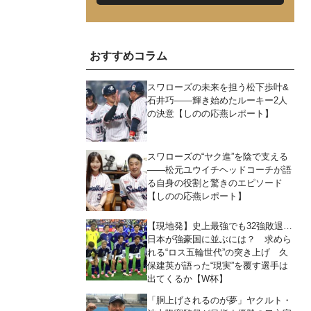
おすすめコラム
スワローズの未来を担う松下歩叶&
石井巧――輝き始めたルーキー2人
の決意【しのの応燕レポート】
スワローズの“ヤク進”を陰で支える
――松元ユウイチヘッドコーチが語
る自身の役割と驚きのエピソード
【しのの応燕レポート】
【現地発】史上最強でも32強敗退…
日本が強豪国に並ぶには？ 求めら
れる“ロス五輪世代”の突き上げ 久
保建英が語った“現実”を覆す選手は
出てくるか【W杯】
「胴上げされるのが夢」ヤクルト・