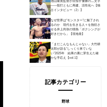
池山隆寛監督が目指す優勝の二文字
――投打ともに再建、活性化へ【独
占インタビュー（2）】
なぜ世界は“モンスター”に魅了され
るのか 現代を生きる人々を熱狂さ
せる井上尚弥の情熱「ボクシングが
好きだから」【現地発】
「まだこんなもんじゃない」大竹耕
太郎が語る“しっくり来ていな
い”2025年 結果の裏に芽生えた確
かな手応え【vol.1】
記事カテゴリー
野球