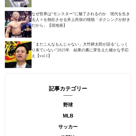
なぜ世界は“モンスター”に魅了されるのか 現代を生き
る人々を熱狂させる井上尚弥の情熱「ボクシングが好き
だから」【現地発】
「まだこんなもんじゃない」大竹耕太郎が語る“しっく
り来ていない”2025年 結果の裏に芽生えた確かな手応
え【vol.1】
記事カテゴリー
野球
MLB
サッカー