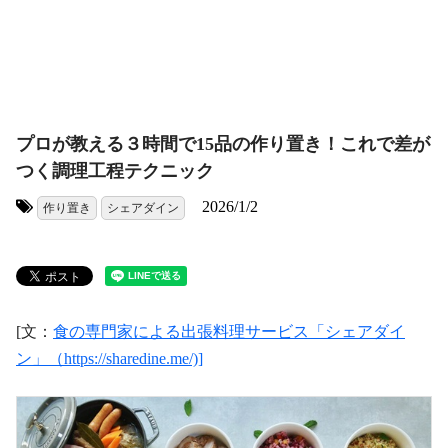
プロが教える３時間で15品の作り置き！これで差が
つく調理工程テクニック
2026/1/2
作り置き
シェアダイン
タグ:
[文：
食の専門家による出張料理サービス「シェアダイ
ン」（https://sharedine.me/)]