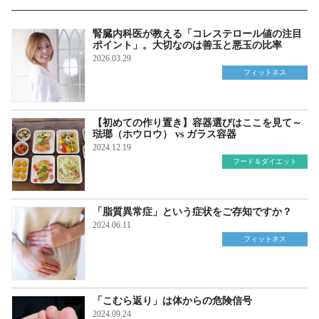
腎臓内科医が教える「コレステロール値の注目
ポイント」。大切なのは善玉と悪玉の比率
2026.03.29
フィットネス
【初めての作り置き】容器選びはここを見て～
琺瑯（ホウロウ） vs ガラス容器
2024.12.19
フード＆ダイエット
「脂質異常症」という症状をご存知ですか？
2024.06.11
フィットネス
「こむら返り」は体からの危険信号
2024.09.24