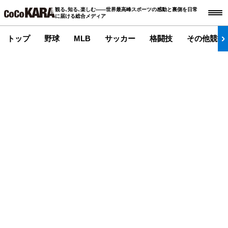
観る､知る､楽しむ――世界最高峰スポーツの感動と裏側を日常
に届ける総合メディア
トップ
野球
MLB
サッカー
格闘技
その他競技