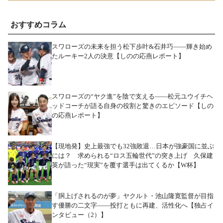
おすすめコラム
スワローズの未来を担う松下歩叶&石井巧――輝き始め
たルーキー2人の決意【しのの応燕レポート】
スワローズの“ヤク進”を陰で支える――松元ユウイチヘ
ッドコーチが語る自身の役割と驚きのエピソード【しの
の応燕レポート】
【現地発】史上最強でも32強敗退…日本が強豪国に並ぶ
には？ 求められる“ロス五輪世代”の突き上げ 久保建
英が語った“現実”を覆す選手は出てくるか【W杯】
「胴上げされるのが夢」ヤクルト・池山隆寛監督が目指
す優勝の二文字――投打ともに再建、活性化へ【独占イ
ンタビュー（2）】