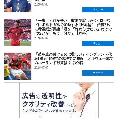
2026.07.08
サッカー
「一歩引く時が来た」敗退で涙したC・ロナウ
ドにポルトガルで加熱する“限界論” 伝説FW
に母国紙が異論「君を『終わらせたい』わけで
はないが、もう十分だ」【W杯】
2026.07.07
サッカー
「彼を止め続けるのは難しい」イングランド代
表OBも“怪物”の破壊力に警鐘 ノルウェー戦で
のハーランド対策は!?【W杯】
2026.07.07
サッカー