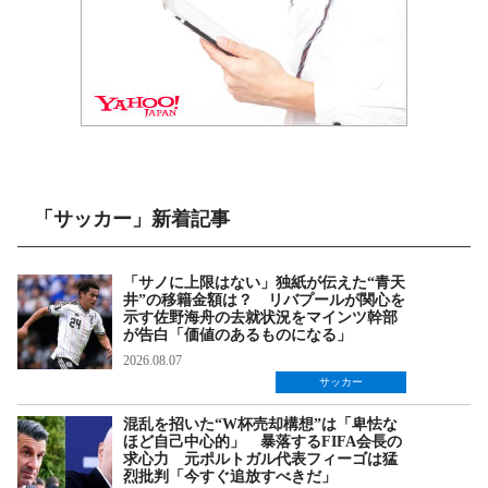
「サッカー」新着記事
「サノに上限はない」独紙が伝えた“青天
井”の移籍金額は？ リバプールが関心を
示す佐野海舟の去就状況をマインツ幹部
が告白「価値のあるものになる」
2026.08.07
サッカー
混乱を招いた“W杯売却構想”は「卑怯な
ほど自己中心的」 暴落するFIFA会長の
求心力 元ポルトガル代表フィーゴは猛
烈批判「今すぐ追放すべきだ」