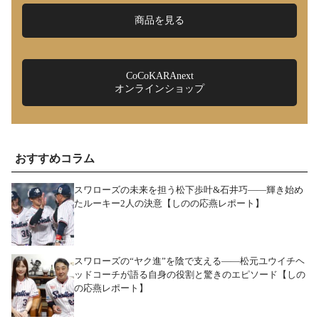
商品を見る
CoCoKARAnext
オンラインショップ
おすすめコラム
スワローズの未来を担う松下歩叶&石井巧――輝き始め
たルーキー2人の決意【しのの応燕レポート】
スワローズの“ヤク進”を陰で支える――松元ユウイチヘ
ッドコーチが語る自身の役割と驚きのエピソード【しの
の応燕レポート】