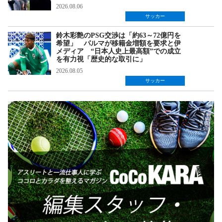
2026.08.06
サッカー
鈴木彩艶のPSG交渉は「約63～72億円を
希望」 パルマが移籍金増額を要求と伊
メディア “日本人史上最高額”での成立
を有力視「歴史的な取引に」
2026.08.05
サッカー