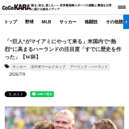
観る､知る､楽しむ――世界最高峰スポーツの感動と裏側を日常
に届ける総合メディア
トップ
野球
MLB
サッカー
格闘技
その他競技
「“巨人”がマイアミにやって来る」米国内で“熱
烈”に高まるハーランドの注目度「すでに歴史を作
った」【W杯】
サッカー
北中米ワールドカップ
アーリング・ハーランド
タグ:
2026/7/9