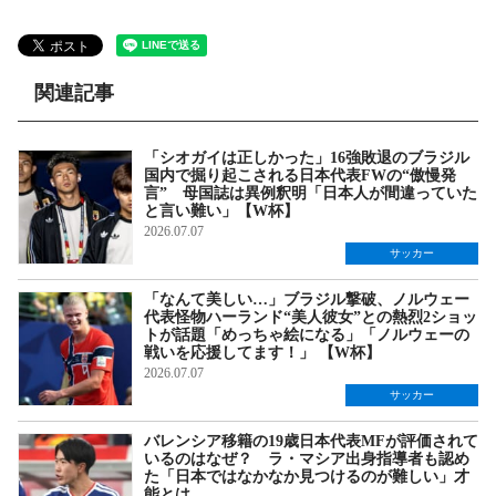
関連記事
「シオガイは正しかった」16強敗退のブラジル
国内で掘り起こされる日本代表FWの“傲慢発
言” 母国誌は異例釈明「日本人が間違っていた
と言い難い」【W杯】
2026.07.07
サッカー
「なんて美しい…」ブラジル撃破、ノルウェー
代表怪物ハーランド“美人彼女”との熱烈2ショッ
トが話題「めっちゃ絵になる」「ノルウェーの
戦いを応援してます！」 【W杯】
2026.07.07
サッカー
バレンシア移籍の19歳日本代表MFが評価されて
いるのはなぜ？ ラ・マシア出身指導者も認め
た「日本ではなかなか見つけるのが難しい」才
能とは