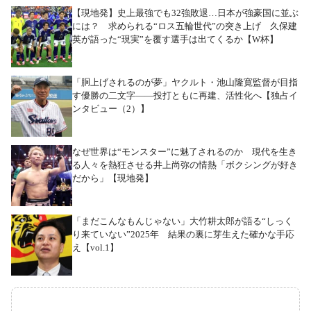
【現地発】史上最強でも32強敗退…日本が強豪国に並ぶ
には？ 求められる“ロス五輪世代”の突き上げ 久保建
英が語った“現実”を覆す選手は出てくるか【W杯】
「胴上げされるのが夢」ヤクルト・池山隆寛監督が目指
す優勝の二文字――投打ともに再建、活性化へ【独占イ
ンタビュー（2）】
なぜ世界は“モンスター”に魅了されるのか 現代を生き
る人々を熱狂させる井上尚弥の情熱「ボクシングが好き
だから」【現地発】
「まだこんなもんじゃない」大竹耕太郎が語る“しっく
り来ていない”2025年 結果の裏に芽生えた確かな手応
え【vol.1】