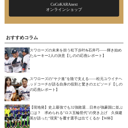
CoCoKARAnext
オンラインショップ
おすすめコラム
スワローズの未来を担う松下歩叶&石井巧――輝き始め
たルーキー2人の決意【しのの応燕レポート】
スワローズの“ヤク進”を陰で支える――松元ユウイチヘ
ッドコーチが語る自身の役割と驚きのエピソード【しの
の応燕レポート】
【現地発】史上最強でも32強敗退…日本が強豪国に並ぶ
には？ 求められる“ロス五輪世代”の突き上げ 久保建
英が語った“現実”を覆す選手は出てくるか【W杯】