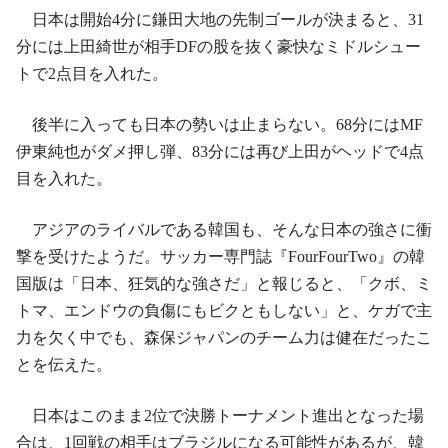
日本は開始4分に鎌田大地の先制ゴールが決まると、31
分には上田綺世が相手DFの股を抜く豪快なミドルシュー
トで2点目を入れた。
後半に入っても日本の勢いは止まらない。68分にはMF
伊東純也がダメ押し弾、83分には再び上田がヘッドで4点
目を入れた。
アジアのライバルである韓国も、そんな日本の強さに衝
撃を受けたようだ。サッカー専門誌『FourFourTwo』の韓
国版は「日本、狂気的な強さだ」と報じると、「クボ、ミ
トマ、エンドウの負傷にもビクともしない」と、ケガで主
力を欠く中でも、森保ジャパンのチーム力は健在だったこ
とを伝えた。
日本はこのまま2位で決勝トーナメント進出となった場
合は、1回戦の相手はブラジルになる可能性があるが、韓