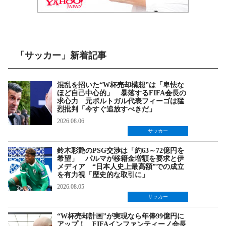
「サッカー」新着記事
混乱を招いた“W杯売却構想”は「卑怯な
ほど自己中心的」 暴落するFIFA会長の
求心力 元ポルトガル代表フィーゴは猛
烈批判「今すぐ追放すべきだ」
2026.08.06
サッカー
鈴木彩艶のPSG交渉は「約63～72億円を
希望」 パルマが移籍金増額を要求と伊
メディア “日本人史上最高額”での成立
を有力視「歴史的な取引に」
2026.08.05
サッカー
“W杯売却計画”が実現なら年俸99億円に
アップ！ FIFAインファンティーノ会長