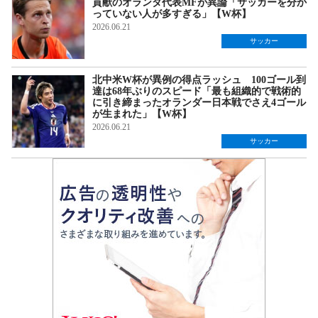
貢献のオランダ代表MFが異論「サッカーを分か
っていない人が多すぎる」【W杯】
2026.06.21
サッカー
北中米W杯が異例の得点ラッシュ 100ゴール到
達は68年ぶりのスピード「最も組織的で戦術的
に引き締まったオランダー日本戦でさえ4ゴール
が生まれた」【W杯】
2026.06.21
サッカー