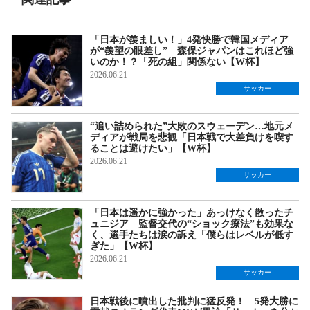
「日本が羨ましい！」4発快勝で韓国メディア
が“羨望の眼差し” 森保ジャパンはこれほど強
いのか！？「死の組」関係ない【W杯】
2026.06.21
サッカー
“追い詰められた”大敗のスウェーデン…地元メ
ディアが戦局を悲観「日本戦で大差負けを喫す
ることは避けたい」【W杯】
2026.06.21
サッカー
「日本は遥かに強かった」あっけなく散ったチ
ュニジア 監督交代の“ショック療法”も効果な
く、選手たちは涙の訴え「僕らはレベルが低す
ぎた」【W杯】
2026.06.21
サッカー
日本戦後に噴出した批判に猛反発！ 5発大勝に