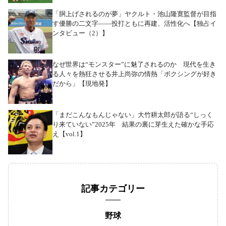
「胴上げされるのが夢」ヤクルト・池山隆寛監督が目指
す優勝の二文字――投打ともに再建、活性化へ【独占イ
ンタビュー（2）】
なぜ世界は“モンスター”に魅了されるのか 現代を生き
る人々を熱狂させる井上尚弥の情熱「ボクシングが好き
だから」【現地発】
「まだこんなもんじゃない」大竹耕太郎が語る“しっく
り来ていない”2025年 結果の裏に芽生えた確かな手応
え【vol.1】
記事カテゴリー
野球