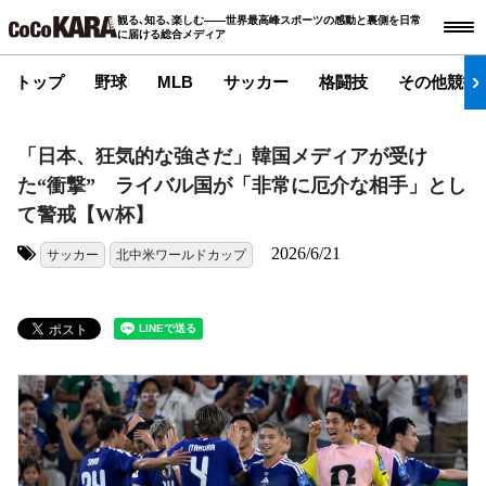
観る､知る､楽しむ――世界最高峰スポーツの感動と裏側を日常
に届ける総合メディア
トップ
野球
MLB
サッカー
格闘技
その他競技
「日本、狂気的な強さだ」韓国メディアが受け
た“衝撃” ライバル国が「非常に厄介な相手」とし
て警戒【W杯】
2026/6/21
サッカー
北中米ワールドカップ
タグ: