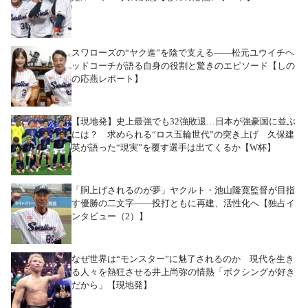
スワローズの“ヤク進”を陰で支える――松元ユウイチヘ
ッドコーチが語る自身の役割と驚きのエピソード【しの
の応燕レポート】
【現地発】史上最強でも32強敗退…日本が強豪国に並ぶ
には？ 求められる“ロス五輪世代”の突き上げ 久保建
英が語った“現実”を覆す選手は出てくるか【W杯】
「胴上げされるのが夢」ヤクルト・池山隆寛監督が目指
す優勝の二文字――投打ともに再建、活性化へ【独占イ
ンタビュー（2）】
なぜ世界は“モンスター”に魅了されるのか 現代を生き
る人々を熱狂させる井上尚弥の情熱「ボクシングが好き
だから」【現地発】