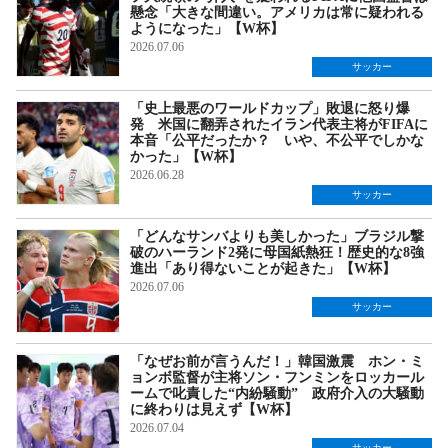
懸念「大きな間違い。アメリカは常に疑われる
ようになった」【W杯】
2026.07.06
サッカー
「史上最悪のワールドカップ」敗退に怒り爆
発 米国に翻弄されたイラン代表主将がFIFAに
本音「公平だったか？ いや、不公平でしかな
かった」【W杯】
2026.06.28
サッカー
「どんなサンバよりも美しかった」ブラジル撃
破のハーランド2発に母国紙熱狂！歴史的な8強
進出「あり得ないことが起きた」【W杯】
2026.07.06
サッカー
「なぜお前が言うんだ！」韓国激震 ホン・ミ
ョンボ監督が主将ソン・フンミンをロッカール
ームで叱責した“内紛騒動” 政府介入の大騒動
に終わりは見えず【W杯】
2026.07.04
サッカー