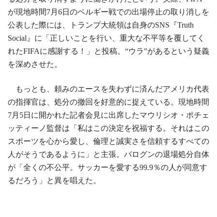
が現地時間7月6日のベルギー戦での出場停止の取り消しを
公表した際には、トランプ大統領は自身のSNS『Truth
Social』に「正しいことを行い、重大な不平等を覆してく
れたFIFAに感謝する！」と投稿。“ウラ”があるという疑義
を深めさせた。
もっとも、頼みのエースを失わずに済んだアメリカ代表
の指揮官は、処分の撤回を好意的に捉えている。現地時間
7月5日に開かれた記者会見に出席したマウリシオ・ポチェ
ッティーノ監督は「私はこの決定を祝福する。それはこの
スポーツを心から愛し、倫理と誠実さを信頼するすべての
人がそうであるように」と主張。バログンの退場処分自体
が「全くの不公平。サッカーを愛する99.9％の人が同意す
るだろう」と異を唱えた。