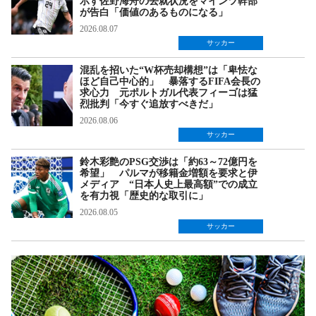
示す佐野海舟の去就状況をマインツ幹部
が告白「価値のあるものになる」
2026.08.07
サッカー
混乱を招いた“W杯売却構想”は「卑怯な
ほど自己中心的」 暴落するFIFA会長の
求心力 元ポルトガル代表フィーゴは猛
烈批判「今すぐ追放すべきだ」
2026.08.06
サッカー
鈴木彩艶のPSG交渉は「約63～72億円を
希望」 パルマが移籍金増額を要求と伊
メディア “日本人史上最高額”での成立
を有力視「歴史的な取引に」
2026.08.05
サッカー