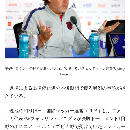
主砲バログンへの処分が取り消され、安堵するポチェッティーノ監督(C)Getty
Images
退場による出場停止処分が短期間で覆る異例の事態が起
きている。
現地時間7月5日、国際サッカー連盟（FIFA）は、アメ
リカ代表FWフォラリン・バログンが決勝トーナメント1回
戦のボスニア・ヘルツェゴビナ戦で受けていたレッドカー