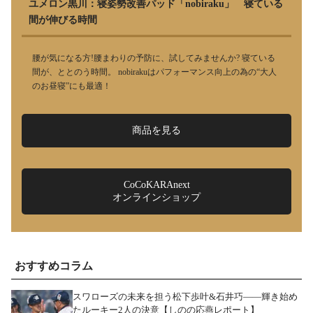
ユメロン黒川：寝姿勢改善パッド「nobiraku」 寝ている
間が伸びる時間
腰が気になる方!腰まわりの予防に、試してみませんか? 寝ている
間が、ととのう時間。 nobirakuはパフォーマンス向上の為の“大人
のお昼寝”にも最適！
商品を見る
CoCoKARAnext
オンラインショップ
おすすめコラム
スワローズの未来を担う松下歩叶&石井巧――輝き始め
たルーキー2人の決意【しのの応燕レポート】