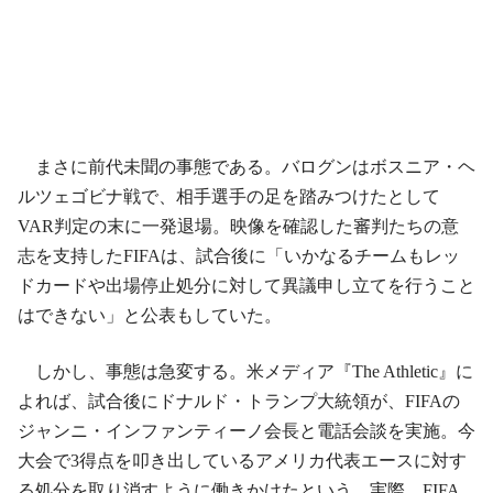
まさに前代未聞の事態である。バログンはボスニア・ヘ
ルツェゴビナ戦で、相手選手の足を踏みつけたとして
VAR判定の末に一発退場。映像を確認した審判たちの意
志を支持したFIFAは、試合後に「いかなるチームもレッ
ドカードや出場停止処分に対して異議申し立てを行うこと
はできない」と公表もしていた。
しかし、事態は急変する。米メディア『The Athletic』に
よれば、試合後にドナルド・トランプ大統領が、FIFAの
ジャンニ・インファンティーノ会長と電話会談を実施。今
大会で3得点を叩き出しているアメリカ代表エースに対す
る処分を取り消すように働きかけたという。実際、FIFA