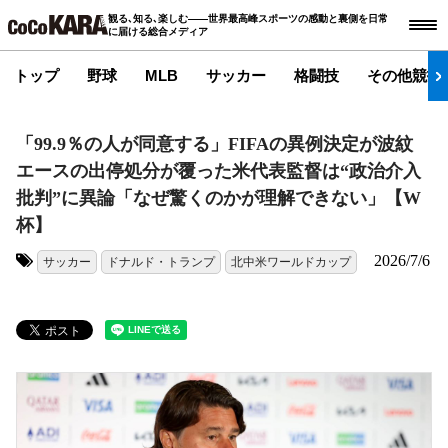
観る､知る､楽しむ――世界最高峰スポーツの感動と裏側を日常
に届ける総合メディア
トップ
野球
MLB
サッカー
格闘技
その他競技
「99.9％の人が同意する」FIFAの異例決定が波紋
エースの出停処分が覆った米代表監督は“政治介入
批判”に異論「なぜ驚くのかが理解できない」【W
杯】
2026/7/6
サッカー
ドナルド・トランプ
北中米ワールドカップ
タグ: