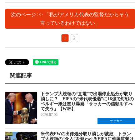
次のページ >> 「私がアメリカ代表の監督だからそう
言っているわけではない」
1
2
関連記事
トランプ大統領の“直電”で出場停止処分が取り
消しに？ FIFAの“米代表優遇”に16強で対戦の
ベルギー紙は怒り爆発「サッカーの信頼をすべ
て失う」【W杯】
2026.07.06
サッカー
米代表FWの出停処分取り消しが波紋 トラン
プ大統領の“介入”を疑われるFIFAに他国監督は