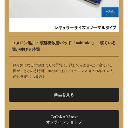
ユメロン黒川：寝姿勢改善パッド「nobiraku」 寝ている
間が伸びる時間
腰が気になる方!腰まわりの予防に、試してみませんか? 寝ている
間が、ととのう時間。 nobirakuはパフォーマンス向上の為の“大人
のお昼寝”にも最適！
商品を見る
CoCoKARAnext
オンラインショップ