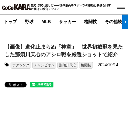
観る､知る､楽しむ――世界最高峰スポーツの感動と裏側を日常
に届ける総合メディア
トップ
野球
MLB
サッカー
格闘技
その他競技
【画像】進化止まらぬ「神童」 世界初戴冠を果た
した那須川天心のアシロ戦を厳選ショットで紹介
2024/10/14
ボクシング
チャンピオン
那須川天心
格闘技
タグ: