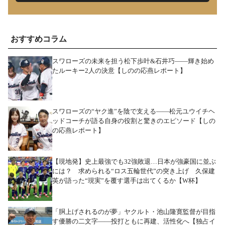
おすすめコラム
スワローズの未来を担う松下歩叶&石井巧――輝き始め
たルーキー2人の決意【しのの応燕レポート】
スワローズの“ヤク進”を陰で支える――松元ユウイチヘ
ッドコーチが語る自身の役割と驚きのエピソード【しの
の応燕レポート】
【現地発】史上最強でも32強敗退…日本が強豪国に並ぶ
には？ 求められる“ロス五輪世代”の突き上げ 久保建
英が語った“現実”を覆す選手は出てくるか【W杯】
「胴上げされるのが夢」ヤクルト・池山隆寛監督が目指
す優勝の二文字――投打ともに再建、活性化へ【独占イ