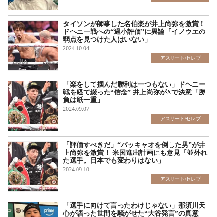
タイソンが師事した名伯楽が井上尚弥を激賞！
ドヘニー戦への“過小評価”に異論「イノウエの
弱点を見つけた人はいない」
2024.10.04
アスリート/セレブ
「楽をして掴んだ勝利は一つもない」ドヘニー
戦を経て綴った“信念” 井上尚弥がXで決意「勝
負は紙一重」
2024.09.07
アスリート/セレブ
「評価すべきだ」“パッキャオを倒した男”が井
上尚弥を激賞！ 米国進出計画にも意見「並外れ
た選手。日本でも変わりはない」
2024.09.10
アスリート/セレブ
「選手に向けて言ったわけじゃない」那須川天
心が語った世間を騒がせた“大谷発言”の真意