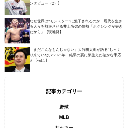
ンタビュー（2）】
なぜ世界は“モンスター”に魅了されるのか 現代を生き
る人々を熱狂させる井上尚弥の情熱「ボクシングが好き
だから」【現地発】
「まだこんなもんじゃない」大竹耕太郎が語る“しっく
り来ていない”2025年 結果の裏に芽生えた確かな手応
え【vol.1】
記事カテゴリー
野球
MLB
サッカー