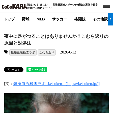
観る､知る､楽しむ――世界最高峰スポーツの感動と裏側を日常
に届ける総合メディア
トップ
野球
MLB
サッカー
格闘技
その他競技
夜中に足がつることはありませんか？こむら返りの
原因と対処法
2026/6/12
銀座血液検査ラボ
こむら返り
タグ:
[文：
銀座血液検査ラボ -ketsuken-（https://ketsuken.jp/)]