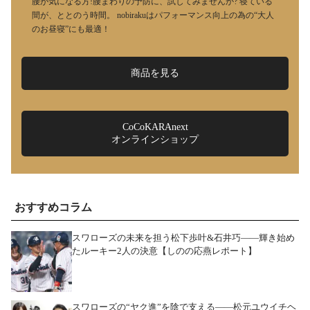
腰が気になる方!腰まわりの予防に、試してみませんか? 寝ている
間が、ととのう時間。 nobirakuはパフォーマンス向上の為の“大人
のお昼寝”にも最適！
商品を見る
CoCoKARAnext
オンラインショップ
おすすめコラム
スワローズの未来を担う松下歩叶&石井巧――輝き始め
たルーキー2人の決意【しのの応燕レポート】
スワローズの“ヤク進”を陰で支える――松元ユウイチヘ