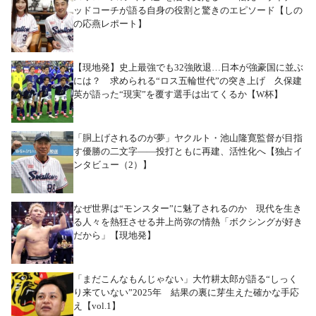
ッドコーチが語る自身の役割と驚きのエピソード【しの
の応燕レポート】
【現地発】史上最強でも32強敗退…日本が強豪国に並ぶ
には？ 求められる“ロス五輪世代”の突き上げ 久保建
英が語った“現実”を覆す選手は出てくるか【W杯】
「胴上げされるのが夢」ヤクルト・池山隆寛監督が目指
す優勝の二文字――投打ともに再建、活性化へ【独占イ
ンタビュー（2）】
なぜ世界は“モンスター”に魅了されるのか 現代を生き
る人々を熱狂させる井上尚弥の情熱「ボクシングが好き
だから」【現地発】
「まだこんなもんじゃない」大竹耕太郎が語る“しっく
り来ていない”2025年 結果の裏に芽生えた確かな手応
え【vol.1】