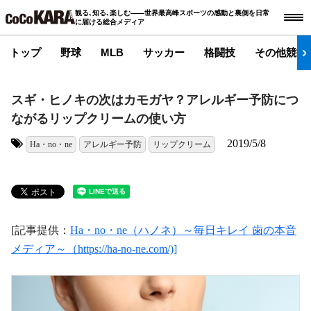
観る､知る､楽しむ――世界最高峰スポーツの感動と裏側を日常
に届ける総合メディア
トップ
野球
MLB
サッカー
格闘技
その他競技
スギ・ヒノキの次はカモガヤ？アレルギー予防につ
ながるリップクリームの使い方
2019/5/8
Ha・no・ne
アレルギー予防
リップクリーム
タグ:
[記事提供：
Ha・no・ne（ハノネ）～毎日キレイ 歯の本音
メディア～（https://ha-no-ne.com/)]