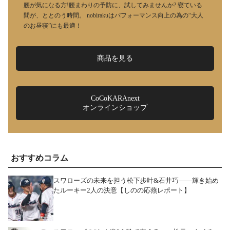
腰が気になる方!腰まわりの予防に、試してみませんか? 寝ている
間が、ととのう時間。 nobirakuはパフォーマンス向上の為の“大人
のお昼寝”にも最適！
商品を見る
CoCoKARAnext
オンラインショップ
おすすめコラム
スワローズの未来を担う松下歩叶&石井巧――輝き始め
たルーキー2人の決意【しのの応燕レポート】