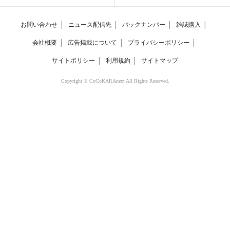
お問い合わせ
│
ニュース配信先
│
バックナンバー
│
雑誌購入
│
会社概要
│
広告掲載について
│
プライバシーポリシー
│
サイトポリシー
│
利用規約
│
サイトマップ
Copyright © CoCoKARAnext All Rights Reserved.