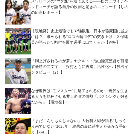
スワローズの“ヤク進”を陰で支える――松元ユウイチヘ
ッドコーチが語る自身の役割と驚きのエピソード【しの
の応燕レポート】
【現地発】史上最強でも32強敗退…日本が強豪国に並ぶ
には？ 求められる“ロス五輪世代”の突き上げ 久保建
英が語った“現実”を覆す選手は出てくるか【W杯】
「胴上げされるのが夢」ヤクルト・池山隆寛監督が目指
す優勝の二文字――投打ともに再建、活性化へ【独占イ
ンタビュー（2）】
なぜ世界は“モンスター”に魅了されるのか 現代を生き
る人々を熱狂させる井上尚弥の情熱「ボクシングが好き
だから」【現地発】
「まだこんなもんじゃない」大竹耕太郎が語る“しっく
り来ていない”2025年 結果の裏に芽生えた確かな手応
え【vol.1】