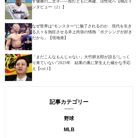
す優勝の二文字――投打ともに再建、活性化へ【独占イ
ンタビュー（2）】
なぜ世界は“モンスター”に魅了されるのか 現代を生き
る人々を熱狂させる井上尚弥の情熱「ボクシングが好き
だから」【現地発】
「まだこんなもんじゃない」大竹耕太郎が語る“しっく
り来ていない”2025年 結果の裏に芽生えた確かな手応
え【vol.1】
記事カテゴリー
野球
MLB