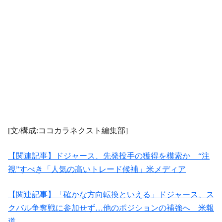
[文/構成:ココカラネクスト編集部]
【関連記事】ドジャース、先発投手の獲得を模索か “注
視”すべき「人気の高いトレード候補」米メディア
【関連記事】「確かな方向転換といえる」ドジャース、ス
クバル争奪戦に参加せず…他のポジションの補強へ 米報
道