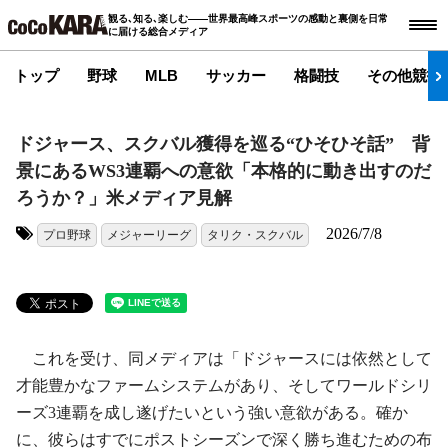
観る､知る､楽しむ――世界最高峰スポーツの感動と裏側を日常
に届ける総合メディア
トップ
野球
MLB
サッカー
格闘技
その他競技
ドジャース、スクバル獲得を巡る“ひそひそ話” 背
景にあるWS3連覇への意欲「本格的に動き出すのだ
ろうか？」米メディア見解
2026/7/8
プロ野球
メジャーリーグ
タリク・スクバル
タグ:
これを受け、同メディアは「ドジャースには依然として
才能豊かなファームシステムがあり、そしてワールドシリ
ーズ3連覇を成し遂げたいという強い意欲がある。確か
に、彼らはすでにポストシーズンで深く勝ち進むための布