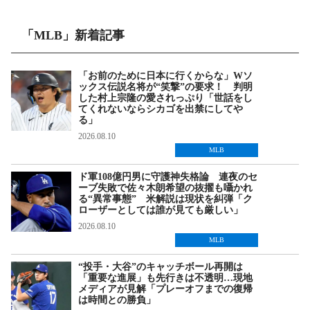
「MLB」新着記事
「お前のために日本に行くからな」Wソ
ックス伝説名将が“笑撃”の要求！ 判明
した村上宗隆の愛されっぷり「世話をし
てくれないならシカゴを出禁にしてや
る」
2026.08.10
MLB
ド軍108億円男に守護神失格論 連夜のセ
ーブ失敗で佐々木朗希望の抜擢も囁かれ
る“異常事態” 米解説は現状を糾弾「ク
ローザーとしては誰が見ても厳しい」
2026.08.10
MLB
“投手・大谷”のキャッチボール再開は
「重要な進展」も先行きは不透明…現地
メディアが見解「プレーオフまでの復帰
は時間との勝負」