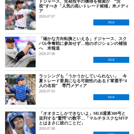
ドジャース、先発投手の獲得を模索か “注
視”すべき「人気の高いトレード候補」米メディ
ア
2026.07.07
MLB
「確かな方向転換といえる」ドジャース、スク
バル争奪戦に参加せず…他のポジションの補強
へ 米報道
2026.07.06
MLB
ラッシングも「うかうかしていられない」 今
夏トレード要員になる可能性のあるド軍選手“4
人の名前” 専門メディア
2026.07.03
MLB
「オオタニしかできないよ」MLB通算300号と
並列する“驚愕”の数字…「マルチタスクなMVP
とはまさに彼のことだ」
2026.07.08