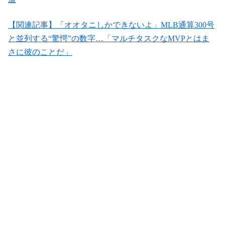
【関連記事】「オオタニしかできないよ」MLB通算300号
と並列する“驚愕”の数字…「マルチタスクなMVPとはま
さに彼のことだ」