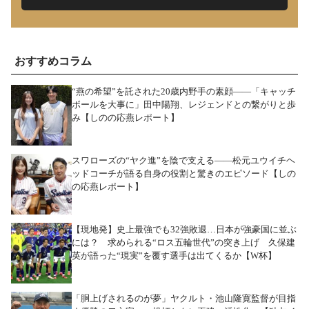
おすすめコラム
“燕の希望”を託された20歳内野手の素顔――「キャッチ
ボールを大事に」田中陽翔、レジェンドとの繋がりと歩
み【しのの応燕レポート】
スワローズの“ヤク進”を陰で支える――松元ユウイチヘ
ッドコーチが語る自身の役割と驚きのエピソード【しの
の応燕レポート】
【現地発】史上最強でも32強敗退…日本が強豪国に並ぶ
には？ 求められる“ロス五輪世代”の突き上げ 久保建
英が語った“現実”を覆す選手は出てくるか【W杯】
「胴上げされるのが夢」ヤクルト・池山隆寛監督が目指