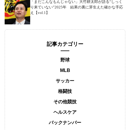
「まだこんなもんじゃない」大竹耕太郎が語る“しっく
り来ていない”2025年 結果の裏に芽生えた確かな手応
え【vol.1】
記事カテゴリー
野球
MLB
サッカー
格闘技
その他競技
ヘルスケア
バックナンバー