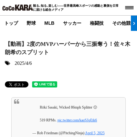
観る､知る､楽しむ――世界最高峰スポーツの感動と裏側を日常
に届ける総合メディア
トップ
野球
MLB
サッカー
格闘技
その他競技
【動画】2度のMVPハーパーから三振奪う！佐々木
朗希のスプリット
2025/4/6
Rōki Sasaki, Wicked 86mph Splitter 🤢
519 RPMs.
pic.twitter.com/kaqSJqEtk6
— Rob Friedman (@PitchingNinja)
April 5, 2025