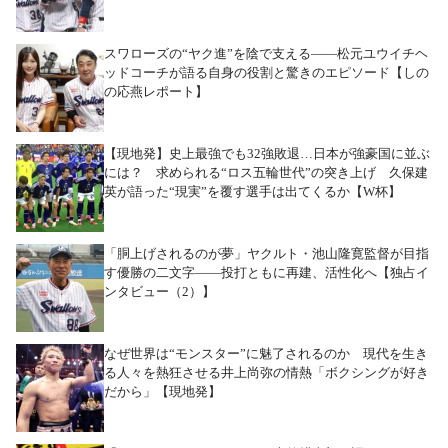
スワローズの“ヤク進”を陰で支える――松元ユウイチヘ
ッドコーチが語る自身の役割と驚きのエピソード【しの
の応燕レポート】
【現地発】史上最強でも32強敗退…日本が強豪国に並ぶ
には？ 求められる“ロス五輪世代”の突き上げ 久保建
英が語った“現実”を覆す選手は出てくるか【W杯】
「胴上げされるのが夢」ヤクルト・池山隆寛監督が目指
す優勝の二文字――投打ともに再建、活性化へ【独占イ
ンタビュー（2）】
なぜ世界は“モンスター”に魅了されるのか 現代を生き
る人々を熱狂させる井上尚弥の情熱「ボクシングが好き
だから」【現地発】