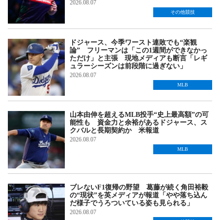
2026.08.07
その他競技
ドジャース、今季ワースト連敗でも“楽観
論” フリーマンは「この1週間ができなかっ
ただけ」と主張 現地メディアも断言「レギ
ュラーシーズンは前段階に過ぎない」
2026.08.07
MLB
山本由伸を超えるMLB投手“史上最高額”の可
能性も 資金力と余裕があるドジャース、ス
クバルと長期契約か 米報道
2026.08.07
MLB
ブレないF1復帰の野望 葛藤が続く角田裕毅
の“現状”を英メディアが報道「やや落ち込ん
だ様子でうろついている姿も見られる」
2026.08.07