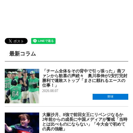
最新コラム
「チーム全体をその背中で引っ張った」燕フ
ァンから歓喜の声続々 奥川恭伸が2安打完封
勝利で連敗ストップ「まさに頼れるエースの
仕事！」
2026.08.07
野球
大藤沙月、8強で前回女王にリベンジなるか
2年前からの成長に中国メディアが警戒「当時
とは比べものにならない」「今大会で初めて
の真の強敵」