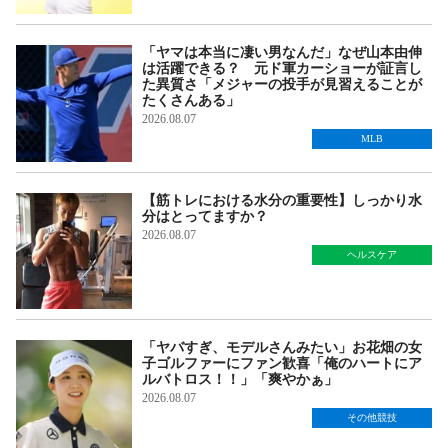
「ヤマは本当に凄い男なんだ」なぜ山本由伸
は活躍できる？ 元ド軍カーショーが証言し
た異質さ「メジャーの投手が見習えることが
たくさんある」
2026.08.07
MLB
【筋トレにおける水分の重要性】しっかり水
分はとってますか？
2026.08.07
ヘルスケア
「ヤバすぎ、モデルさんみたい」お花畑の女
子ゴルファーにファン歓喜「俺のハートにア
ルバトロス！！」「爽やかぁ」
2026.08.07
その他競技