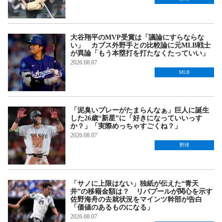
大谷翔平のMVP受賞は「議論にすらならな
い」 カブス外野手との比較論に元MLB戦士
が異論「もう本塁打を打たなくたっていい」
2026.08.07
MLB
「泥臭いプレーがたまらんなぁ」巨人に誕生
した26歳“新星”に「好きになっていいっす
か？」「実際めっちゃすごくね？」
2026.08.07
野球
「サノに上限はない」独紙が伝えた“青天
井”の移籍金額は？ リバプールが関心を示す
佐野海舟の去就状況をマインツ幹部が告白
「価値のあるものになる」
2026.08.07