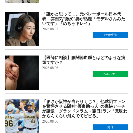
「誰かと思って…」元バレーボール日本代
表 雰囲気“激変”姿が話題「モデルさんみた
いです」「めちゃキレイ」
2026.08.07
その他競技
【医師に相談】膝関節血腫とはどのような病
気ですか？
2026.08.06
ヘルスケア
「まさか阪神が当たりくじ？」他球団ファン
を驚愕させる阪神“優良助っ人”の豪快アーチ
が話題 グランドスラム→翌日3ラン「意味わ
からんくらい飛んでてビビる」
2026.08.06
野球