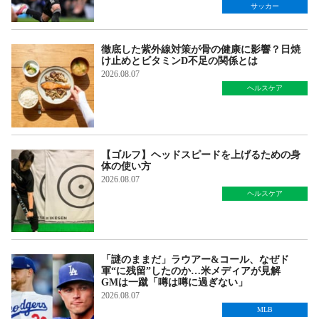
サッカー
徹底した紫外線対策が骨の健康に影響？日焼
け止めとビタミンD不足の関係とは
2026.08.07
ヘルスケア
【ゴルフ】ヘッドスピードを上げるための身
体の使い方
2026.08.07
ヘルスケア
「謎のままだ」ラウアー&コール、なぜド
軍“に残留”したのか…米メディアが見解
GMは一蹴「噂は噂に過ぎない」
2026.08.07
MLB