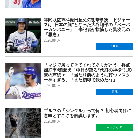
年間収益1584億円超えの衝撃事実 ドジャー
スは“日本の顔”となった大谷翔平の「ペーパ
ーカンパニー」 米記者が指摘した異次元の
「恩恵」
2026.08.07
MLB
「マジで戻ってきてくれてありがとう」得点
圏打率4割超え！中日が誇る“代打の神様”に称
賛の声続々…「当たり前のように打つマスタ
ー神すぎる」「また初球で決めたな」
2026.08.07
野球
ゴルフの「シングル」って何？ 初心者向けに
意味とすごさを解説します。
2026.08.07
ヘルスケア