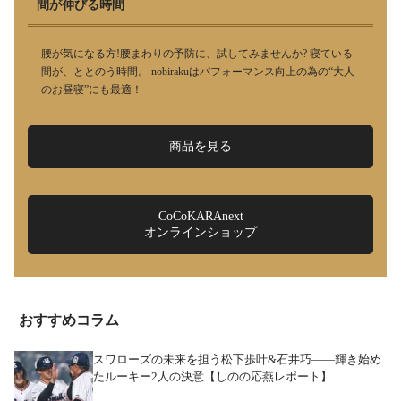
間が伸びる時間
腰が気になる方!腰まわりの予防に、試してみませんか? 寝ている
間が、ととのう時間。 nobirakuはパフォーマンス向上の為の“大人
のお昼寝”にも最適！
商品を見る
CoCoKARAnext
オンラインショップ
おすすめコラム
スワローズの未来を担う松下歩叶&石井巧――輝き始め
たルーキー2人の決意【しのの応燕レポート】