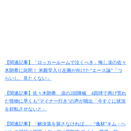
【関連記事】「ロッカールームで泣くべき」悔し涙の佐々
木朗希に叱咤！ 米殿堂入り左腕が向けた“エース論”「つ
らいし、見たくない」
【関連記事】佐々木朗希、涙の2回降板 4四球で再び荒れ
た怪物に早くも“マイナー行き”の声が噴出「今すぐに状況
を好転させないと」
【関連記事】「解決策を探さなければ…」“逸材”キム・ヘ