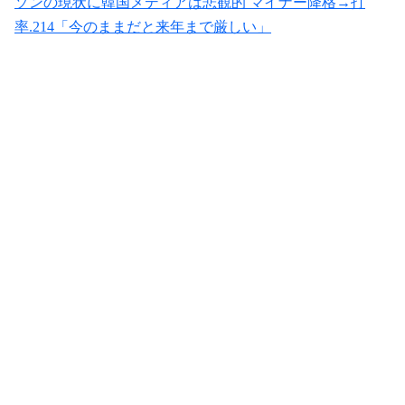
ソンの現状に韓国メディアは悲観的 マイナー降格→打
率.214「今のままだと来年まで厳しい」