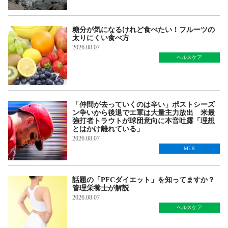
糖分が気になるけれど食べたい！フルーツの
太りにくい食べ方
2026.08.07
ヘルスケア
「仲間が去っていくのは辛い」ポストシーズ
ン争いから後退でエ軍は大量主力放出 米最
強打者トラウトが球団意向に本音吐露「理想
とはかけ離れている」
2026.08.07
MLB
話題の「PFCダイエット」を知ってますか？
管理栄養士が解説
2026.08.07
ヘルスケア