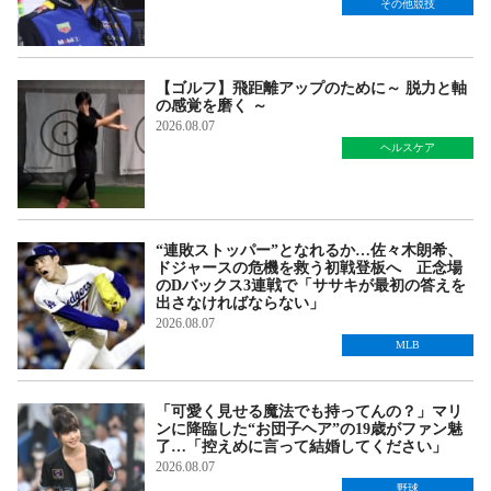
その他競技
【ゴルフ】飛距離アップのために～ 脱力と軸
の感覚を磨く ～
2026.08.07
ヘルスケア
“連敗ストッパー”となれるか…佐々木朗希、
ドジャースの危機を救う初戦登板へ 正念場
のDバックス3連戦で「ササキが最初の答えを
出さなければならない」
2026.08.07
MLB
「可愛く見せる魔法でも持ってんの？」マリ
ンに降臨した“お団子ヘア”の19歳がファン魅
了…「控えめに言って結婚してください」
2026.08.07
野球