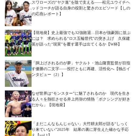
スワローズの“ヤク進”を陰で支える――松元ユウイチヘ
ッドコーチが語る自身の役割と驚きのエピソード【しの
の応燕レポート】
【現地発】史上最強でも32強敗退…日本が強豪国に並ぶ
には？ 求められる“ロス五輪世代”の突き上げ 久保建
英が語った“現実”を覆す選手は出てくるか【W杯】
「胴上げされるのが夢」ヤクルト・池山隆寛監督が目指
す優勝の二文字――投打ともに再建、活性化へ【独占イ
ンタビュー（2）】
なぜ世界は“モンスター”に魅了されるのか 現代を生き
る人々を熱狂させる井上尚弥の情熱「ボクシングが好き
だから」【現地発】
「まだこんなもんじゃない」大竹耕太郎が語る“しっく
り来ていない”2025年 結果の裏に芽生えた確かな手応
え【vol.1】