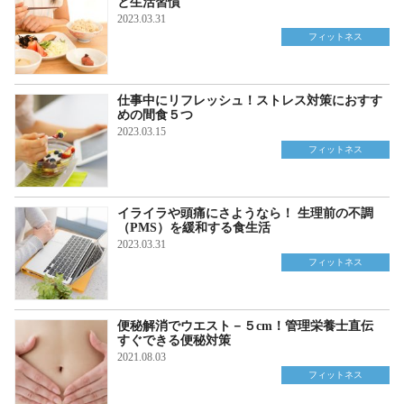
と生活習慣
2023.03.31
フィットネス
仕事中にリフレッシュ！ストレス対策におすす
めの間食５つ
2023.03.15
フィットネス
イライラや頭痛にさようなら！ 生理前の不調
（PMS）を緩和する食生活
2023.03.31
フィットネス
便秘解消でウエスト－５cm！管理栄養士直伝
すぐできる便秘対策
2021.08.03
フィットネス