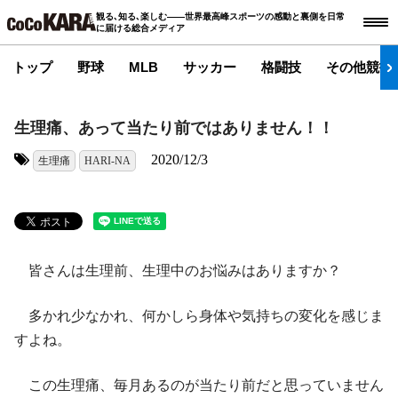
観る､知る､楽しむ――世界最高峰スポーツの感動と裏側を日常
に届ける総合メディア
トップ
野球
MLB
サッカー
格闘技
その他競技
生理痛、あって当たり前ではありません！！
2020/12/3
生理痛
HARI-NA
タグ:
皆さんは生理前、生理中のお悩みはありますか？
多かれ少なかれ、何かしら身体や気持ちの変化を感じま
すよね。
この生理痛、毎月あるのが当たり前だと思っていません