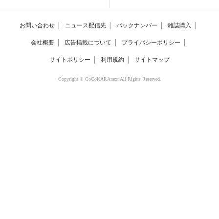
お問い合わせ
│
ニュース配信先
│
バックナンバー
│
雑誌購入
│
会社概要
│
広告掲載について
│
プライバシーポリシー
│
サイトポリシー
│
利用規約
│
サイトマップ
Copyright © CoCoKARAnext All Rights Reserved.