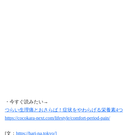
・今すぐ読みたい→
つらい生理痛とおさらば！症状をやわらげる栄養素4つ
https://cocokara-next.com/lifestyle/comfort-period-pain/
[文：
https://hari-na.tokyo/]