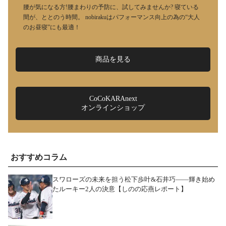
腰が気になる方!腰まわりの予防に、試してみませんか? 寝ている
間が、ととのう時間。 nobirakuはパフォーマンス向上の為の“大人
のお昼寝”にも最適！
商品を見る
CoCoKARAnext
オンラインショップ
おすすめコラム
スワローズの未来を担う松下歩叶&石井巧――輝き始め
たルーキー2人の決意【しのの応燕レポート】